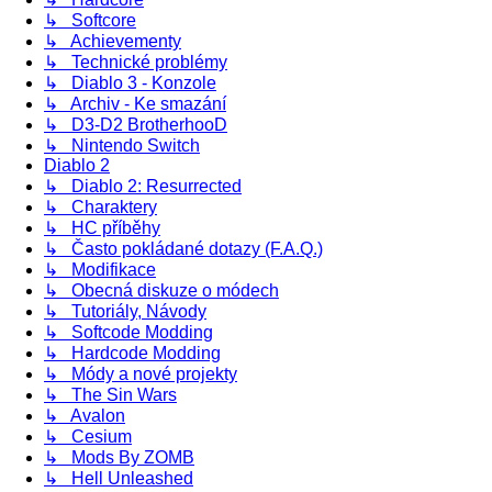
↳ Softcore
↳ Achievementy
↳ Technické problémy
↳ Diablo 3 - Konzole
↳ Archiv - Ke smazání
↳ D3-D2 BrotherhooD
↳ Nintendo Switch
Diablo 2
↳ Diablo 2: Resurrected
↳ Charaktery
↳ HC příběhy
↳ Často pokládané dotazy (F.A.Q.)
↳ Modifikace
↳ Obecná diskuze o módech
↳ Tutoriály, Návody
↳ Softcode Modding
↳ Hardcode Modding
↳ Módy a nové projekty
↳ The Sin Wars
↳ Avalon
↳ Cesium
↳ Mods By ZOMB
↳ Hell Unleashed