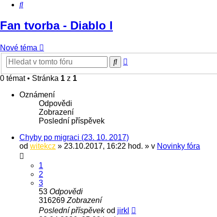
Hledat
Fan tvorba - Diablo I
Nové téma
Pokročilé
Hledat
hledání
0 témat • Stránka
1
z
1
Oznámení
Odpovědi
Zobrazení
Poslední příspěvek
Chyby po migraci (23. 10. 2017)
od
witekcz
» 23.10.2017, 16:22 hod. » v
Novinky fóra
1
2
3
53
Odpovědi
316269
Zobrazení
Poslední příspěvek
od
jirkl