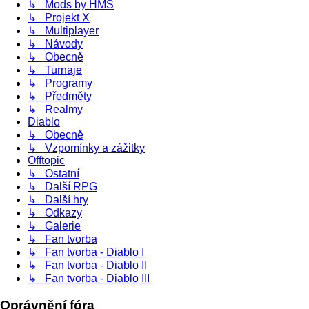
↳ Mods by HMS
↳ Projekt X
↳ Multiplayer
↳ Návody
↳ Obecně
↳ Turnaje
↳ Programy
↳ Předměty
↳ Realmy
Diablo
↳ Obecně
↳ Vzpomínky a zážitky
Offtopic
↳ Ostatní
↳ Další RPG
↳ Další hry
↳ Odkazy
↳ Galerie
↳ Fan tvorba
↳ Fan tvorba - Diablo I
↳ Fan tvorba - Diablo II
↳ Fan tvorba - Diablo III
Oprávnění fóra