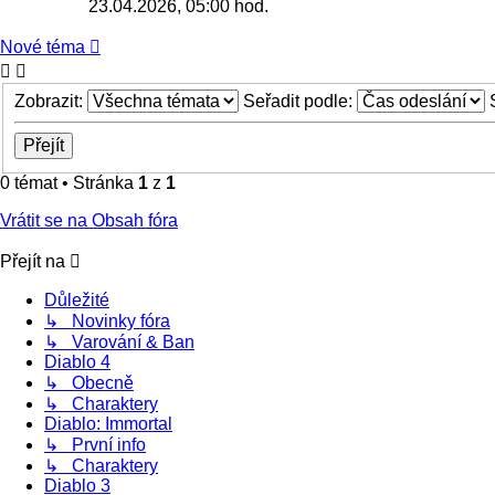
23.04.2026, 05:00 hod.
Nové téma
Zobrazit:
Seřadit podle:
0 témat • Stránka
1
z
1
Vrátit se na Obsah fóra
Přejít na
Důležité
↳ Novinky fóra
↳ Varování & Ban
Diablo 4
↳ Obecně
↳ Charaktery
Diablo: Immortal
↳ První info
↳ Charaktery
Diablo 3