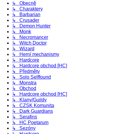
↳ Obecně
↳ Charaktery
↳ Barbarian
↳ Crusader
↳ Demon Hunter
↳ Monk
↳ Necromancer
↳ Witch Doctor
↳ Wizard
↳ Herní mechanismy
↳ Hardcore
↳ Hardcore obchod [HC]
↳ Předměty
↳ Solo Selffound
↳ Monstra
↳ Obchod
↳ Hardcore obchod [HC]
↳ Klany/Guildy
↳ CZSK Komunita
↳ Dark Guardians
↳ Serafins
↳ HC Poetarum
↳ Sezóny
↳ Hardcore