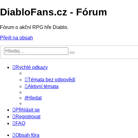
DiabloFans.cz - Fórum
Fórum o akční RPG hře Diablo.
Přejít na obsah
Rychlé odkazy
Témata bez odpovědí
Aktivní témata
Hledat
Přihlásit se
Registrovat
FAQ
Obsah fóra