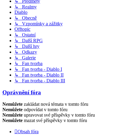
↳ Předměty
↳ Realmy
Diablo
↳ Obecně
↳ Vzpomínky a zážitky
Offtopic
↳ Ostatní
↳ Další RPG
↳ Další hry
↳ Odkazy
↳ Galerie
↳ Fan tvorba
↳ Fan tvorba - Diablo I
↳ Fan tvorba - Diablo II
↳ Fan tvorba - Diablo III
Oprávnění fóra
Nemůžete
zakládat nová témata v tomto fóru
Nemůžete
odpovídat v tomto fóru
Nemůžete
upravovat své příspěvky v tomto fóru
Nemůžete
mazat své příspěvky v tomto fóru
Obsah fóra