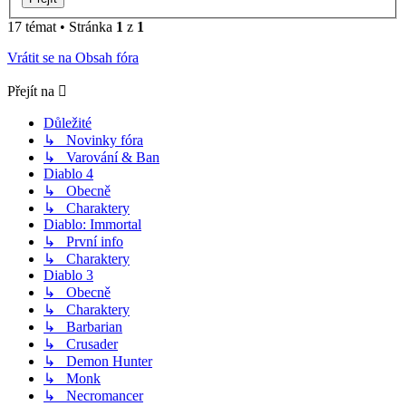
17 témat • Stránka
1
z
1
Vrátit se na Obsah fóra
Přejít na
Důležité
↳ Novinky fóra
↳ Varování & Ban
Diablo 4
↳ Obecně
↳ Charaktery
Diablo: Immortal
↳ První info
↳ Charaktery
Diablo 3
↳ Obecně
↳ Charaktery
↳ Barbarian
↳ Crusader
↳ Demon Hunter
↳ Monk
↳ Necromancer