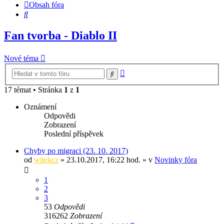
Obsah fóra
Hledat
Fan tvorba - Diablo II
Nové téma
Pokročilé
Hledat
hledání
17 témat • Stránka
1
z
1
Oznámení
Odpovědi
Zobrazení
Poslední příspěvek
Chyby po migraci (23. 10. 2017)
od
witekcz
» 23.10.2017, 16:22 hod. » v
Novinky fóra
1
2
3
53
Odpovědi
316262
Zobrazení