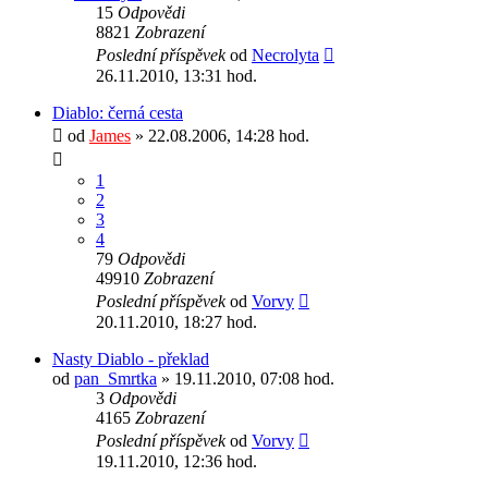
15
Odpovědi
8821
Zobrazení
Poslední příspěvek
od
Necrolyta
26.11.2010, 13:31 hod.
Diablo: černá cesta
od
James
» 22.08.2006, 14:28 hod.
1
2
3
4
79
Odpovědi
49910
Zobrazení
Poslední příspěvek
od
Vorvy
20.11.2010, 18:27 hod.
Nasty Diablo - překlad
od
pan_Smrtka
» 19.11.2010, 07:08 hod.
3
Odpovědi
4165
Zobrazení
Poslední příspěvek
od
Vorvy
19.11.2010, 12:36 hod.