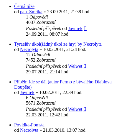
Černá růže
od
pan_Smrtka
» 23.09.2011, 21:38 hod.
1
Odpovědi
4037
Zobrazení
Poslední příspěvek
od
Javurek
24.09.2011, 08:07 hod.
Tyraelův úkol(žádný úkol ze hry) by Necrolyta
od
Necrolyta
» 10.02.2011, 21:24 hod.
12
Odpovědi
7452
Zobrazení
Poslední příspěvek
od
Welwet
29.07.2011, 21:14 hod.
Příběh: Jde se dál (autor Permo z bývalého Diablova
Doupěte)
od
Javurek
» 10.02.2011, 22:39 hod.
6
Odpovědi
5671
Zobrazení
Poslední příspěvek
od
Welwet
22.03.2011, 12:42 hod.
Povídka-Pomsta
od
Necrolyta
» 21.03.2010, 13:07 hod.