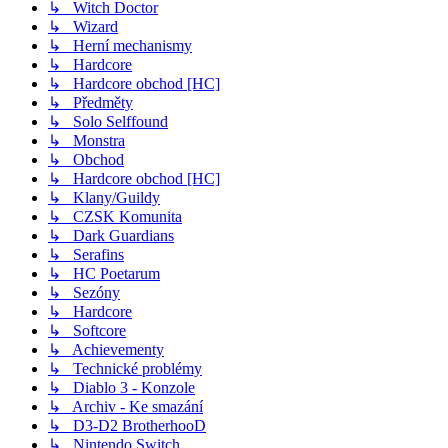
↳ Witch Doctor
↳ Wizard
↳ Herní mechanismy
↳ Hardcore
↳ Hardcore obchod [HC]
↳ Předměty
↳ Solo Selffound
↳ Monstra
↳ Obchod
↳ Hardcore obchod [HC]
↳ Klany/Guildy
↳ CZSK Komunita
↳ Dark Guardians
↳ Serafins
↳ HC Poetarum
↳ Sezóny
↳ Hardcore
↳ Softcore
↳ Achievementy
↳ Technické problémy
↳ Diablo 3 - Konzole
↳ Archiv - Ke smazání
↳ D3-D2 BrotherhooD
↳ Nintendo Switch