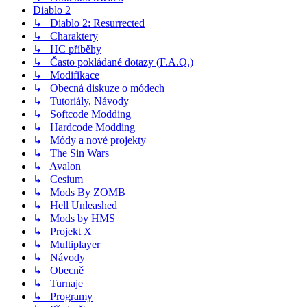
Diablo 2
↳ Diablo 2: Resurrected
↳ Charaktery
↳ HC příběhy
↳ Často pokládané dotazy (F.A.Q.)
↳ Modifikace
↳ Obecná diskuze o módech
↳ Tutoriály, Návody
↳ Softcode Modding
↳ Hardcode Modding
↳ Módy a nové projekty
↳ The Sin Wars
↳ Avalon
↳ Cesium
↳ Mods By ZOMB
↳ Hell Unleashed
↳ Mods by HMS
↳ Projekt X
↳ Multiplayer
↳ Návody
↳ Obecně
↳ Turnaje
↳ Programy