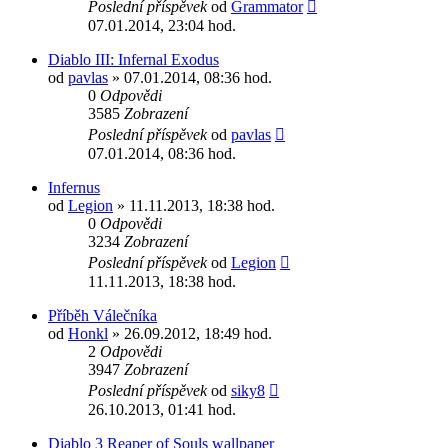
Poslední příspěvek
od
Grammator
07.01.2014, 23:04 hod.
Diablo III: Infernal Exodus
od
pavlas
» 07.01.2014, 08:36 hod.
0
Odpovědi
3585
Zobrazení
Poslední příspěvek
od
pavlas
07.01.2014, 08:36 hod.
Infernus
od
Legion
» 11.11.2013, 18:38 hod.
0
Odpovědi
3234
Zobrazení
Poslední příspěvek
od
Legion
11.11.2013, 18:38 hod.
Příběh Válečníka
od
Honkl
» 26.09.2012, 18:49 hod.
2
Odpovědi
3947
Zobrazení
Poslední příspěvek
od
siky8
26.10.2013, 01:41 hod.
Diablo 3 Reaper of Souls wallpaper