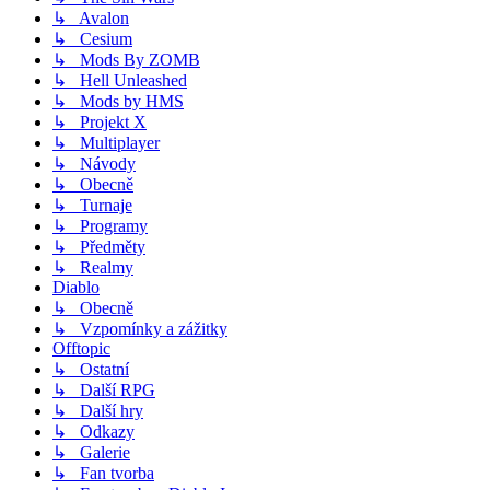
↳ Avalon
↳ Cesium
↳ Mods By ZOMB
↳ Hell Unleashed
↳ Mods by HMS
↳ Projekt X
↳ Multiplayer
↳ Návody
↳ Obecně
↳ Turnaje
↳ Programy
↳ Předměty
↳ Realmy
Diablo
↳ Obecně
↳ Vzpomínky a zážitky
Offtopic
↳ Ostatní
↳ Další RPG
↳ Další hry
↳ Odkazy
↳ Galerie
↳ Fan tvorba