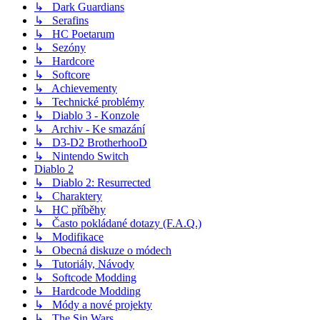
↳ Dark Guardians
↳ Serafins
↳ HC Poetarum
↳ Sezóny
↳ Hardcore
↳ Softcore
↳ Achievementy
↳ Technické problémy
↳ Diablo 3 - Konzole
↳ Archiv - Ke smazání
↳ D3-D2 BrotherhooD
↳ Nintendo Switch
Diablo 2
↳ Diablo 2: Resurrected
↳ Charaktery
↳ HC příběhy
↳ Často pokládané dotazy (F.A.Q.)
↳ Modifikace
↳ Obecná diskuze o módech
↳ Tutoriály, Návody
↳ Softcode Modding
↳ Hardcode Modding
↳ Módy a nové projekty
↳ The Sin Wars