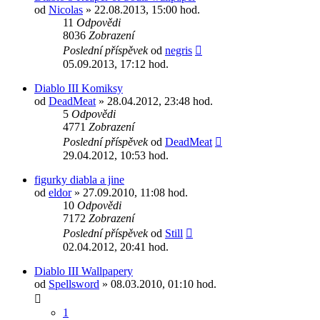
od
Nicolas
» 22.08.2013, 15:00 hod.
11
Odpovědi
8036
Zobrazení
Poslední příspěvek
od
negris
05.09.2013, 17:12 hod.
Diablo III Komiksy
od
DeadMeat
» 28.04.2012, 23:48 hod.
5
Odpovědi
4771
Zobrazení
Poslední příspěvek
od
DeadMeat
29.04.2012, 10:53 hod.
figurky diabla a jine
od
eldor
» 27.09.2010, 11:08 hod.
10
Odpovědi
7172
Zobrazení
Poslední příspěvek
od
Still
02.04.2012, 20:41 hod.
Diablo III Wallpapery
od
Spellsword
» 08.03.2010, 01:10 hod.
1