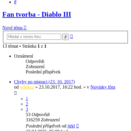
Hledat
Fan tvorba - Diablo III
Nové téma
Pokročilé
Hledat
hledání
13 témat • Stránka
1
z
1
Oznámení
Odpovědi
Zobrazení
Poslední příspěvek
Chyby po migraci (23. 10. 2017)
od
witekcz
» 23.10.2017, 16:22 hod. » v
Novinky fóra
1
2
3
53
Odpovědi
316259
Zobrazení
Poslední příspěvek
od
jirkl