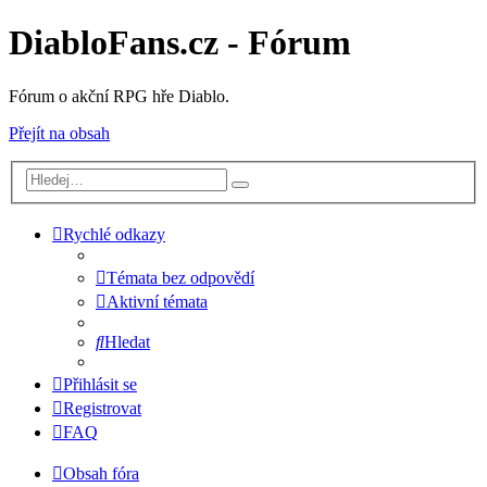
DiabloFans.cz - Fórum
Fórum o akční RPG hře Diablo.
Přejít na obsah
Rychlé odkazy
Témata bez odpovědí
Aktivní témata
Hledat
Přihlásit se
Registrovat
FAQ
Obsah fóra