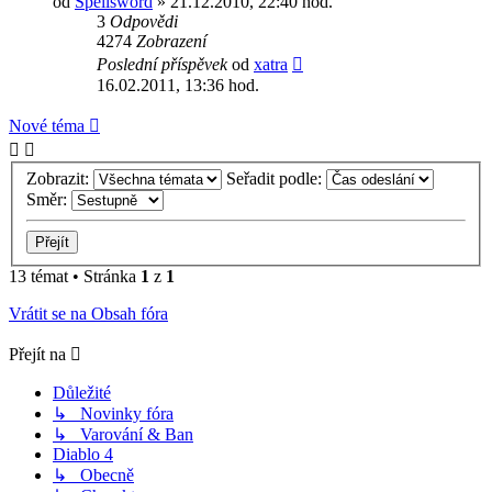
od
Spellsword
» 21.12.2010, 22:40 hod.
3
Odpovědi
4274
Zobrazení
Poslední příspěvek
od
xatra
16.02.2011, 13:36 hod.
Nové téma
Zobrazit:
Seřadit podle:
Směr:
13 témat • Stránka
1
z
1
Vrátit se na Obsah fóra
Přejít na
Důležité
↳ Novinky fóra
↳ Varování & Ban
Diablo 4
↳ Obecně