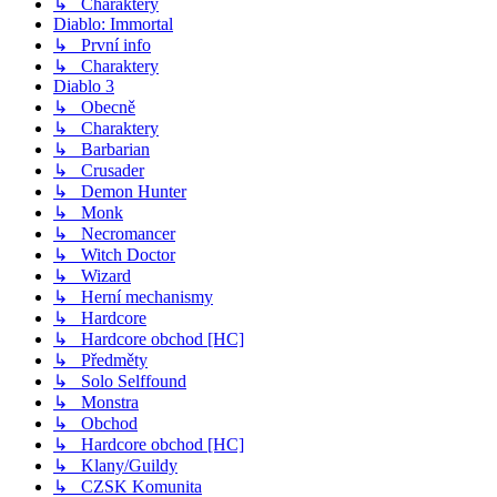
↳ Charaktery
Diablo: Immortal
↳ První info
↳ Charaktery
Diablo 3
↳ Obecně
↳ Charaktery
↳ Barbarian
↳ Crusader
↳ Demon Hunter
↳ Monk
↳ Necromancer
↳ Witch Doctor
↳ Wizard
↳ Herní mechanismy
↳ Hardcore
↳ Hardcore obchod [HC]
↳ Předměty
↳ Solo Selffound
↳ Monstra
↳ Obchod
↳ Hardcore obchod [HC]
↳ Klany/Guildy
↳ CZSK Komunita