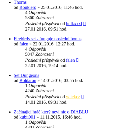
Thorns
od
Roukiero
» 25.01.2016, 11:46 hod.
4
Odpovědi
5860
Zobrazení
Poslední příspěvek
od
hulkxxxl
27.01.2016, 09:51 hod.
Firebirds set - funguje poslední bonus
od
falen
» 22.01.2016, 12:27 hod.
4
Odpovědi
5047
Zobrazení
Poslední příspěvek
od
falen
22.01.2016, 19:14 hod.
Set Dungeons
od
Boldaron
» 14.01.2016, 03:55 hod.
1
Odpovědi
4240
Zobrazení
Poslední příspěvek
od
witekcz
14.01.2016, 09:31 hod.
Začínající hráč který neví nic o DIABLU
od
kubii001
» 11.11.2015, 16:46 hod.
1
Odpovědi
4302
Zobrazení