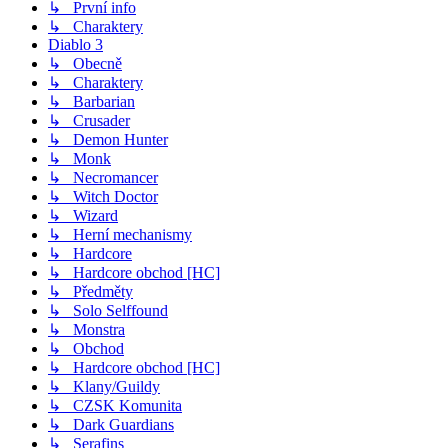
↳ První info
↳ Charaktery
Diablo 3
↳ Obecně
↳ Charaktery
↳ Barbarian
↳ Crusader
↳ Demon Hunter
↳ Monk
↳ Necromancer
↳ Witch Doctor
↳ Wizard
↳ Herní mechanismy
↳ Hardcore
↳ Hardcore obchod [HC]
↳ Předměty
↳ Solo Selffound
↳ Monstra
↳ Obchod
↳ Hardcore obchod [HC]
↳ Klany/Guildy
↳ CZSK Komunita
↳ Dark Guardians
↳ Serafins