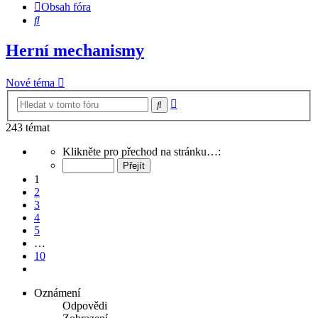
Obsah fóra
Hledat
Herní mechanismy
Nové téma
Pokročilé
Hledat
hledání
243 témat
Stránka
Klikněte pro přechod na stránku…:
1
z
1
10
2
3
4
5
…
10
Další
Oznámení
Odpovědi