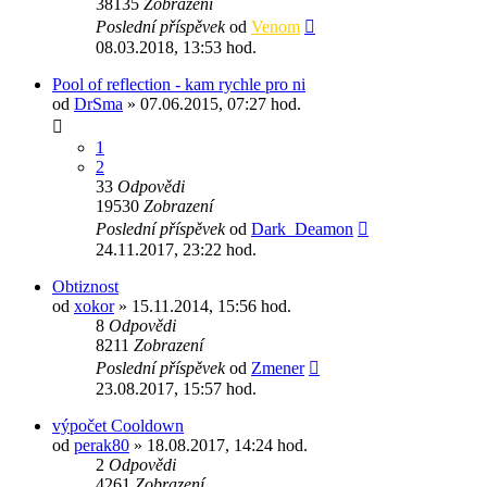
38135
Zobrazení
Poslední příspěvek
od
Venom
08.03.2018, 13:53 hod.
Pool of reflection - kam rychle pro ni
od
DrSma
» 07.06.2015, 07:27 hod.
1
2
33
Odpovědi
19530
Zobrazení
Poslední příspěvek
od
Dark_Deamon
24.11.2017, 23:22 hod.
Obtiznost
od
xokor
» 15.11.2014, 15:56 hod.
8
Odpovědi
8211
Zobrazení
Poslední příspěvek
od
Zmener
23.08.2017, 15:57 hod.
výpočet Cooldown
od
perak80
» 18.08.2017, 14:24 hod.
2
Odpovědi
4261
Zobrazení