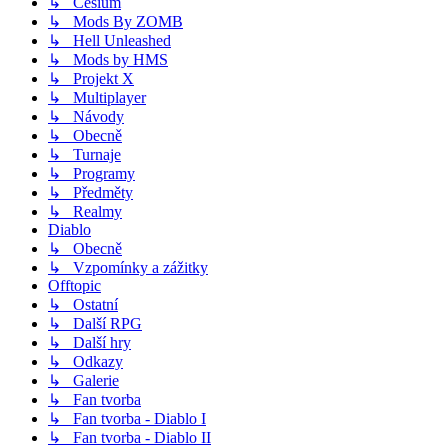
↳ Cesium
↳ Mods By ZOMB
↳ Hell Unleashed
↳ Mods by HMS
↳ Projekt X
↳ Multiplayer
↳ Návody
↳ Obecně
↳ Turnaje
↳ Programy
↳ Předměty
↳ Realmy
Diablo
↳ Obecně
↳ Vzpomínky a zážitky
Offtopic
↳ Ostatní
↳ Další RPG
↳ Další hry
↳ Odkazy
↳ Galerie
↳ Fan tvorba
↳ Fan tvorba - Diablo I
↳ Fan tvorba - Diablo II