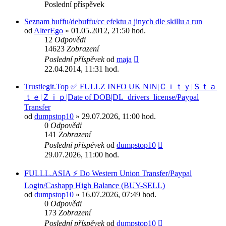
Poslední příspěvek
Seznam buffu/debuffu/cc efektu a jinych dle skillu a run
od
AlterEgo
» 01.05.2012, 21:50 hod.
12
Odpovědi
14623
Zobrazení
Poslední příspěvek
od
maja
22.04.2014, 11:31 hod.
Trustlegit.Top ✅ FULLZ INFO UK NIN|Ｃｉｔｙ|Ｓｔａ
ｔｅ|Ｚｉｐ|Date of DOB|DL_drivers_license/Paypal
Transfer
od
dumpstop10
» 29.07.2026, 11:00 hod.
0
Odpovědi
141
Zobrazení
Poslední příspěvek
od
dumpstop10
29.07.2026, 11:00 hod.
FULLL.ASIA ⚡ Do Western Union Transfer/Paypal
Login/Cashapp High Balance (BUY-SELL)
od
dumpstop10
» 16.07.2026, 07:49 hod.
0
Odpovědi
173
Zobrazení
Poslední příspěvek
od
dumpstop10