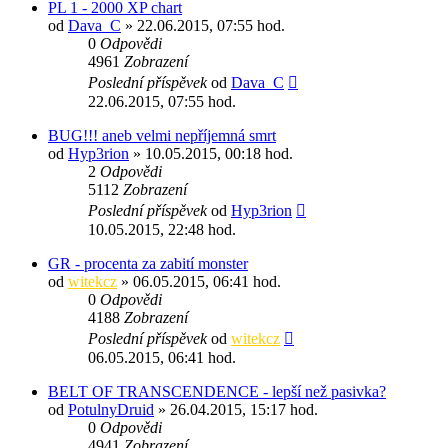
PL 1 - 2000 XP chart
od
Dava_C
» 22.06.2015, 07:55 hod.
0
Odpovědi
4961
Zobrazení
Poslední příspěvek
od
Dava_C
22.06.2015, 07:55 hod.
BUG!!! aneb velmi nepříjemná smrt
od
Hyp3rion
» 10.05.2015, 00:18 hod.
2
Odpovědi
5112
Zobrazení
Poslední příspěvek
od
Hyp3rion
10.05.2015, 22:48 hod.
GR - procenta za zabití monster
od
witekcz
» 06.05.2015, 06:41 hod.
0
Odpovědi
4188
Zobrazení
Poslední příspěvek
od
witekcz
06.05.2015, 06:41 hod.
BELT OF TRANSCENDENCE - lepší než pasivka?
od
PotulnyDruid
» 26.04.2015, 15:17 hod.
0
Odpovědi
4941
Zobrazení