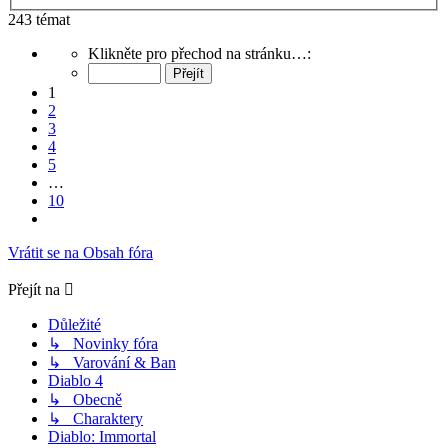
243 témat
Stránka
Klikněte pro přechod na stránku…:
1
z
1
10
2
3
4
5
…
10
Další
Vrátit se na Obsah fóra
Přejít na
Důležité
↳ Novinky fóra
↳ Varování & Ban
Diablo 4
↳ Obecně
↳ Charaktery
Diablo: Immortal