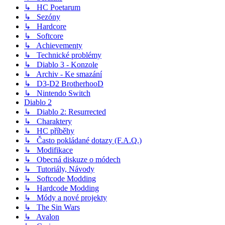
↳ HC Poetarum
↳ Sezóny
↳ Hardcore
↳ Softcore
↳ Achievementy
↳ Technické problémy
↳ Diablo 3 - Konzole
↳ Archiv - Ke smazání
↳ D3-D2 BrotherhooD
↳ Nintendo Switch
Diablo 2
↳ Diablo 2: Resurrected
↳ Charaktery
↳ HC příběhy
↳ Často pokládané dotazy (F.A.Q.)
↳ Modifikace
↳ Obecná diskuze o módech
↳ Tutoriály, Návody
↳ Softcode Modding
↳ Hardcode Modding
↳ Módy a nové projekty
↳ The Sin Wars
↳ Avalon