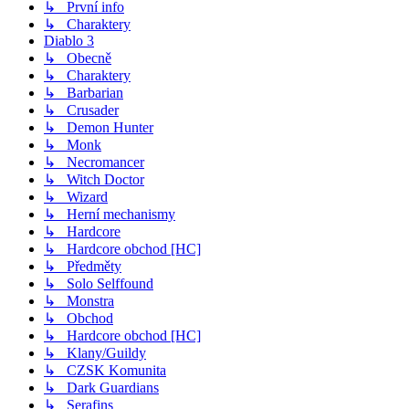
↳ První info
↳ Charaktery
Diablo 3
↳ Obecně
↳ Charaktery
↳ Barbarian
↳ Crusader
↳ Demon Hunter
↳ Monk
↳ Necromancer
↳ Witch Doctor
↳ Wizard
↳ Herní mechanismy
↳ Hardcore
↳ Hardcore obchod [HC]
↳ Předměty
↳ Solo Selffound
↳ Monstra
↳ Obchod
↳ Hardcore obchod [HC]
↳ Klany/Guildy
↳ CZSK Komunita
↳ Dark Guardians
↳ Serafins