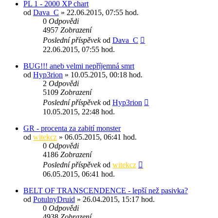
PL 1 - 2000 XP chart
od
Dava_C
» 22.06.2015, 07:55 hod.
0
Odpovědi
4957
Zobrazení
Poslední příspěvek
od
Dava_C
22.06.2015, 07:55 hod.
BUG!!! aneb velmi nepříjemná smrt
od
Hyp3rion
» 10.05.2015, 00:18 hod.
2
Odpovědi
5109
Zobrazení
Poslední příspěvek
od
Hyp3rion
10.05.2015, 22:48 hod.
GR - procenta za zabití monster
od
witekcz
» 06.05.2015, 06:41 hod.
0
Odpovědi
4186
Zobrazení
Poslední příspěvek
od
witekcz
06.05.2015, 06:41 hod.
BELT OF TRANSCENDENCE - lepší než pasivka?
od
PotulnyDruid
» 26.04.2015, 15:17 hod.
0
Odpovědi
4938
Zobrazení