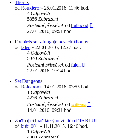
Thorns
od
Roukiero
» 25.01.2016, 11:46 hod.
4
Odpovědi
5856
Zobrazení
Poslední příspěvek
od
hulkxxxl
27.01.2016, 09:51 hod.
Firebirds set - funguje poslední bonus
od
falen
» 22.01.2016, 12:27 hod.
4
Odpovědi
5040
Zobrazení
Poslední příspěvek
od
falen
22.01.2016, 19:14 hod.
Set Dungeons
od
Boldaron
» 14.01.2016, 03:55 hod.
1
Odpovědi
4236
Zobrazení
Poslední příspěvek
od
witekcz
14.01.2016, 09:31 hod.
Začínající hráč který neví nic o DIABLU
od
kubii001
» 11.11.2015, 16:46 hod.
1
Odpovědi
4300
Zobrazení