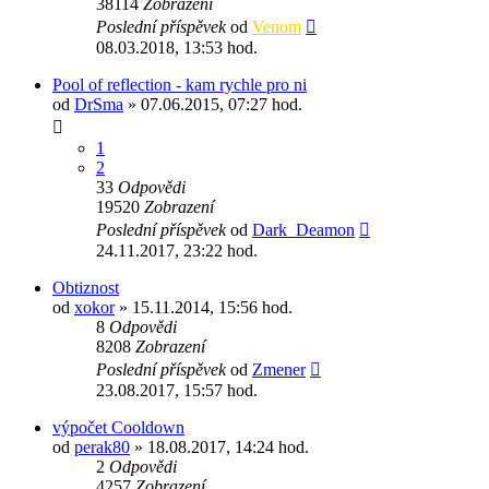
38114
Zobrazení
Poslední příspěvek
od
Venom
08.03.2018, 13:53 hod.
Pool of reflection - kam rychle pro ni
od
DrSma
» 07.06.2015, 07:27 hod.
1
2
33
Odpovědi
19520
Zobrazení
Poslední příspěvek
od
Dark_Deamon
24.11.2017, 23:22 hod.
Obtiznost
od
xokor
» 15.11.2014, 15:56 hod.
8
Odpovědi
8208
Zobrazení
Poslední příspěvek
od
Zmener
23.08.2017, 15:57 hod.
výpočet Cooldown
od
perak80
» 18.08.2017, 14:24 hod.
2
Odpovědi
4257
Zobrazení