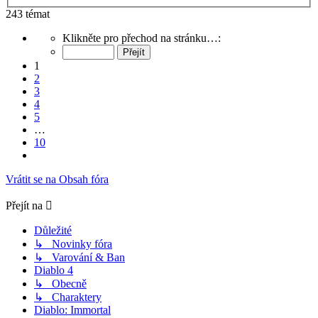
243 témat
Stránka
Klikněte pro přechod na stránku…:
1
z
1
10
2
3
4
5
…
10
Další
Vrátit se na Obsah fóra
Přejít na
Důležité
↳ Novinky fóra
↳ Varování & Ban
Diablo 4
↳ Obecně
↳ Charaktery
Diablo: Immortal