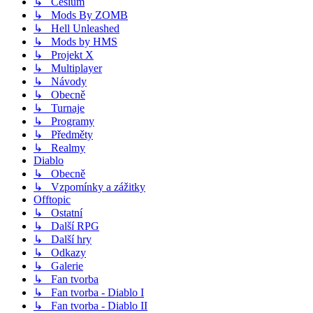
↳ Cesium
↳ Mods By ZOMB
↳ Hell Unleashed
↳ Mods by HMS
↳ Projekt X
↳ Multiplayer
↳ Návody
↳ Obecně
↳ Turnaje
↳ Programy
↳ Předměty
↳ Realmy
Diablo
↳ Obecně
↳ Vzpomínky a zážitky
Offtopic
↳ Ostatní
↳ Další RPG
↳ Další hry
↳ Odkazy
↳ Galerie
↳ Fan tvorba
↳ Fan tvorba - Diablo I
↳ Fan tvorba - Diablo II