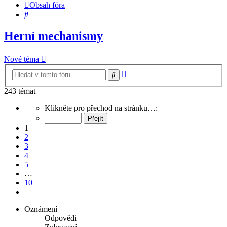
Obsah fóra
Hledat
Herní mechanismy
Nové téma
Pokročilé
Hledat
hledání
243 témat
Stránka
Klikněte pro přechod na stránku…:
1
z
1
10
2
3
4
5
…
10
Další
Oznámení
Odpovědi