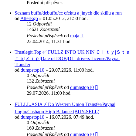
Poslední příspěvek
Seznam buffu/debuffu/cc efektu a jinych dle skillu a run
od
AlterEgo
» 01.05.2012, 21:50 hod.
12
Odpovědi
14621
Zobrazení
Poslední příspěvek
od
maja
22.04.2014, 11:31 hod.
Trustlegit.Top ✅ FULLZ INFO UK NIN|Ｃｉｔｙ|Ｓｔａ
ｔｅ|Ｚｉｐ|Date of DOB|DL_drivers_license/Paypal
Transfer
od
dumpstop10
» 29.07.2026, 11:00 hod.
0
Odpovědi
132
Zobrazení
Poslední příspěvek
od
dumpstop10
29.07.2026, 11:00 hod.
FULLL.ASIA ⚡ Do Western Union Transfer/Paypal
Login/Cashapp High Balance (BUY-SELL)
od
dumpstop10
» 16.07.2026, 07:49 hod.
0
Odpovědi
169
Zobrazení
Poslední příspěvek
od
dumpstop10