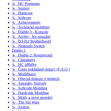
↳ HC Poetarum
↳ Sezóny
↳ Hardcore
↳ Softcore
↳ Achievementy
↳ Technické problémy
↳ Diablo 3 - Konzole
↳ Archiv - Ke smazání
↳ D3-D2 BrotherhooD
↳ Nintendo Switch
Diablo 2
↳ Diablo 2: Resurrected
↳ Charaktery
↳ HC příběhy
↳ Často pokládané dotazy (F.A.Q.)
↳ Modifikace
↳ Obecná diskuze o módech
↳ Tutoriály, Návody
↳ Softcode Modding
↳ Hardcode Modding
↳ Módy a nové projekty
↳ The Sin Wars
↳ Avalon