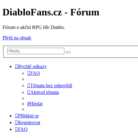
DiabloFans.cz - Fórum
Fórum o akční RPG hře Diablo.
Přejít na obsah
Rychlé odkazy
FAQ
Témata bez odpovědí
Aktivní témata
Hledat
Přihlásit se
Registrovat
FAQ