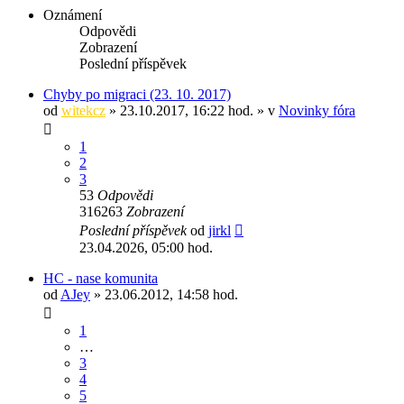
Oznámení
Odpovědi
Zobrazení
Poslední příspěvek
Chyby po migraci (23. 10. 2017)
od
witekcz
» 23.10.2017, 16:22 hod. » v
Novinky fóra
1
2
3
53
Odpovědi
316263
Zobrazení
Poslední příspěvek
od
jirkl
23.04.2026, 05:00 hod.
HC - nase komunita
od
AJey
» 23.06.2012, 14:58 hod.
1
…
3
4
5