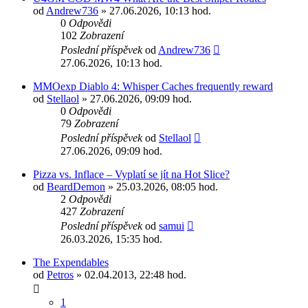
od
Andrew736
» 27.06.2026, 10:13 hod.
0
Odpovědi
102
Zobrazení
Poslední příspěvek
od
Andrew736
27.06.2026, 10:13 hod.
MMOexp Diablo 4: Whisper Caches frequently reward
od
Stellaol
» 27.06.2026, 09:09 hod.
0
Odpovědi
79
Zobrazení
Poslední příspěvek
od
Stellaol
27.06.2026, 09:09 hod.
Pizza vs. Inflace – Vyplatí se jít na Hot Slice?
od
BeardDemon
» 25.03.2026, 08:05 hod.
2
Odpovědi
427
Zobrazení
Poslední příspěvek
od
samui
26.03.2026, 15:35 hod.
The Expendables
od
Petros
» 02.04.2013, 22:48 hod.
1