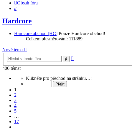
Obsah fóra
Hledat
Hardcore
Hardcore obchod [HC]
Pouze Hardcore obchod!
Celkem přesměrování: 111889
Nové téma
Pokročilé
Hledat
hledání
406 témat
Stránka
Klikněte pro přechod na stránku…:
1
z
1
17
2
3
4
5
…
17
Další