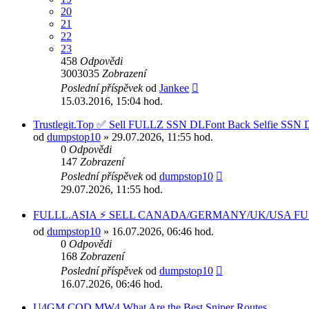
20
21
22
23
458
Odpovědi
3003035
Zobrazení
Poslední příspěvek
od
Jankee
15.03.2016, 15:04 hod.
Trustlegit.Top ✅ Sell FULLZ SSN DLFont Back Selfie SSN DO
od
dumpstop10
» 29.07.2026, 11:55 hod.
0
Odpovědi
147
Zobrazení
Poslední příspěvek
od
dumpstop10
29.07.2026, 11:55 hod.
FULLL.ASIA ⚡ SELL CANADA/GERMANY/UK/USA FULLZ 
od
dumpstop10
» 16.07.2026, 06:46 hod.
0
Odpovědi
168
Zobrazení
Poslední příspěvek
od
dumpstop10
16.07.2026, 06:46 hod.
U4GM COD MW4 What Are the Best Sniper Routes