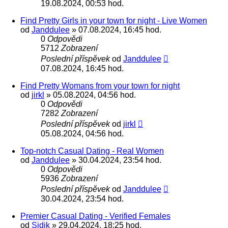
19.08.2024, 00:53 hod.
Find Pretty Girls in your town for night - Live Women
od
Janddulee
» 07.08.2024, 16:45 hod.
0
Odpovědi
5712
Zobrazení
Poslední příspěvek
od
Janddulee
07.08.2024, 16:45 hod.
Find Pretty Womans from your town for night
od
jirkl
» 05.08.2024, 04:56 hod.
0
Odpovědi
7282
Zobrazení
Poslední příspěvek
od
jirkl
05.08.2024, 04:56 hod.
Top-notch Сasual Dating - Real Women
od
Janddulee
» 30.04.2024, 23:54 hod.
0
Odpovědi
5936
Zobrazení
Poslední příspěvek
od
Janddulee
30.04.2024, 23:54 hod.
Premier Сasual Dating - Verified Females
od
Sidik
» 29.04.2024, 18:25 hod.