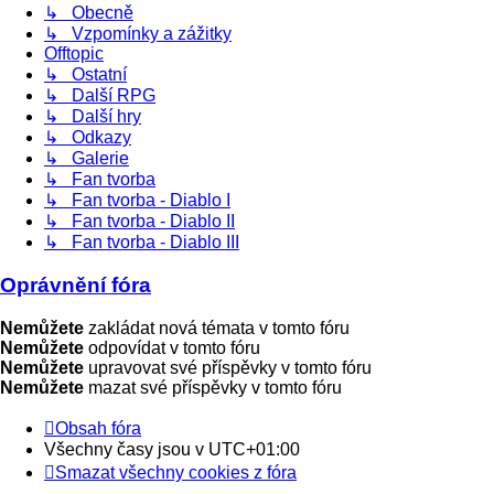
↳ Obecně
↳ Vzpomínky a zážitky
Offtopic
↳ Ostatní
↳ Další RPG
↳ Další hry
↳ Odkazy
↳ Galerie
↳ Fan tvorba
↳ Fan tvorba - Diablo I
↳ Fan tvorba - Diablo II
↳ Fan tvorba - Diablo III
Oprávnění fóra
Nemůžete
zakládat nová témata v tomto fóru
Nemůžete
odpovídat v tomto fóru
Nemůžete
upravovat své příspěvky v tomto fóru
Nemůžete
mazat své příspěvky v tomto fóru
Obsah fóra
Všechny časy jsou v
UTC+01:00
Smazat všechny cookies z fóra