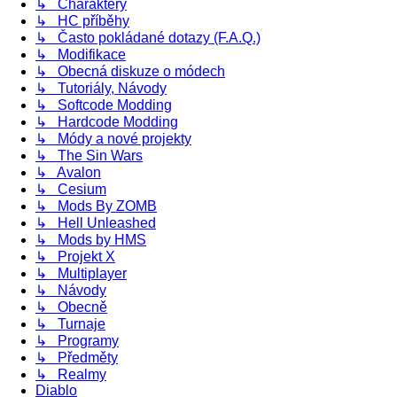
↳ Charaktery
↳ HC příběhy
↳ Často pokládané dotazy (F.A.Q.)
↳ Modifikace
↳ Obecná diskuze o módech
↳ Tutoriály, Návody
↳ Softcode Modding
↳ Hardcode Modding
↳ Módy a nové projekty
↳ The Sin Wars
↳ Avalon
↳ Cesium
↳ Mods By ZOMB
↳ Hell Unleashed
↳ Mods by HMS
↳ Projekt X
↳ Multiplayer
↳ Návody
↳ Obecně
↳ Turnaje
↳ Programy
↳ Předměty
↳ Realmy
Diablo