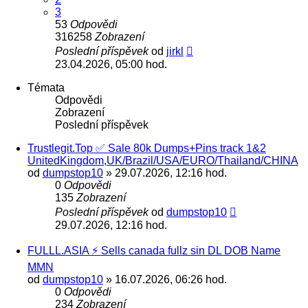
3
53
Odpovědi
316258
Zobrazení
Poslední příspěvek
od
jirkl
23.04.2026, 05:00 hod.
Témata
Odpovědi
Zobrazení
Poslední příspěvek
Trustlegit.Top ✅ Sale 80k Dumps+Pins track 1&2
UnitedKingdom,UK/Brazil/USA/EURO/Thailand/CHINA
od
dumpstop10
» 29.07.2026, 12:16 hod.
0
Odpovědi
135
Zobrazení
Poslední příspěvek
od
dumpstop10
29.07.2026, 12:16 hod.
FULLL.ASIA ⚡ Sells canada fullz sin DL DOB Name
MMN
od
dumpstop10
» 16.07.2026, 06:26 hod.
0
Odpovědi
234
Zobrazení