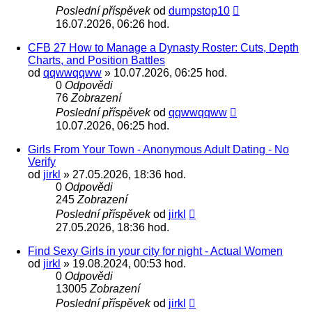
Poslední příspěvek
od
dumpstop10
16.07.2026, 06:26 hod.
CFB 27 How to Manage a Dynasty Roster: Cuts, Depth
Charts, and Position Battles
od
qqwwqqww
» 10.07.2026, 06:25 hod.
0
Odpovědi
76
Zobrazení
Poslední příspěvek
od
qqwwqqww
10.07.2026, 06:25 hod.
Girls From Your Town - Anonymous Adult Dating - No
Verify
od
jirkl
» 27.05.2026, 18:36 hod.
0
Odpovědi
245
Zobrazení
Poslední příspěvek
od
jirkl
27.05.2026, 18:36 hod.
Find Sexy Girls in your city for night - Actual Women
od
jirkl
» 19.08.2024, 00:53 hod.
0
Odpovědi
13005
Zobrazení
Poslední příspěvek
od
jirkl