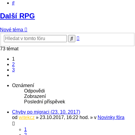
Hledat
Další RPG
Nové téma
Pokročilé
Hledat
hledání
73 témat
1
2
3
Další
Oznámení
Odpovědi
Zobrazení
Poslední příspěvek
Chyby po migraci (23. 10. 2017)
od
witekcz
» 23.10.2017, 16:22 hod. » v
Novinky fóra
1
2