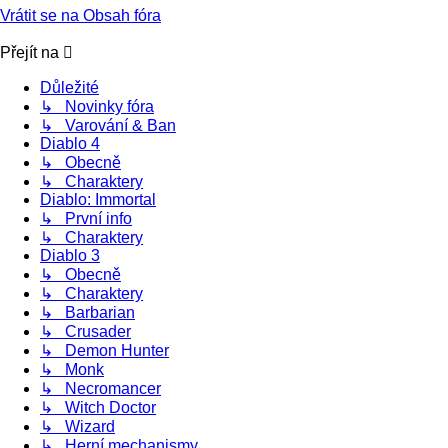
Vrátit se na Obsah fóra
Přejít na
Důležité
↳ Novinky fóra
↳ Varování & Ban
Diablo 4
↳ Obecně
↳ Charaktery
Diablo: Immortal
↳ První info
↳ Charaktery
Diablo 3
↳ Obecně
↳ Charaktery
↳ Barbarian
↳ Crusader
↳ Demon Hunter
↳ Monk
↳ Necromancer
↳ Witch Doctor
↳ Wizard
↳ Herní mechanismy