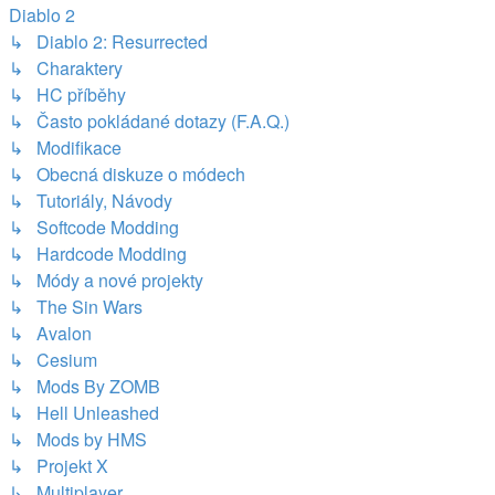
Diablo 2
↳ Diablo 2: Resurrected
↳ Charaktery
↳ HC příběhy
↳ Často pokládané dotazy (F.A.Q.)
↳ Modifikace
↳ Obecná diskuze o módech
↳ Tutoriály, Návody
↳ Softcode Modding
↳ Hardcode Modding
↳ Módy a nové projekty
↳ The Sin Wars
↳ Avalon
↳ Cesium
↳ Mods By ZOMB
↳ Hell Unleashed
↳ Mods by HMS
↳ Projekt X
↳ Multiplayer