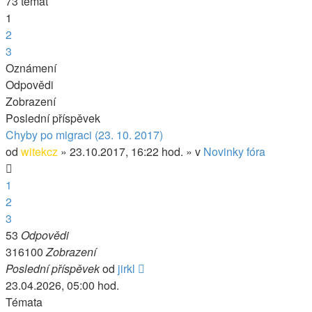
73 témat
1
2
3
Další
Oznámení
Odpovědi
Zobrazení
Poslední příspěvek
Chyby po migraci (23. 10. 2017)
od
witekcz
» 23.10.2017, 16:22 hod. » v
Novinky fóra
1
2
3
53
Odpovědi
316100
Zobrazení
Poslední příspěvek
od
jirkl
23.04.2026, 05:00 hod.
Témata