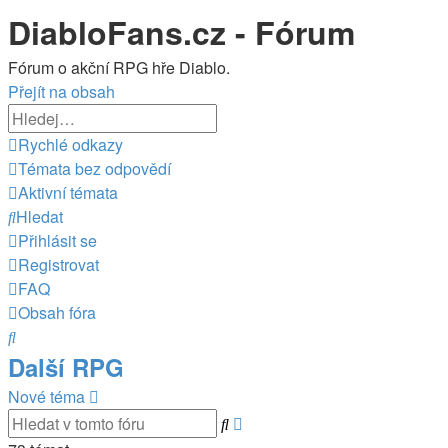
DiabloFans.cz - Fórum
Fórum o akční RPG hře Diablo.
Přejít na obsah
Rychlé odkazy
Témata bez odpovědí
Aktivní témata
Hledat
Přihlásit se
Registrovat
FAQ
Obsah fóra
Hledat
Další RPG
Nové téma
Pokročilé
Hledat
hledání