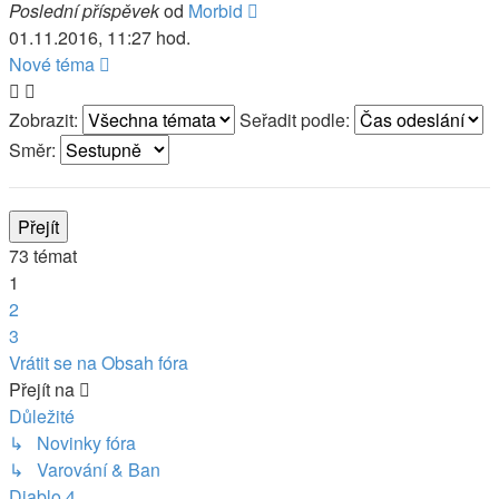
Poslední příspěvek
od
Morbid
01.11.2016, 11:27 hod.
Nové téma
Zobrazit:
Seřadit podle:
Směr:
73 témat
1
2
3
Další
Vrátit se na Obsah fóra
Přejít na
Důležité
↳ Novinky fóra
↳ Varování & Ban
Diablo 4