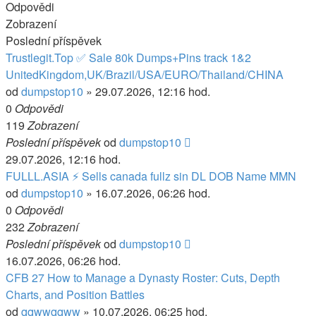
Odpovědi
Zobrazení
Poslední příspěvek
Trustlegit.Top ✅ Sale 80k Dumps+Pins track 1&2
UnitedKingdom,UK/Brazil/USA/EURO/Thailand/CHINA
od
dumpstop10
» 29.07.2026, 12:16 hod.
0
Odpovědi
119
Zobrazení
Poslední příspěvek
od
dumpstop10
29.07.2026, 12:16 hod.
FULLL.ASIA ⚡ Sells canada fullz sin DL DOB Name MMN
od
dumpstop10
» 16.07.2026, 06:26 hod.
0
Odpovědi
232
Zobrazení
Poslední příspěvek
od
dumpstop10
16.07.2026, 06:26 hod.
CFB 27 How to Manage a Dynasty Roster: Cuts, Depth
Charts, and Position Battles
od
qqwwqqww
» 10.07.2026, 06:25 hod.