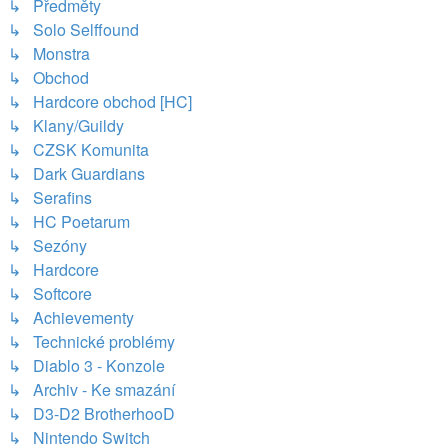
↳ Předměty
↳ Solo Selffound
↳ Monstra
↳ Obchod
↳ Hardcore obchod [HC]
↳ Klany/Guildy
↳ CZSK Komunita
↳ Dark Guardians
↳ Serafins
↳ HC Poetarum
↳ Sezóny
↳ Hardcore
↳ Softcore
↳ Achievementy
↳ Technické problémy
↳ Diablo 3 - Konzole
↳ Archiv - Ke smazání
↳ D3-D2 BrotherhooD
↳ Nintendo Switch