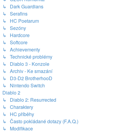
↳ Dark Guardians
↳ Serafins
↳ HC Poetarum
↳ Sezóny
↳ Hardcore
↳ Softcore
↳ Achievementy
↳ Technické problémy
↳ Diablo 3 - Konzole
↳ Archiv - Ke smazání
↳ D3-D2 BrotherhooD
↳ Nintendo Switch
Diablo 2
↳ Diablo 2: Resurrected
↳ Charaktery
↳ HC příběhy
↳ Často pokládané dotazy (F.A.Q.)
↳ Modifikace