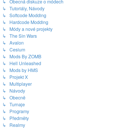
↳ Obecná diskuze o módech
↳ Tutoriály, Návody
↳ Softcode Modding
↳ Hardcode Modding
↳ Módy a nové projekty
↳ The Sin Wars
↳ Avalon
↳ Cesium
↳ Mods By ZOMB
↳ Hell Unleashed
↳ Mods by HMS
↳ Projekt X
↳ Multiplayer
↳ Návody
↳ Obecně
↳ Turnaje
↳ Programy
↳ Předměty
↳ Realmy