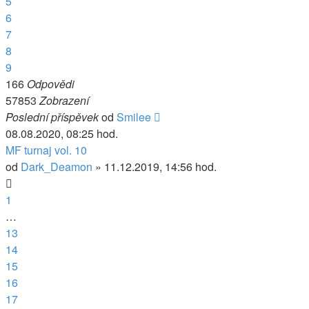
5
6
7
8
9
166
Odpovědi
57853
Zobrazení
Poslední příspěvek
od
Smilee
08.08.2020, 08:25 hod.
MF turnaj vol. 10
od
Dark_Deamon
» 11.12.2019, 14:56 hod.
1
…
13
14
15
16
17