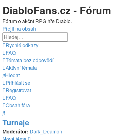
DiabloFans.cz - Fórum
Fórum o akční RPG hře Diablo.
Přejít na obsah
Rychlé odkazy
FAQ
Témata bez odpovědí
Aktivní témata
Hledat
Přihlásit se
Registrovat
FAQ
Obsah fóra
Hledat
Turnaje
Moderátor:
Dark_Deamon
Nové téma