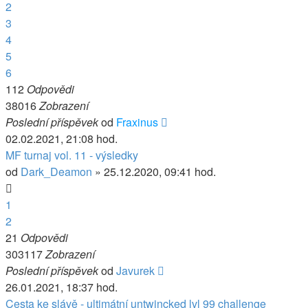
2
3
4
5
6
112
Odpovědi
38016
Zobrazení
Poslední příspěvek
od
Fraxinus
02.02.2021, 21:08 hod.
MF turnaj vol. 11 - výsledky
od
Dark_Deamon
» 25.12.2020, 09:41 hod.
1
2
21
Odpovědi
303117
Zobrazení
Poslední příspěvek
od
Javurek
26.01.2021, 18:37 hod.
Cesta ke slávě - ultimátní untwincked lvl 99 challenge