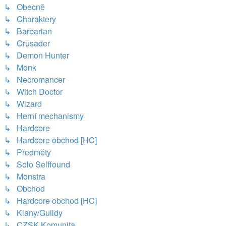
↳ Obecně
↳ Charaktery
↳ Barbarian
↳ Crusader
↳ Demon Hunter
↳ Monk
↳ Necromancer
↳ Witch Doctor
↳ Wizard
↳ Herní mechanismy
↳ Hardcore
↳ Hardcore obchod [HC]
↳ Předměty
↳ Solo Selffound
↳ Monstra
↳ Obchod
↳ Hardcore obchod [HC]
↳ Klany/Guildy
↳ CZSK Komunita