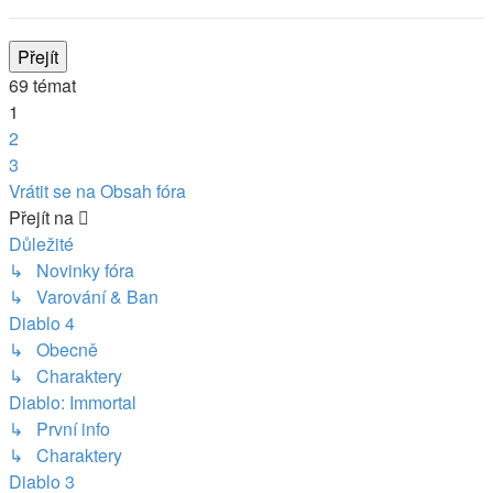
69 témat
1
2
3
Další
Vrátit se na Obsah fóra
Přejít na
Důležité
↳ Novinky fóra
↳ Varování & Ban
Diablo 4
↳ Obecně
↳ Charaktery
Diablo: Immortal
↳ První info
↳ Charaktery
Diablo 3