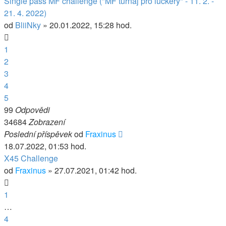
Single pass MF challenge ("MF turnaj pro luckery" - 11. 2. -
21. 4. 2022)
od
BliiNky
» 20.01.2022, 15:28 hod.
1
2
3
4
5
99
Odpovědi
34684
Zobrazení
Poslední příspěvek
od
Fraxinus
18.07.2022, 01:53 hod.
X45 Challenge
od
Fraxinus
» 27.07.2021, 01:42 hod.
1
…
4