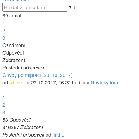
Pokročilé
Hledat
hledání
69 témat
1
2
3
Další
Oznámení
Odpovědi
Zobrazení
Poslední příspěvek
Chyby po migraci (23. 10. 2017)
od
witekcz
» 23.10.2017, 16:22 hod. » v
Novinky fóra
1
2
3
53
Odpovědi
316267
Zobrazení
Poslední příspěvek
od
jirkl