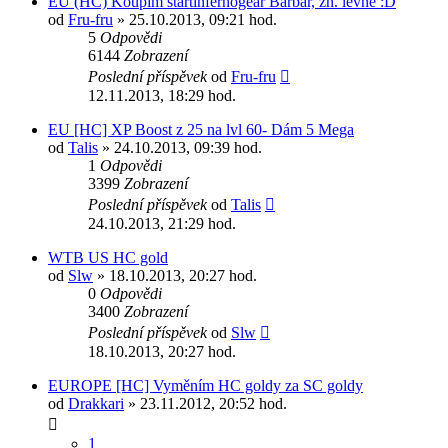
EU (HC) Koupím startinfernogear Barbar, zn. levně :D
od
Fru-fru
» 25.10.2013, 09:21 hod.
5
Odpovědi
6144
Zobrazení
Poslední příspěvek
od
Fru-fru
12.11.2013, 18:29 hod.
EU [HC] XP Boost z 25 na lvl 60- Dám 5 Mega
od
Talis
» 24.10.2013, 09:39 hod.
1
Odpovědi
3399
Zobrazení
Poslední příspěvek
od
Talis
24.10.2013, 21:29 hod.
WTB US HC gold
od
Slw
» 18.10.2013, 20:27 hod.
0
Odpovědi
3400
Zobrazení
Poslední příspěvek
od
Slw
18.10.2013, 20:27 hod.
EUROPE [HC] Vyměním HC goldy za SC goldy
od
Drakkari
» 23.11.2012, 20:52 hod.
1