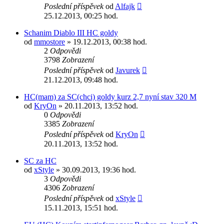
Poslední příspěvek
od
Alfajk
25.12.2013, 00:25 hod.
Schanim Diablo III HC goldy
od
mmostore
» 19.12.2013, 00:38 hod.
2
Odpovědi
3798
Zobrazení
Poslední příspěvek
od
Javurek
21.12.2013, 09:48 hod.
HC(mam) za SC(chci) goldy kurz 2,7 nyní stav 320 M
od
KryOn
» 20.11.2013, 13:52 hod.
0
Odpovědi
3385
Zobrazení
Poslední příspěvek
od
KryOn
20.11.2013, 13:52 hod.
SC za HC
od
xStyle
» 30.09.2013, 19:36 hod.
3
Odpovědi
4306
Zobrazení
Poslední příspěvek
od
xStyle
15.11.2013, 15:51 hod.