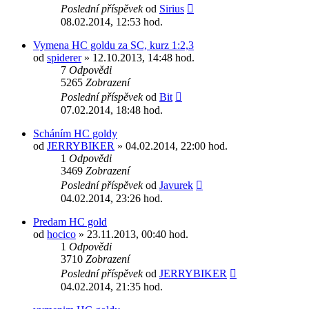
Poslední příspěvek
od
Sirius
08.02.2014, 12:53 hod.
Vymena HC goldu za SC, kurz 1:2,3
od
spiderer
» 12.10.2013, 14:48 hod.
7
Odpovědi
5265
Zobrazení
Poslední příspěvek
od
Bit
07.02.2014, 18:48 hod.
Scháním HC goldy
od
JERRYBIKER
» 04.02.2014, 22:00 hod.
1
Odpovědi
3469
Zobrazení
Poslední příspěvek
od
Javurek
04.02.2014, 23:26 hod.
Predam HC gold
od
hocico
» 23.11.2013, 00:40 hod.
1
Odpovědi
3710
Zobrazení
Poslední příspěvek
od
JERRYBIKER
04.02.2014, 21:35 hod.