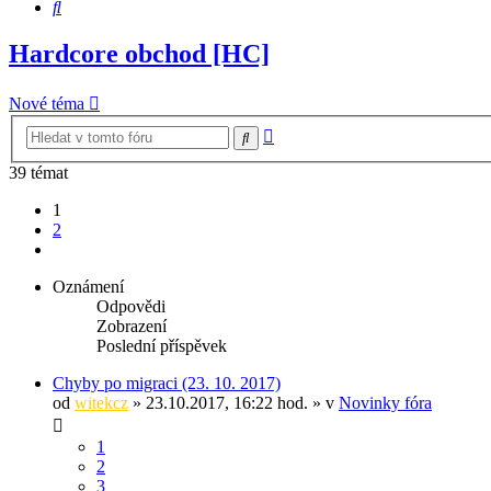
Hledat
Hardcore obchod [HC]
Nové téma
Pokročilé
Hledat
hledání
39 témat
1
2
Další
Oznámení
Odpovědi
Zobrazení
Poslední příspěvek
Chyby po migraci (23. 10. 2017)
od
witekcz
» 23.10.2017, 16:22 hod. » v
Novinky fóra
1
2
3