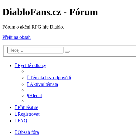
DiabloFans.cz - Fórum
Fórum o akční RPG hře Diablo.
Přejít na obsah
Rychlé odkazy
Témata bez odpovědí
Aktivní témata
Hledat
Přihlásit se
Registrovat
FAQ
Obsah fóra