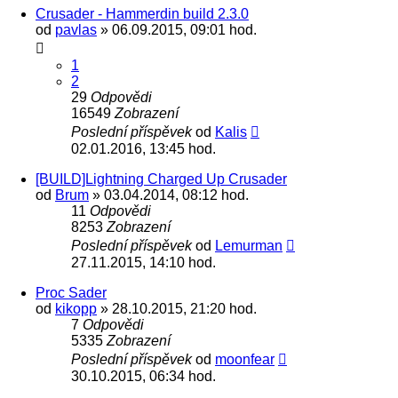
Crusader - Hammerdin build 2.3.0
od
pavlas
» 06.09.2015, 09:01 hod.
1
2
29
Odpovědi
16549
Zobrazení
Poslední příspěvek
od
Kalis
02.01.2016, 13:45 hod.
[BUILD]Lightning Charged Up Crusader
od
Brum
» 03.04.2014, 08:12 hod.
11
Odpovědi
8253
Zobrazení
Poslední příspěvek
od
Lemurman
27.11.2015, 14:10 hod.
Proc Sader
od
kikopp
» 28.10.2015, 21:20 hod.
7
Odpovědi
5335
Zobrazení
Poslední příspěvek
od
moonfear
30.10.2015, 06:34 hod.