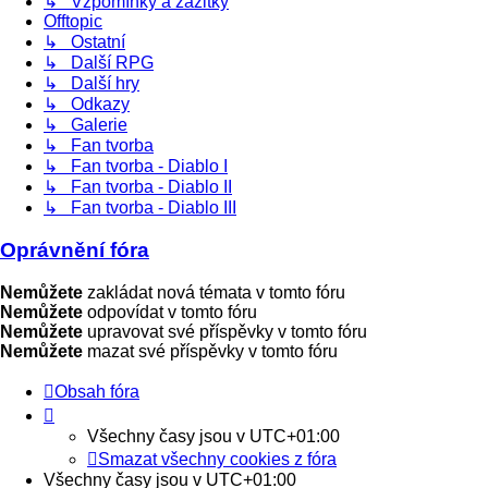
↳ Vzpomínky a zážitky
Offtopic
↳ Ostatní
↳ Další RPG
↳ Další hry
↳ Odkazy
↳ Galerie
↳ Fan tvorba
↳ Fan tvorba - Diablo I
↳ Fan tvorba - Diablo II
↳ Fan tvorba - Diablo III
Oprávnění fóra
Nemůžete
zakládat nová témata v tomto fóru
Nemůžete
odpovídat v tomto fóru
Nemůžete
upravovat své příspěvky v tomto fóru
Nemůžete
mazat své příspěvky v tomto fóru
Obsah fóra
Všechny časy jsou v
UTC+01:00
Smazat všechny cookies z fóra
Všechny časy jsou v
UTC+01:00