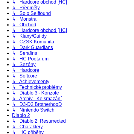
↳ Hardcore obchod [HC]
↳ Předměty
↳ Solo Selffound
↳ Monstra
↳ Obchod
↳ Hardcore obchod [HC]
↳ Klany/Guildy
↳ CZSK Komunita
↳ Dark Guardians
↳ Serafins
↳ HC Poetarum
↳ Sezóny
↳ Hardcore
↳ Softcore
↳ Achievementy
↳ Technické problémy
↳ Diablo 3 - Konzole
↳ Archiv - Ke smazání
↳ D3-D2 BrotherhooD
↳ Nintendo Switch
Diablo 2
↳ Diablo 2: Resurrected
↳ Charaktery
↳ HC příběhy