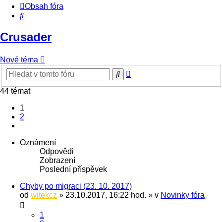
Obsah fóra
Hledat
Crusader
Nové téma
Pokročilé
Hledat
hledání
44 témat
1
2
Další
Oznámení
Odpovědi
Zobrazení
Poslední příspěvek
Chyby po migraci (23. 10. 2017)
od
witekcz
» 23.10.2017, 16:22 hod. » v
Novinky fóra
1