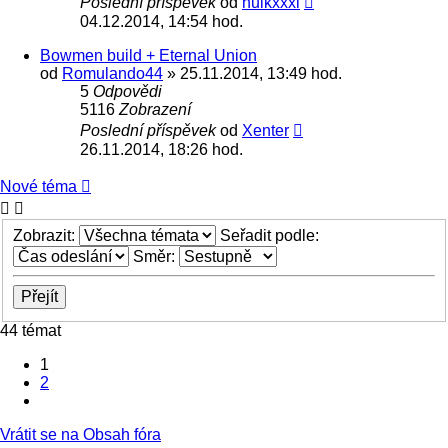
Poslední příspěvek
od
hulkxxxl
04.12.2014, 14:54 hod.
Bowmen build + Eternal Union
od
Romulando44
» 25.11.2014, 13:49 hod.
5
Odpovědi
5116
Zobrazení
Poslední příspěvek
od
Xenter
26.11.2014, 18:26 hod.
Nové téma
Zobrazit:
Seřadit podle:
Směr:
44 témat
1
2
Další
Vrátit se na Obsah fóra