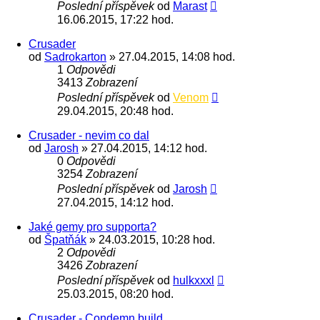
Poslední příspěvek
od
Marast
16.06.2015, 17:22 hod.
Crusader
od
Sadrokarton
» 27.04.2015, 14:08 hod.
1
Odpovědi
3413
Zobrazení
Poslední příspěvek
od
Venom
29.04.2015, 20:48 hod.
Crusader - nevim co dal
od
Jarosh
» 27.04.2015, 14:12 hod.
0
Odpovědi
3254
Zobrazení
Poslední příspěvek
od
Jarosh
27.04.2015, 14:12 hod.
Jaké gemy pro supporta?
od
Špatňák
» 24.03.2015, 10:28 hod.
2
Odpovědi
3426
Zobrazení
Poslední příspěvek
od
hulkxxxl
25.03.2015, 08:20 hod.
Crusader - Condemn build