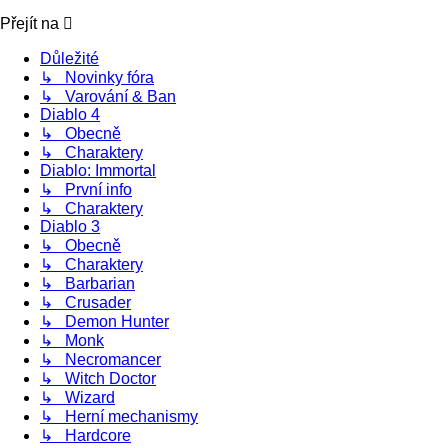
Přejít na
Důležité
↳ Novinky fóra
↳ Varování & Ban
Diablo 4
↳ Obecně
↳ Charaktery
Diablo: Immortal
↳ První info
↳ Charaktery
Diablo 3
↳ Obecně
↳ Charaktery
↳ Barbarian
↳ Crusader
↳ Demon Hunter
↳ Monk
↳ Necromancer
↳ Witch Doctor
↳ Wizard
↳ Herní mechanismy
↳ Hardcore