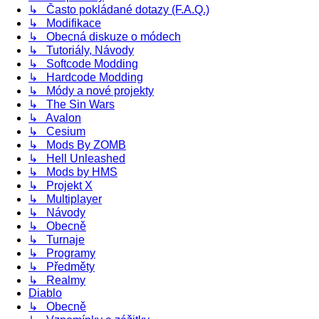
↳ Často pokládané dotazy (F.A.Q.)
↳ Modifikace
↳ Obecná diskuze o módech
↳ Tutoriály, Návody
↳ Softcode Modding
↳ Hardcode Modding
↳ Módy a nové projekty
↳ The Sin Wars
↳ Avalon
↳ Cesium
↳ Mods By ZOMB
↳ Hell Unleashed
↳ Mods by HMS
↳ Projekt X
↳ Multiplayer
↳ Návody
↳ Obecně
↳ Turnaje
↳ Programy
↳ Předměty
↳ Realmy
Diablo
↳ Obecně