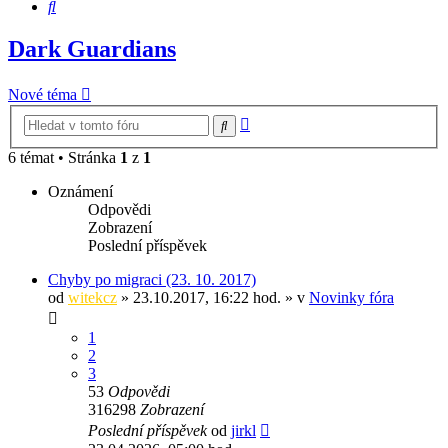
Hledat
Dark Guardians
Nové téma
Pokročilé
Hledat
hledání
6 témat • Stránka
1
z
1
Oznámení
Odpovědi
Zobrazení
Poslední příspěvek
Chyby po migraci (23. 10. 2017)
od
witekcz
» 23.10.2017, 16:22 hod. » v
Novinky fóra
1
2
3
53
Odpovědi
316298
Zobrazení
Poslední příspěvek
od
jirkl