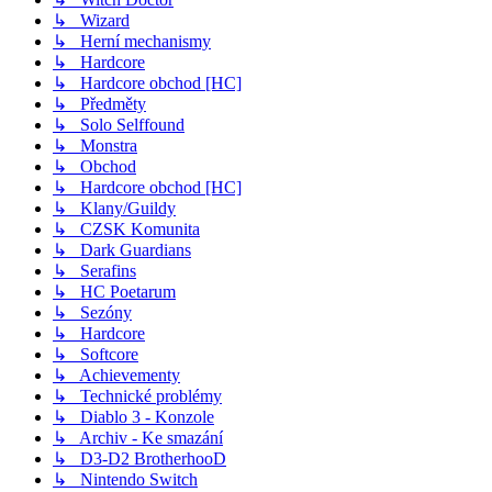
↳ Wizard
↳ Herní mechanismy
↳ Hardcore
↳ Hardcore obchod [HC]
↳ Předměty
↳ Solo Selffound
↳ Monstra
↳ Obchod
↳ Hardcore obchod [HC]
↳ Klany/Guildy
↳ CZSK Komunita
↳ Dark Guardians
↳ Serafins
↳ HC Poetarum
↳ Sezóny
↳ Hardcore
↳ Softcore
↳ Achievementy
↳ Technické problémy
↳ Diablo 3 - Konzole
↳ Archiv - Ke smazání
↳ D3-D2 BrotherhooD
↳ Nintendo Switch