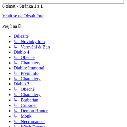
6 témat • Stránka
1
z
1
Vrátit se na Obsah fóra
Přejít na
Důležité
↳ Novinky fóra
↳ Varování & Ban
Diablo 4
↳ Obecně
↳ Charaktery
Diablo: Immortal
↳ První info
↳ Charaktery
Diablo 3
↳ Obecně
↳ Charaktery
↳ Barbarian
↳ Crusader
↳ Demon Hunter
↳ Monk
↳ Necromancer
↳ Witch Doctor