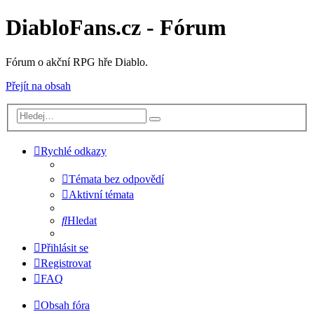
DiabloFans.cz - Fórum
Fórum o akční RPG hře Diablo.
Přejít na obsah
Rychlé odkazy
Témata bez odpovědí
Aktivní témata
Hledat
Přihlásit se
Registrovat
FAQ
Obsah fóra