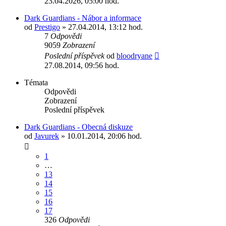
23.04.2026, 05:00 hod.
Dark Guardians - Nábor a informace
od
Prestigo
» 27.04.2014, 13:12 hod.
7
Odpovědi
9059
Zobrazení
Poslední příspěvek
od
bloodryane
27.08.2014, 09:56 hod.
Témata
Odpovědi
Zobrazení
Poslední příspěvek
Dark Guardians - Obecná diskuze
od
Javurek
» 10.01.2014, 20:06 hod.
1
…
13
14
15
16
17
326
Odpovědi