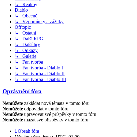
↳ Realmy
Diablo
↳ Obecně
↳ Vzpomínky a zážitky
Offtopic
↳ Ostatní
↳ Další RPG
↳ Další hry
↳ Odkazy
↳ Galerie
↳ Fan tvorba
↳ Fan tvorba - Diablo I
↳ Fan tvorba - Diablo II
↳ Fan tvorba - Diablo III
Oprávnění fóra
Nemůžete
zakládat nová témata v tomto fóru
Nemůžete
odpovídat v tomto fóru
Nemůžete
upravovat své příspěvky v tomto fóru
Nemůžete
mazat své příspěvky v tomto fóru
Obsah fóra
Všechny časy jsou v
UTC+01:00