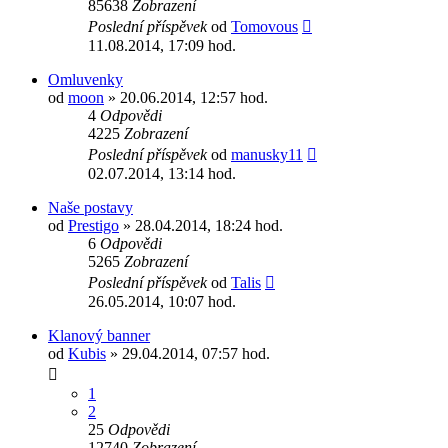
85638
Zobrazení
Poslední příspěvek
od
Tomovous
11.08.2014, 17:09 hod.
Omluvenky
od
moon
» 20.06.2014, 12:57 hod.
4
Odpovědi
4225
Zobrazení
Poslední příspěvek
od
manusky11
02.07.2014, 13:14 hod.
Naše postavy
od
Prestigo
» 28.04.2014, 18:24 hod.
6
Odpovědi
5265
Zobrazení
Poslední příspěvek
od
Talis
26.05.2014, 10:07 hod.
Klanový banner
od
Kubis
» 29.04.2014, 07:57 hod.
1
2
25
Odpovědi
12740
Zobrazení