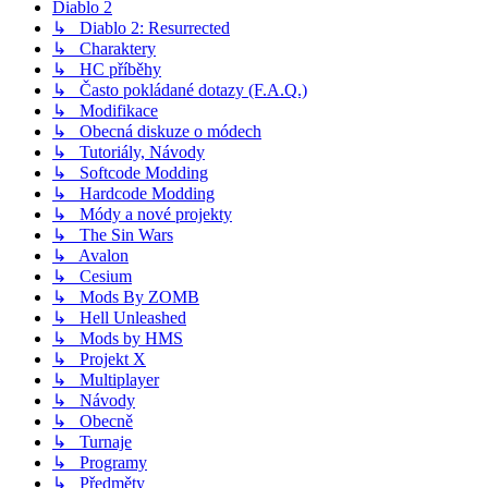
Diablo 2
↳ Diablo 2: Resurrected
↳ Charaktery
↳ HC příběhy
↳ Často pokládané dotazy (F.A.Q.)
↳ Modifikace
↳ Obecná diskuze o módech
↳ Tutoriály, Návody
↳ Softcode Modding
↳ Hardcode Modding
↳ Módy a nové projekty
↳ The Sin Wars
↳ Avalon
↳ Cesium
↳ Mods By ZOMB
↳ Hell Unleashed
↳ Mods by HMS
↳ Projekt X
↳ Multiplayer
↳ Návody
↳ Obecně
↳ Turnaje
↳ Programy
↳ Předměty