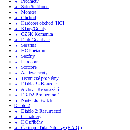
↳ Předměty
↳ Solo Selffound
↳ Monstra
↳ Obchod
↳ Hardcore obchod [HC]
↳ Klany/Guildy
↳ CZSK Komunita
↳ Dark Guardians
↳ Serafins
↳ HC Poetarum
↳ Sezóny
↳ Hardcore
↳ Softcore
↳ Achievementy
↳ Technické problémy
↳ Diablo 3 - Konzole
↳ Archiv - Ke smazání
↳ D3-D2 BrotherhooD
↳ Nintendo Switch
Diablo 2
↳ Diablo 2: Resurrected
↳ Charaktery
↳ HC příběhy
↳ Často pokládané dotazy (F.A.Q.)