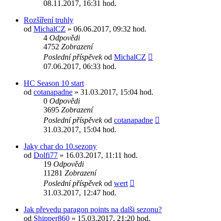
08.11.2017, 16:31 hod.
Rozšíření truhly
od
MichalCZ
» 06.06.2017, 09:32 hod.
4
Odpovědi
4752
Zobrazení
Poslední příspěvek
od
MichalCZ
07.06.2017, 06:33 hod.
HC Season 10 start
od
cotanapadne
» 31.03.2017, 15:04 hod.
0
Odpovědi
3695
Zobrazení
Poslední příspěvek
od
cotanapadne
31.03.2017, 15:04 hod.
Jaky char do 10.sezony
od
Dolfi77
» 16.03.2017, 11:11 hod.
19
Odpovědi
11281
Zobrazení
Poslední příspěvek
od
wert
31.03.2017, 12:47 hod.
Jak převedu paragon points na dalši sezonu?
od
Shipper860
» 15.03.2017, 21:20 hod.