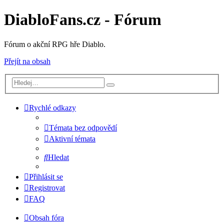
DiabloFans.cz - Fórum
Fórum o akční RPG hře Diablo.
Přejít na obsah
Rychlé odkazy
Témata bez odpovědí
Aktivní témata
Hledat
Přihlásit se
Registrovat
FAQ
Obsah fóra