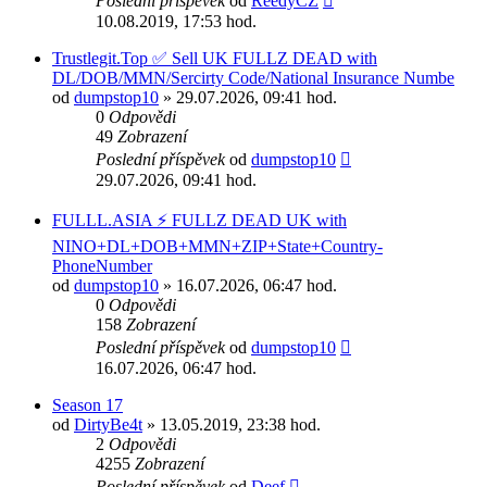
Poslední příspěvek
od
ReedyCZ
10.08.2019, 17:53 hod.
Trustlegit.Top ✅ Sell UK FULLZ DEAD with
DL/DOB/MMN/Sercirty Code/National Insurance Numbe
od
dumpstop10
» 29.07.2026, 09:41 hod.
0
Odpovědi
49
Zobrazení
Poslední příspěvek
od
dumpstop10
29.07.2026, 09:41 hod.
FULLL.ASIA ⚡ FULLZ DEAD UK with
NINO+DL+DOB+MMN+ZIP+State+Country-
PhoneNumber
od
dumpstop10
» 16.07.2026, 06:47 hod.
0
Odpovědi
158
Zobrazení
Poslední příspěvek
od
dumpstop10
16.07.2026, 06:47 hod.
Season 17
od
DirtyBe4t
» 13.05.2019, 23:38 hod.
2
Odpovědi
4255
Zobrazení
Poslední příspěvek
od
Deef