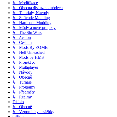
↳ Modifikace
↳ Obecná diskuze o módech
↳ Tutoriály, Návody
↳ Softcode Modding
↳ Hardcode Modding
↳ Módy a nové projekty
↳ The Sin Wars
↳ Avalon
↳ Cesium
↳ Mods By ZOMB
↳ Hell Unleashed
↳ Mods by HMS
↳ Projekt X
↳ Multiplayer
↳ Návody
↳ Obecně
↳ Turnaje
↳ Programy
↳ Předměty
↳ Realmy
Diablo
↳ Obecně
↳ Vzpomínky a zážitky
Offtopic