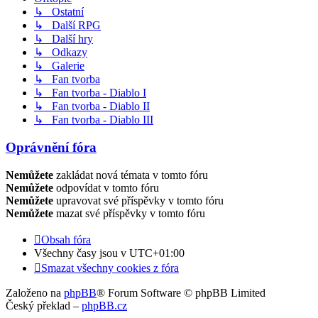
↳ Ostatní
↳ Další RPG
↳ Další hry
↳ Odkazy
↳ Galerie
↳ Fan tvorba
↳ Fan tvorba - Diablo I
↳ Fan tvorba - Diablo II
↳ Fan tvorba - Diablo III
Oprávnění fóra
Nemůžete
zakládat nová témata v tomto fóru
Nemůžete
odpovídat v tomto fóru
Nemůžete
upravovat své příspěvky v tomto fóru
Nemůžete
mazat své příspěvky v tomto fóru
Obsah fóra
Všechny časy jsou v
UTC+01:00
Smazat všechny cookies z fóra
Založeno na
phpBB
® Forum Software © phpBB Limited
Český překlad –
phpBB.cz