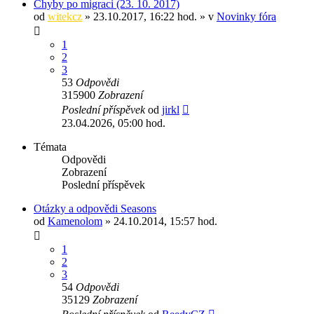
Chyby po migraci (23. 10. 2017)
od
witekcz
» 23.10.2017, 16:22 hod. » v
Novinky fóra
1
2
3
53
Odpovědi
315900
Zobrazení
Poslední příspěvek
od
jirkl
23.04.2026, 05:00 hod.
Témata
Odpovědi
Zobrazení
Poslední příspěvek
Otázky a odpovědi Seasons
od
Kamenolom
» 24.10.2014, 15:57 hod.
1
2
3
54
Odpovědi
35129
Zobrazení