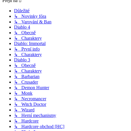
Přejít na
Důležité
↳ Novinky fóra
↳ Varování & Ban
Diablo 4
↳ Obecně
↳ Charaktery
Diablo: Immortal
↳ První info
↳ Charaktery
Diablo 3
↳ Obecně
↳ Charaktery
↳ Barbarian
↳ Crusader
↳ Demon Hunter
↳ Monk
↳ Necromancer
↳ Witch Doctor
↳ Wizard
↳ Herní mechanismy
↳ Hardcore
↳ Hardcore obchod [HC]