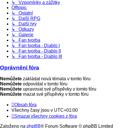
↳ Vzpomínky a zážitky
Offtopic
↳ Ostatní
↳ Další RPG
↳ Další hry
↳ Odkazy
↳ Galerie
↳ Fan tvorba
↳ Fan tvorba - Diablo I
↳ Fan tvorba - Diablo II
↳ Fan tvorba - Diablo III
Oprávnění fóra
Nemůžete
zakládat nová témata v tomto fóru
Nemůžete
odpovídat v tomto fóru
Nemůžete
upravovat své příspěvky v tomto fóru
Nemůžete
mazat své příspěvky v tomto fóru
Obsah fóra
Všechny časy jsou v
UTC+01:00
Smazat všechny cookies z fóra
Založeno na
phpBB
® Forum Software © phpBB Limited