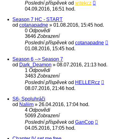
Poslední příspěvek
od
witekcz
04.09.2016, 16:51 hod.
Season 7 HC - START
od
cotanapadne
» 01.08.2016, 15:45 hod.
0
Odpovědi
3646
Zobrazení
Poslední příspěvek
od
cotanapadne
01.08.2016, 15:45 hod.
Season 6 --> Season 7
od
Dark_Deamon
» 08.07.2016, 21:13 hod.
1
Odpovědi
3463
Zobrazení
Poslední příspěvek
od
HELLERcz
08.07.2016, 21:46 hod.
S6- Spoluhráči
od
Naliim
» 26.04.2016, 17:04 hod.
4
Odpovědi
5069
Zobrazení
Poslední příspěvek
od
GanCop
04.05.2016, 17:05 hod.
Chapter IV set me free