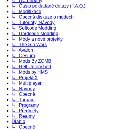
↳ HC příběhy
↳ Často pokládané dotazy (F.A.Q.)
↳ Modifikace
↳ Obecná diskuze o módech
↳ Tutoriály, Návody
↳ Softcode Modding
↳ Hardcode Modding
↳ Módy a nové projekty
↳ The Sin Wars
↳ Avalon
↳ Cesium
↳ Mods By ZOMB
↳ Hell Unleashed
↳ Mods by HMS
↳ Projekt X
↳ Multiplayer
↳ Návody
↳ Obecně
↳ Turnaje
↳ Programy
↳ Předměty
↳ Realmy
Diablo
↳ Obecně