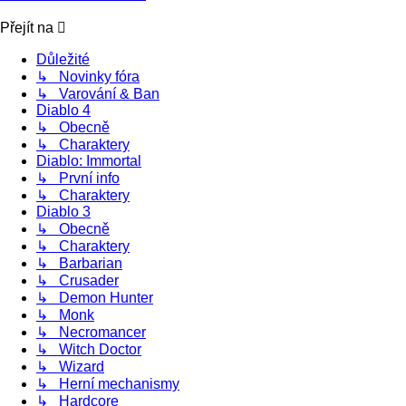
Přejít na
Důležité
↳ Novinky fóra
↳ Varování & Ban
Diablo 4
↳ Obecně
↳ Charaktery
Diablo: Immortal
↳ První info
↳ Charaktery
Diablo 3
↳ Obecně
↳ Charaktery
↳ Barbarian
↳ Crusader
↳ Demon Hunter
↳ Monk
↳ Necromancer
↳ Witch Doctor
↳ Wizard
↳ Herní mechanismy
↳ Hardcore