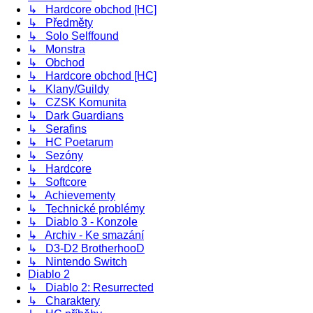
↳ Hardcore obchod [HC]
↳ Předměty
↳ Solo Selffound
↳ Monstra
↳ Obchod
↳ Hardcore obchod [HC]
↳ Klany/Guildy
↳ CZSK Komunita
↳ Dark Guardians
↳ Serafins
↳ HC Poetarum
↳ Sezóny
↳ Hardcore
↳ Softcore
↳ Achievementy
↳ Technické problémy
↳ Diablo 3 - Konzole
↳ Archiv - Ke smazání
↳ D3-D2 BrotherhooD
↳ Nintendo Switch
Diablo 2
↳ Diablo 2: Resurrected
↳ Charaktery