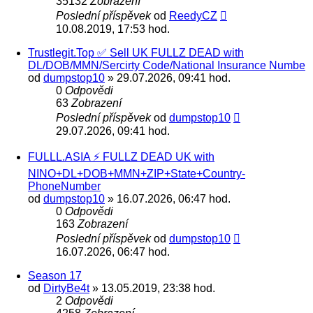
35132
Zobrazení
Poslední příspěvek
od
ReedyCZ
10.08.2019, 17:53 hod.
Trustlegit.Top ✅ Sell UK FULLZ DEAD with
DL/DOB/MMN/Sercirty Code/National Insurance Numbe
od
dumpstop10
» 29.07.2026, 09:41 hod.
0
Odpovědi
63
Zobrazení
Poslední příspěvek
od
dumpstop10
29.07.2026, 09:41 hod.
FULLL.ASIA ⚡ FULLZ DEAD UK with
NINO+DL+DOB+MMN+ZIP+State+Country-
PhoneNumber
od
dumpstop10
» 16.07.2026, 06:47 hod.
0
Odpovědi
163
Zobrazení
Poslední příspěvek
od
dumpstop10
16.07.2026, 06:47 hod.
Season 17
od
DirtyBe4t
» 13.05.2019, 23:38 hod.
2
Odpovědi