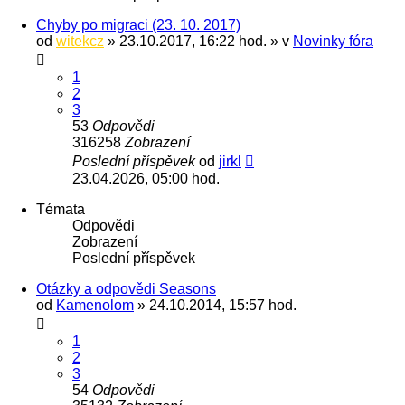
Chyby po migraci (23. 10. 2017)
od
witekcz
» 23.10.2017, 16:22 hod. » v
Novinky fóra
1
2
3
53
Odpovědi
316258
Zobrazení
Poslední příspěvek
od
jirkl
23.04.2026, 05:00 hod.
Témata
Odpovědi
Zobrazení
Poslední příspěvek
Otázky a odpovědi Seasons
od
Kamenolom
» 24.10.2014, 15:57 hod.
1
2
3
54
Odpovědi