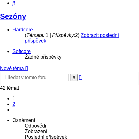
Hledat
Sezóny
Hardcore
(
Témata:
1 |
Příspěvky:
2)
Zobrazit poslední
příspěvek
Softcore
Žádné příspěvky
Nové téma
Pokročilé
Hledat
hledání
42 témat
1
2
Další
Oznámení
Odpovědi
Zobrazení
Poslední příspěvek