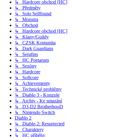
↳ Hardcore obchod [HC]
↳ Předměty
↳ Solo Selffound
↳ Monstra
↳ Obchod
↳ Hardcore obchod [HC]
↳ Klany/Guildy
↳ CZSK Komunita
↳ Dark Guardians
↳ Serafins
↳ HC Poetarum
↳ Sezóny
↳ Hardcore
↳ Softcore
↳ Achievementy
↳ Technické problémy
↳ Diablo 3 - Konzole
↳ Archiv - Ke smazání
↳ D3-D2 BrotherhooD
↳ Nintendo Switch
Diablo 2
↳ Diablo 2: Resurrected
↳ Charaktery
↳ HC příběhy