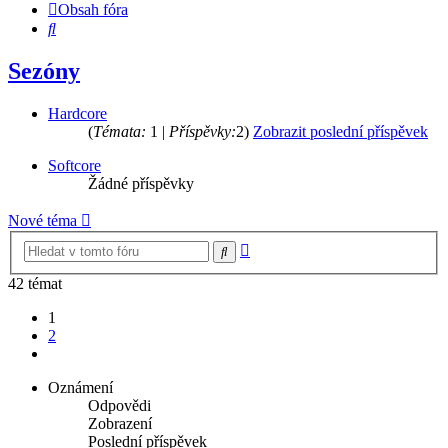
Obsah fóra
Hledat
Sezóny
Hardcore
(
Témata:
1 |
Příspěvky:
2)
Zobrazit poslední příspěvek
Softcore
Žádné příspěvky
Nové téma
Pokročilé
Hledat
hledání
42 témat
1
2
Další
Oznámení
Odpovědi
Zobrazení
Poslední příspěvek