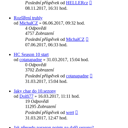
Poslední příspěvek
od
HELLERcz
08.11.2017, 16:31 hod.
Rozšíření truhly
od
MichalCZ
» 06.06.2017, 09:32 hod.
4
Odpovědi
4757
Zobrazení
Poslední příspěvek
od
MichalCZ
07.06.2017, 06:33 hod.
HC Season 10 start
od
cotanapadne
» 31.03.2017, 15:04 hod.
0
Odpovědi
3702
Zobrazení
Poslední příspěvek
od
cotanapadne
31.03.2017, 15:04 hod.
Jaky char do 10.sezony
od
Dolfi77
» 16.03.2017, 11:11 hod.
19
Odpovědi
11295
Zobrazení
Poslední příspěvek
od
wert
31.03.2017, 12:47 hod.
Jak převedu paragon points na dalši sezonu?