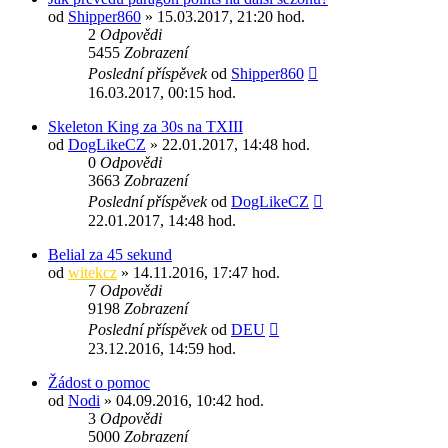
od
Shipper860
» 15.03.2017, 21:20 hod.
2
Odpovědi
5455
Zobrazení
Poslední příspěvek
od
Shipper860
16.03.2017, 00:15 hod.
Skeleton King za 30s na TXIII
od
DogLikeCZ
» 22.01.2017, 14:48 hod.
0
Odpovědi
3663
Zobrazení
Poslední příspěvek
od
DogLikeCZ
22.01.2017, 14:48 hod.
Belial za 45 sekund
od
witekcz
» 14.11.2016, 17:47 hod.
7
Odpovědi
9198
Zobrazení
Poslední příspěvek
od
DEU
23.12.2016, 14:59 hod.
Žádost o pomoc
od
Nodi
» 04.09.2016, 10:42 hod.
3
Odpovědi
5000
Zobrazení