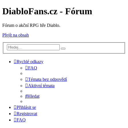
DiabloFans.cz - Fórum
Fórum o akční RPG hře Diablo.
Přejít na obsah
Rychlé odkazy
FAQ
Témata bez odpovědí
Aktivní témata
Hledat
Přihlásit se
Registrovat
FAQ