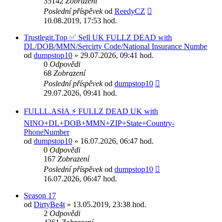
35142
Zobrazení
Poslední příspěvek
od
ReedyCZ
10.08.2019, 17:53 hod.
Trustlegit.Top ✅ Sell UK FULLZ DEAD with
DL/DOB/MMN/Sercirty Code/National Insurance Numbe
od
dumpstop10
» 29.07.2026, 09:41 hod.
0
Odpovědi
68
Zobrazení
Poslední příspěvek
od
dumpstop10
29.07.2026, 09:41 hod.
FULLL.ASIA ⚡ FULLZ DEAD UK with
NINO+DL+DOB+MMN+ZIP+State+Country-
PhoneNumber
od
dumpstop10
» 16.07.2026, 06:47 hod.
0
Odpovědi
167
Zobrazení
Poslední příspěvek
od
dumpstop10
16.07.2026, 06:47 hod.
Season 17
od
DirtyBe4t
» 13.05.2019, 23:38 hod.
2
Odpovědi