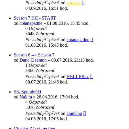
Poslední příspěvek
od
witekcz
04.09.2016, 16:51 hod.
Season 7 HC - START
od
cotanapadne
» 01.08.2016, 15:45 hod.
0
Odpovědi
3648
Zobrazení
Poslední příspěvek
od
cotanapadne
01.08.2016, 15:45 hod.
Season 6 --> Season 7
od
Dark_Deamon
» 08.07.2016, 21:13 hod.
1
Odpovědi
3466
Zobrazení
Poslední příspěvek
od
HELLERcz
08.07.2016, 21:46 hod.
S6- Spoluhráči
od
Naliim
» 26.04.2016, 17:04 hod.
4
Odpovědi
5076
Zobrazení
Poslední příspěvek
od
GanCop
04.05.2016, 17:05 hod.
Chapter IV set me free