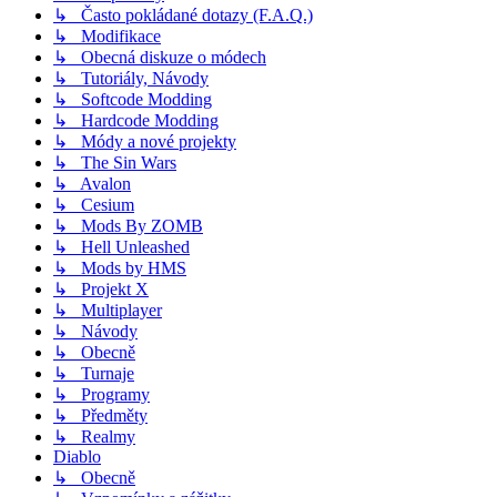
↳ Často pokládané dotazy (F.A.Q.)
↳ Modifikace
↳ Obecná diskuze o módech
↳ Tutoriály, Návody
↳ Softcode Modding
↳ Hardcode Modding
↳ Módy a nové projekty
↳ The Sin Wars
↳ Avalon
↳ Cesium
↳ Mods By ZOMB
↳ Hell Unleashed
↳ Mods by HMS
↳ Projekt X
↳ Multiplayer
↳ Návody
↳ Obecně
↳ Turnaje
↳ Programy
↳ Předměty
↳ Realmy
Diablo
↳ Obecně