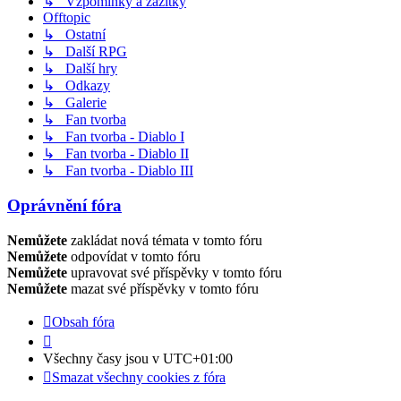
↳ Vzpomínky a zážitky
Offtopic
↳ Ostatní
↳ Další RPG
↳ Další hry
↳ Odkazy
↳ Galerie
↳ Fan tvorba
↳ Fan tvorba - Diablo I
↳ Fan tvorba - Diablo II
↳ Fan tvorba - Diablo III
Oprávnění fóra
Nemůžete
zakládat nová témata v tomto fóru
Nemůžete
odpovídat v tomto fóru
Nemůžete
upravovat své příspěvky v tomto fóru
Nemůžete
mazat své příspěvky v tomto fóru
Obsah fóra
Všechny časy jsou v
UTC+01:00
Smazat všechny cookies z fóra