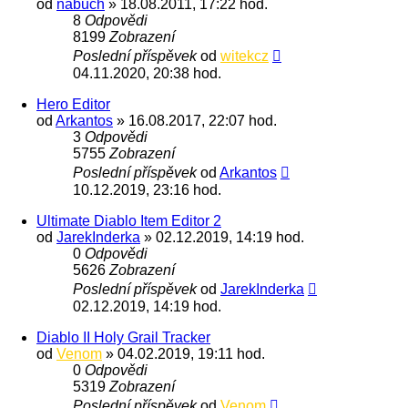
od
nabuch
» 18.08.2011, 17:22 hod.
8
Odpovědi
8199
Zobrazení
Poslední příspěvek
od
witekcz
04.11.2020, 20:38 hod.
Hero Editor
od
Arkantos
» 16.08.2017, 22:07 hod.
3
Odpovědi
5755
Zobrazení
Poslední příspěvek
od
Arkantos
10.12.2019, 23:16 hod.
Ultimate Diablo Item Editor 2
od
JarekInderka
» 02.12.2019, 14:19 hod.
0
Odpovědi
5626
Zobrazení
Poslední příspěvek
od
JarekInderka
02.12.2019, 14:19 hod.
Diablo II Holy Grail Tracker
od
Venom
» 04.02.2019, 19:11 hod.
0
Odpovědi
5319
Zobrazení
Poslední příspěvek
od
Venom