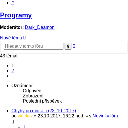
Hledat
Programy
Moderátor:
Dark_Deamon
Nové téma
Pokročilé
Hledat
hledání
43 témat
1
2
Další
Oznámení
Odpovědi
Zobrazení
Poslední příspěvek
Chyby po migraci (23. 10. 2017)
od
witekcz
» 23.10.2017, 16:22 hod. » v
Novinky fóra
1