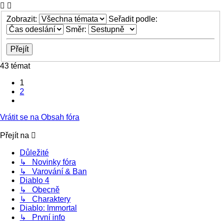
Zobrazit:
Seřadit podle:
Směr:
43 témat
1
2
Další
Vrátit se na Obsah fóra
Přejít na
Důležité
↳ Novinky fóra
↳ Varování & Ban
Diablo 4
↳ Obecně
↳ Charaktery
Diablo: Immortal
↳ První info