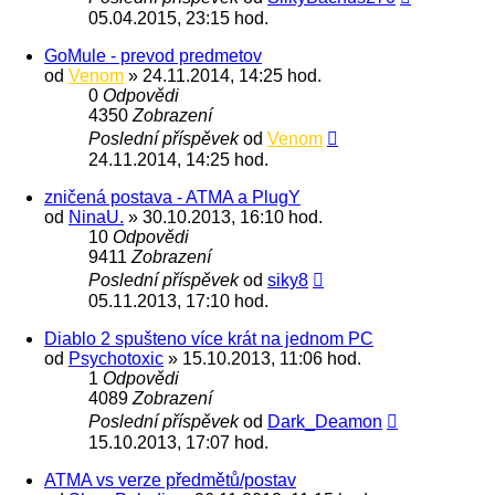
05.04.2015, 23:15 hod.
GoMule - prevod predmetov
od
Venom
» 24.11.2014, 14:25 hod.
0
Odpovědi
4350
Zobrazení
Poslední příspěvek
od
Venom
24.11.2014, 14:25 hod.
zničená postava - ATMA a PlugY
od
NinaU.
» 30.10.2013, 16:10 hod.
10
Odpovědi
9411
Zobrazení
Poslední příspěvek
od
siky8
05.11.2013, 17:10 hod.
Diablo 2 spušteno více krát na jednom PC
od
Psychotoxic
» 15.10.2013, 11:06 hod.
1
Odpovědi
4089
Zobrazení
Poslední příspěvek
od
Dark_Deamon
15.10.2013, 17:07 hod.
ATMA vs verze předmětů/postav