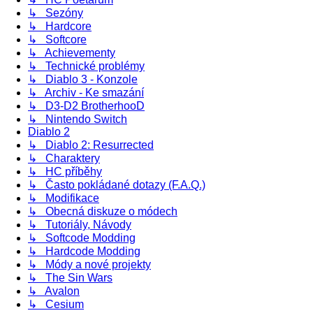
↳ Sezóny
↳ Hardcore
↳ Softcore
↳ Achievementy
↳ Technické problémy
↳ Diablo 3 - Konzole
↳ Archiv - Ke smazání
↳ D3-D2 BrotherhooD
↳ Nintendo Switch
Diablo 2
↳ Diablo 2: Resurrected
↳ Charaktery
↳ HC příběhy
↳ Často pokládané dotazy (F.A.Q.)
↳ Modifikace
↳ Obecná diskuze o módech
↳ Tutoriály, Návody
↳ Softcode Modding
↳ Hardcode Modding
↳ Módy a nové projekty
↳ The Sin Wars
↳ Avalon
↳ Cesium