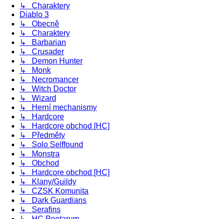
↳ Charaktery
Diablo 3
↳ Obecně
↳ Charaktery
↳ Barbarian
↳ Crusader
↳ Demon Hunter
↳ Monk
↳ Necromancer
↳ Witch Doctor
↳ Wizard
↳ Herní mechanismy
↳ Hardcore
↳ Hardcore obchod [HC]
↳ Předměty
↳ Solo Selffound
↳ Monstra
↳ Obchod
↳ Hardcore obchod [HC]
↳ Klany/Guildy
↳ CZSK Komunita
↳ Dark Guardians
↳ Serafins
↳ HC Poetarum