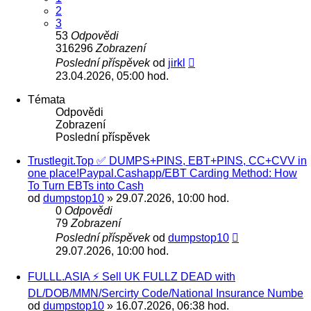
2
3
53
Odpovědi
316296
Zobrazení
Poslední příspěvek
od
jirkl
23.04.2026, 05:00 hod.
Témata
Odpovědi
Zobrazení
Poslední příspěvek
Trustlegit.Top ✅ DUMPS+PINS, EBT+PINS, CC+CVV in
one place!Paypal.Cashapp/EBT Carding Method: How
To Turn EBTs into Cash
od
dumpstop10
» 29.07.2026, 10:00 hod.
0
Odpovědi
79
Zobrazení
Poslední příspěvek
od
dumpstop10
29.07.2026, 10:00 hod.
FULLL.ASIA ⚡ Sell UK FULLZ DEAD with
DL/DOB/MMN/Sercirty Code/National Insurance Numbe
od
dumpstop10
» 16.07.2026, 06:38 hod.