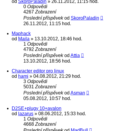
od
SkoroPaladin
» 26.11.2012, 11:15 hod.
0
Odpovědi
4267
Zobrazení
Poslední příspěvek
od
SkoroPaladin
26.11.2012, 11:15 hod.
Maphack
od
Maila
» 13.10.2012, 18:46 hod.
1
Odpovědi
4792
Zobrazení
Poslední příspěvek
od
Attia
13.10.2012, 18:56 hod.
Character editor pro linux
od
hami
» 04.08.2012, 21:29 hod.
3
Odpovědi
5031
Zobrazení
Poslední příspěvek
od
Asman
05.08.2012, 10:57 hod.
D2SE+plugy 10+avalon
od
lazarus
» 08.06.2012, 15:33 hod.
1
Odpovědi
4668
Zobrazení
Poslední příspěvek
od
MadBull