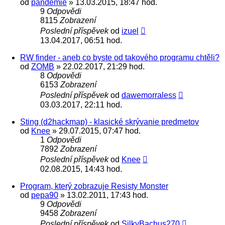
od
pandemie
» 13.03.2015, 18:47 hod.
9
Odpovědi
8115
Zobrazení
Poslední příspěvek
od
izuel
13.04.2017, 06:51 hod.
RW finder - aneb co byste od takového programu chtěli?
od
ZOMB
» 22.02.2017, 21:29 hod.
8
Odpovědi
6153
Zobrazení
Poslední příspěvek
od
dawemorraless
03.03.2017, 22:11 hod.
Sting (d2hackmap) - klasické skrývanie predmetov
od
Knee
» 29.07.2015, 07:47 hod.
1
Odpovědi
7892
Zobrazení
Poslední příspěvek
od
Knee
02.08.2015, 14:43 hod.
Program, který zobrazuje Resisty Monster
od
pepa90
» 13.02.2011, 17:43 hod.
9
Odpovědi
9458
Zobrazení
Poslední příspěvek
od
SilkyBachus270