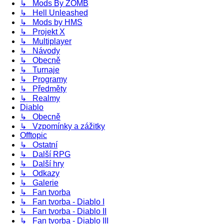
↳ Mods By ZOMB
↳ Hell Unleashed
↳ Mods by HMS
↳ Projekt X
↳ Multiplayer
↳ Návody
↳ Obecně
↳ Turnaje
↳ Programy
↳ Předměty
↳ Realmy
Diablo
↳ Obecně
↳ Vzpomínky a zážitky
Offtopic
↳ Ostatní
↳ Další RPG
↳ Další hry
↳ Odkazy
↳ Galerie
↳ Fan tvorba
↳ Fan tvorba - Diablo I
↳ Fan tvorba - Diablo II
↳ Fan tvorba - Diablo III