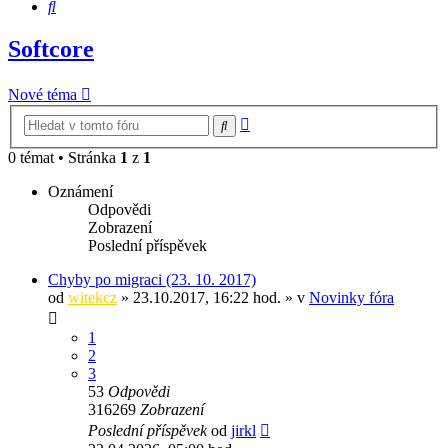
Hledat
Softcore
Nové téma
Pokročilé
Hledat
hledání
0 témat • Stránka
1
z
1
Oznámení
Odpovědi
Zobrazení
Poslední příspěvek
Chyby po migraci (23. 10. 2017)
od
witekcz
» 23.10.2017, 16:22 hod. » v
Novinky fóra
1
2
3
53
Odpovědi
316269
Zobrazení
Poslední příspěvek
od
jirkl