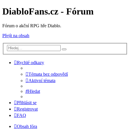
DiabloFans.cz - Fórum
Fórum o akční RPG hře Diablo.
Přejít na obsah
Rychlé odkazy
Témata bez odpovědí
Aktivní témata
Hledat
Přihlásit se
Registrovat
FAQ
Obsah fóra