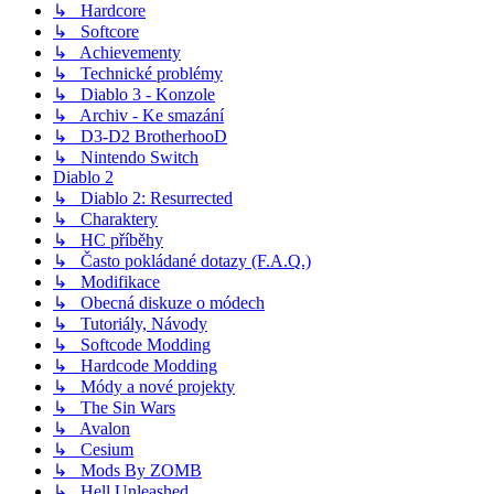
↳ Hardcore
↳ Softcore
↳ Achievementy
↳ Technické problémy
↳ Diablo 3 - Konzole
↳ Archiv - Ke smazání
↳ D3-D2 BrotherhooD
↳ Nintendo Switch
Diablo 2
↳ Diablo 2: Resurrected
↳ Charaktery
↳ HC příběhy
↳ Často pokládané dotazy (F.A.Q.)
↳ Modifikace
↳ Obecná diskuze o módech
↳ Tutoriály, Návody
↳ Softcode Modding
↳ Hardcode Modding
↳ Módy a nové projekty
↳ The Sin Wars
↳ Avalon
↳ Cesium
↳ Mods By ZOMB
↳ Hell Unleashed