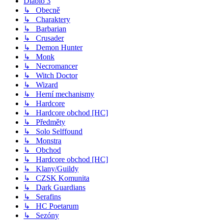
Diablo 3
↳ Obecně
↳ Charaktery
↳ Barbarian
↳ Crusader
↳ Demon Hunter
↳ Monk
↳ Necromancer
↳ Witch Doctor
↳ Wizard
↳ Herní mechanismy
↳ Hardcore
↳ Hardcore obchod [HC]
↳ Předměty
↳ Solo Selffound
↳ Monstra
↳ Obchod
↳ Hardcore obchod [HC]
↳ Klany/Guildy
↳ CZSK Komunita
↳ Dark Guardians
↳ Serafins
↳ HC Poetarum
↳ Sezóny