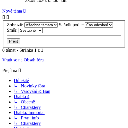
23.04.2026, 05:00 hod.
Nové téma
Zobrazit:
Seřadit podle:
Směr:
0 témat • Stránka
1
z
1
Vrátit se na Obsah fóra
Přejít na
Důležité
↳ Novinky fóra
↳ Varování & Ban
Diablo 4
↳ Obecně
↳ Charaktery
Diablo: Immortal
↳ První info
↳ Charaktery