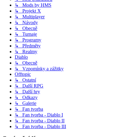
↳ Mods by HMS
↳ Projekt X
↳ Multiplayer
↳ Návody
↳ Obecně
↳ Turnaje
↳ Programy
↳ Předměty
↳ Realmy
Diablo
↳ Obecně
↳ Vzpomínky a zážitky
Offtopic
↳ Ostatní
↳ Další RPG
↳ Další hry
↳ Odkazy
↳ Galerie
↳ Fan tvorba
↳ Fan tvorba - Diablo I
↳ Fan tvorba - Diablo II
↳ Fan tvorba - Diablo III