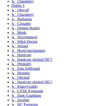
↳ Charaktery
Diablo 3
↳ Obecně
↳ Charaktery
↳ Barbarian
↳ Crusader
↳ Demon Hunter
↳ Monk
↳ Necromancer
↳ Witch Doctor
↳ Wizard
↳ Herní mechanismy
↳ Hardcore
↳ Hardcore obchod [HC]
↳ Předměty
↳ Solo Selffound
↳ Monstra
↳ Obchod
↳ Hardcore obchod [HC]
↳ Klany/Guildy
↳ CZSK Komunita
↳ Dark Guardians
↳ Serafins
↳ HC Poetarum