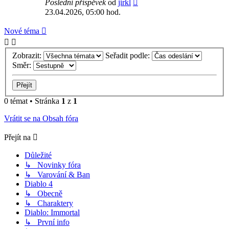
Poslední příspěvek
od
jirkl
23.04.2026, 05:00 hod.
Nové téma
Zobrazit:
Seřadit podle:
Směr:
0 témat • Stránka
1
z
1
Vrátit se na Obsah fóra
Přejít na
Důležité
↳ Novinky fóra
↳ Varování & Ban
Diablo 4
↳ Obecně
↳ Charaktery
Diablo: Immortal
↳ První info