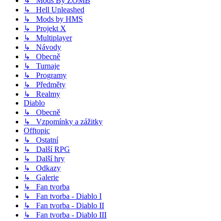
↳ Mods By ZOMB
↳ Hell Unleashed
↳ Mods by HMS
↳ Projekt X
↳ Multiplayer
↳ Návody
↳ Obecně
↳ Turnaje
↳ Programy
↳ Předměty
↳ Realmy
Diablo
↳ Obecně
↳ Vzpomínky a zážitky
Offtopic
↳ Ostatní
↳ Další RPG
↳ Další hry
↳ Odkazy
↳ Galerie
↳ Fan tvorba
↳ Fan tvorba - Diablo I
↳ Fan tvorba - Diablo II
↳ Fan tvorba - Diablo III