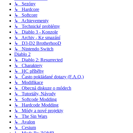
↳ Sezóny
↳ Hardcore
↳ Softcore
↳ Achievementy
↳ Technické problémy
↳ Diablo 3 - Konzole
↳ Archiv - Ke smazání
↳ D3-D2 BrotherhooD
↳ Nintendo Switch
Diablo 2
↳ Diablo 2: Resurrected
↳ Charaktery
↳ HC příběhy
↳ Často pokládané dotazy (F.A.Q.)
↳ Modifikace
↳ Obecná diskuze o módech
↳ Tutoriály, Návody
↳ Softcode Modding
↳ Hardcode Modding
↳ Módy a nové projekty
↳ The Sin Wars
↳ Avalon
↳ Cesium