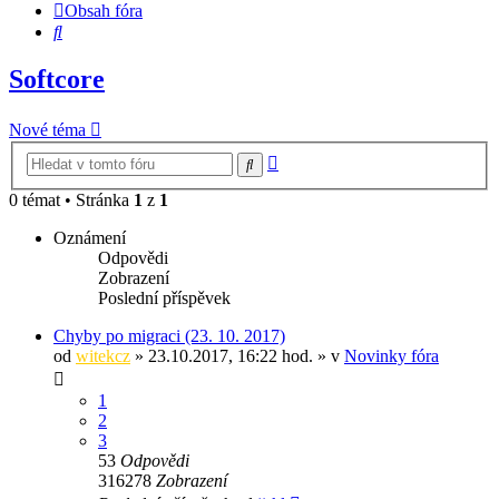
Obsah fóra
Hledat
Softcore
Nové téma
Pokročilé
Hledat
hledání
0 témat • Stránka
1
z
1
Oznámení
Odpovědi
Zobrazení
Poslední příspěvek
Chyby po migraci (23. 10. 2017)
od
witekcz
» 23.10.2017, 16:22 hod. » v
Novinky fóra
1
2
3
53
Odpovědi
316278
Zobrazení