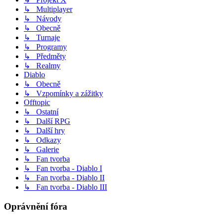
↳ Multiplayer
↳ Návody
↳ Obecně
↳ Turnaje
↳ Programy
↳ Předměty
↳ Realmy
Diablo
↳ Obecně
↳ Vzpomínky a zážitky
Offtopic
↳ Ostatní
↳ Další RPG
↳ Další hry
↳ Odkazy
↳ Galerie
↳ Fan tvorba
↳ Fan tvorba - Diablo I
↳ Fan tvorba - Diablo II
↳ Fan tvorba - Diablo III
Oprávnění fóra