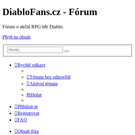
DiabloFans.cz - Fórum
Fórum o akční RPG hře Diablo.
Přejít na obsah
Rychlé odkazy
Témata bez odpovědí
Aktivní témata
Hledat
Přihlásit se
Registrovat
FAQ
Obsah fóra