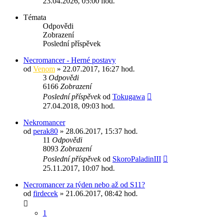
23.04.2026, 05:00 hod.
Témata
Odpovědi
Zobrazení
Poslední příspěvek
Necromancer - Herné postavy
od
Venom
» 22.07.2017, 16:27 hod.
3
Odpovědi
6166
Zobrazení
Poslední příspěvek
od
Tokugawa
27.04.2018, 09:03 hod.
Nekromancer
od
perak80
» 28.06.2017, 15:37 hod.
11
Odpovědi
8093
Zobrazení
Poslední příspěvek
od
SkoroPaladinIII
25.11.2017, 10:07 hod.
Necromancer za týden nebo až od S11?
od
firdecek
» 21.06.2017, 08:42 hod.
1