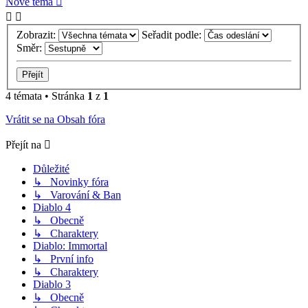
Nové téma
Zobrazit:
Seřadit podle:
Směr:
4 témata • Stránka
1
z
1
Vrátit se na Obsah fóra
Přejít na
Důležité
↳ Novinky fóra
↳ Varování & Ban
Diablo 4
↳ Obecně
↳ Charaktery
Diablo: Immortal
↳ První info
↳ Charaktery
Diablo 3
↳ Obecně