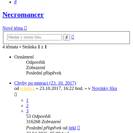
Hledat
Necromancer
Nové téma
Pokročilé
Hledat
hledání
4 témata • Stránka
1
z
1
Oznámení
Odpovědi
Zobrazení
Poslední příspěvek
Chyby po migraci (23. 10. 2017)
od
witekcz
» 23.10.2017, 16:22 hod. » v
Novinky fóra
1
2
3
53
Odpovědi
316268
Zobrazení
Poslední příspěvek
od
jirkl