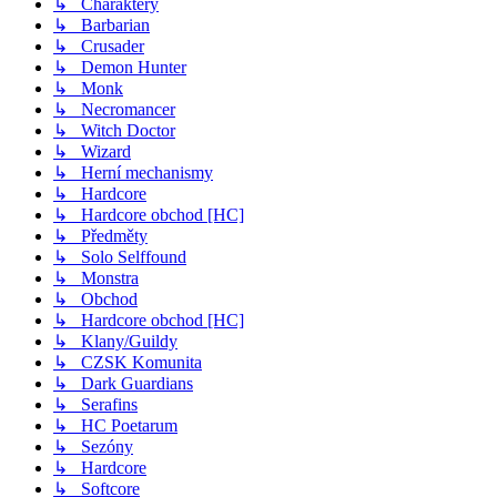
↳ Charaktery
↳ Barbarian
↳ Crusader
↳ Demon Hunter
↳ Monk
↳ Necromancer
↳ Witch Doctor
↳ Wizard
↳ Herní mechanismy
↳ Hardcore
↳ Hardcore obchod [HC]
↳ Předměty
↳ Solo Selffound
↳ Monstra
↳ Obchod
↳ Hardcore obchod [HC]
↳ Klany/Guildy
↳ CZSK Komunita
↳ Dark Guardians
↳ Serafins
↳ HC Poetarum
↳ Sezóny
↳ Hardcore
↳ Softcore