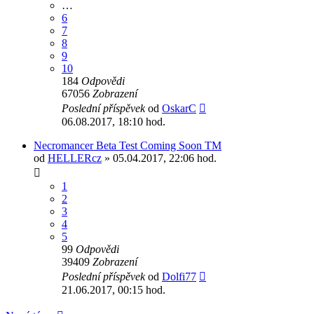
…
6
7
8
9
10
184
Odpovědi
67056
Zobrazení
Poslední příspěvek
od
OskarC
06.08.2017, 18:10 hod.
Necromancer Beta Test Coming Soon TM
od
HELLERcz
» 05.04.2017, 22:06 hod.
1
2
3
4
5
99
Odpovědi
39409
Zobrazení
Poslední příspěvek
od
Dolfi77
21.06.2017, 00:15 hod.