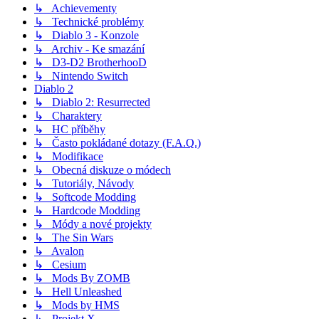
↳ Achievementy
↳ Technické problémy
↳ Diablo 3 - Konzole
↳ Archiv - Ke smazání
↳ D3-D2 BrotherhooD
↳ Nintendo Switch
Diablo 2
↳ Diablo 2: Resurrected
↳ Charaktery
↳ HC příběhy
↳ Často pokládané dotazy (F.A.Q.)
↳ Modifikace
↳ Obecná diskuze o módech
↳ Tutoriály, Návody
↳ Softcode Modding
↳ Hardcode Modding
↳ Módy a nové projekty
↳ The Sin Wars
↳ Avalon
↳ Cesium
↳ Mods By ZOMB
↳ Hell Unleashed
↳ Mods by HMS
↳ Projekt X