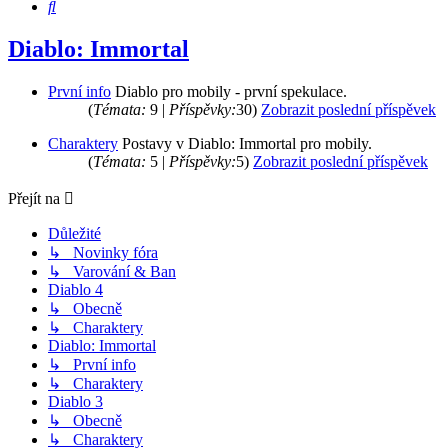
Hledat
Diablo: Immortal
První info
Diablo pro mobily - první spekulace.
(
Témata:
9 |
Příspěvky:
30)
Zobrazit poslední příspěvek
Charaktery
Postavy v Diablo: Immortal pro mobily.
(
Témata:
5 |
Příspěvky:
5)
Zobrazit poslední příspěvek
Přejít na
Důležité
↳ Novinky fóra
↳ Varování & Ban
Diablo 4
↳ Obecně
↳ Charaktery
Diablo: Immortal
↳ První info
↳ Charaktery
Diablo 3
↳ Obecně
↳ Charaktery