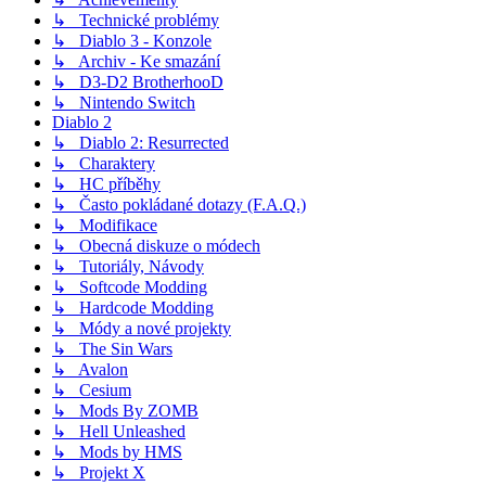
↳ Technické problémy
↳ Diablo 3 - Konzole
↳ Archiv - Ke smazání
↳ D3-D2 BrotherhooD
↳ Nintendo Switch
Diablo 2
↳ Diablo 2: Resurrected
↳ Charaktery
↳ HC příběhy
↳ Často pokládané dotazy (F.A.Q.)
↳ Modifikace
↳ Obecná diskuze o módech
↳ Tutoriály, Návody
↳ Softcode Modding
↳ Hardcode Modding
↳ Módy a nové projekty
↳ The Sin Wars
↳ Avalon
↳ Cesium
↳ Mods By ZOMB
↳ Hell Unleashed
↳ Mods by HMS
↳ Projekt X