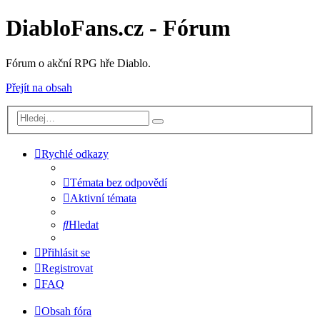
DiabloFans.cz - Fórum
Fórum o akční RPG hře Diablo.
Přejít na obsah
Rychlé odkazy
Témata bez odpovědí
Aktivní témata
Hledat
Přihlásit se
Registrovat
FAQ
Obsah fóra