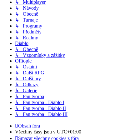
↳ Multiplayer
↳ Návody
↳ Obecně
↳ Turnaje
↳ Programy
↳ Předměty
↳ Realmy
Diablo
↳ Obecně
↳ Vzpomínky a zážitky
Offtopic
↳ Ostatní
↳ Další RPG
↳ Další hry
↳ Odkazy
↳ Galerie
↳ Fan tvorba
↳ Fan tvorba - Diablo I
↳ Fan tvorba - Diablo II
↳ Fan tvorba - Diablo III
Obsah fóra
Všechny časy jsou v
UTC+01:00
Smazat všechny cookies z fóra