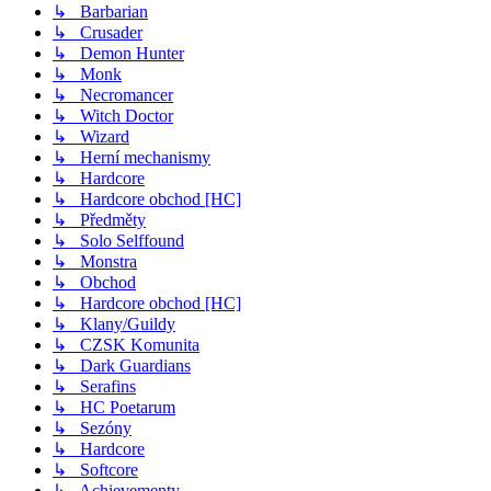
↳ Barbarian
↳ Crusader
↳ Demon Hunter
↳ Monk
↳ Necromancer
↳ Witch Doctor
↳ Wizard
↳ Herní mechanismy
↳ Hardcore
↳ Hardcore obchod [HC]
↳ Předměty
↳ Solo Selffound
↳ Monstra
↳ Obchod
↳ Hardcore obchod [HC]
↳ Klany/Guildy
↳ CZSK Komunita
↳ Dark Guardians
↳ Serafins
↳ HC Poetarum
↳ Sezóny
↳ Hardcore
↳ Softcore
↳ Achievementy