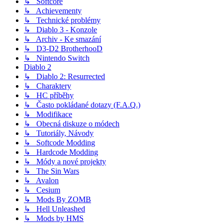
↳ Softcore
↳ Achievementy
↳ Technické problémy
↳ Diablo 3 - Konzole
↳ Archiv - Ke smazání
↳ D3-D2 BrotherhooD
↳ Nintendo Switch
Diablo 2
↳ Diablo 2: Resurrected
↳ Charaktery
↳ HC příběhy
↳ Často pokládané dotazy (F.A.Q.)
↳ Modifikace
↳ Obecná diskuze o módech
↳ Tutoriály, Návody
↳ Softcode Modding
↳ Hardcode Modding
↳ Módy a nové projekty
↳ The Sin Wars
↳ Avalon
↳ Cesium
↳ Mods By ZOMB
↳ Hell Unleashed
↳ Mods by HMS