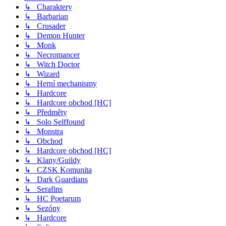
↳ Charaktery
↳ Barbarian
↳ Crusader
↳ Demon Hunter
↳ Monk
↳ Necromancer
↳ Witch Doctor
↳ Wizard
↳ Herní mechanismy
↳ Hardcore
↳ Hardcore obchod [HC]
↳ Předměty
↳ Solo Selffound
↳ Monstra
↳ Obchod
↳ Hardcore obchod [HC]
↳ Klany/Guildy
↳ CZSK Komunita
↳ Dark Guardians
↳ Serafins
↳ HC Poetarum
↳ Sezóny
↳ Hardcore