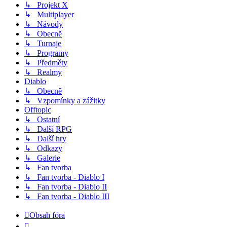
↳ Projekt X
↳ Multiplayer
↳ Návody
↳ Obecně
↳ Turnaje
↳ Programy
↳ Předměty
↳ Realmy
Diablo
↳ Obecně
↳ Vzpomínky a zážitky
Offtopic
↳ Ostatní
↳ Další RPG
↳ Další hry
↳ Odkazy
↳ Galerie
↳ Fan tvorba
↳ Fan tvorba - Diablo I
↳ Fan tvorba - Diablo II
↳ Fan tvorba - Diablo III
Obsah fóra