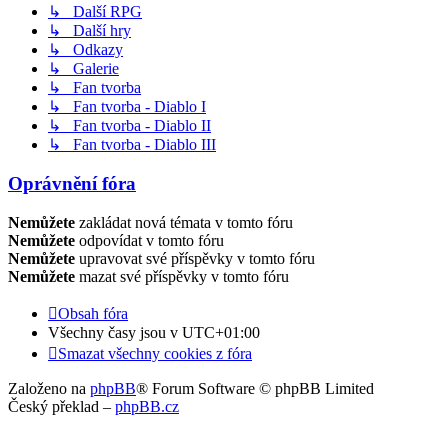
↳ Další RPG
↳ Další hry
↳ Odkazy
↳ Galerie
↳ Fan tvorba
↳ Fan tvorba - Diablo I
↳ Fan tvorba - Diablo II
↳ Fan tvorba - Diablo III
Oprávnění fóra
Nemůžete
zakládat nová témata v tomto fóru
Nemůžete
odpovídat v tomto fóru
Nemůžete
upravovat své příspěvky v tomto fóru
Nemůžete
mazat své příspěvky v tomto fóru
Obsah fóra
Všechny časy jsou v
UTC+01:00
Smazat všechny cookies z fóra
Založeno na
phpBB
® Forum Software © phpBB Limited
Český překlad –
phpBB.cz