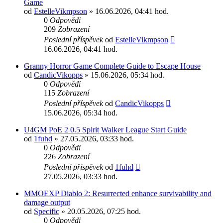
Game
od
EstelleVikmpson
» 16.06.2026, 04:41 hod.
0
Odpovědi
209
Zobrazení
Poslední příspěvek
od
EstelleVikmpson
16.06.2026, 04:41 hod.
Granny Horror Game Complete Guide to Escape House
od
CandicVikopps
» 15.06.2026, 05:34 hod.
0
Odpovědi
115
Zobrazení
Poslední příspěvek
od
CandicVikopps
15.06.2026, 05:34 hod.
U4GM PoE 2 0.5 Spirit Walker League Start Guide
od
1fuhd
» 27.05.2026, 03:33 hod.
0
Odpovědi
226
Zobrazení
Poslední příspěvek
od
1fuhd
27.05.2026, 03:33 hod.
MMOEXP Diablo 2: Resurrected enhance survivability and
damage output
od
Specific
» 20.05.2026, 07:25 hod.
0
Odpovědi