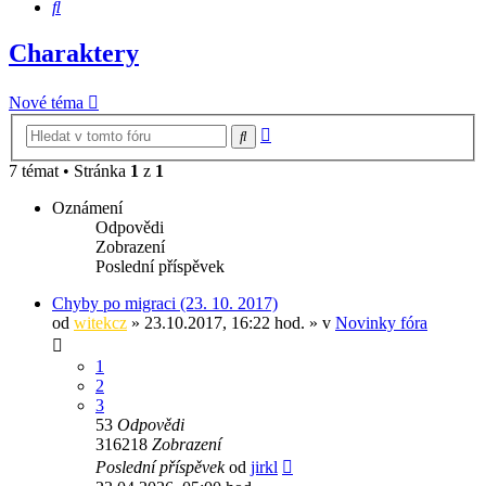
Hledat
Charaktery
Nové téma
Pokročilé
Hledat
hledání
7 témat • Stránka
1
z
1
Oznámení
Odpovědi
Zobrazení
Poslední příspěvek
Chyby po migraci (23. 10. 2017)
od
witekcz
» 23.10.2017, 16:22 hod. » v
Novinky fóra
1
2
3
53
Odpovědi
316218
Zobrazení
Poslední příspěvek
od
jirkl