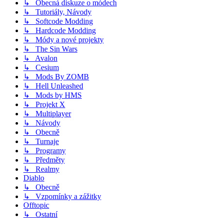
↳ Obecná diskuze o módech
↳ Tutoriály, Návody
↳ Softcode Modding
↳ Hardcode Modding
↳ Módy a nové projekty
↳ The Sin Wars
↳ Avalon
↳ Cesium
↳ Mods By ZOMB
↳ Hell Unleashed
↳ Mods by HMS
↳ Projekt X
↳ Multiplayer
↳ Návody
↳ Obecně
↳ Turnaje
↳ Programy
↳ Předměty
↳ Realmy
Diablo
↳ Obecně
↳ Vzpomínky a zážitky
Offtopic
↳ Ostatní