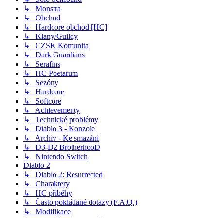
↳ Monstra
↳ Obchod
↳ Hardcore obchod [HC]
↳ Klany/Guildy
↳ CZSK Komunita
↳ Dark Guardians
↳ Serafins
↳ HC Poetarum
↳ Sezóny
↳ Hardcore
↳ Softcore
↳ Achievementy
↳ Technické problémy
↳ Diablo 3 - Konzole
↳ Archiv - Ke smazání
↳ D3-D2 BrotherhooD
↳ Nintendo Switch
Diablo 2
↳ Diablo 2: Resurrected
↳ Charaktery
↳ HC příběhy
↳ Často pokládané dotazy (F.A.Q.)
↳ Modifikace