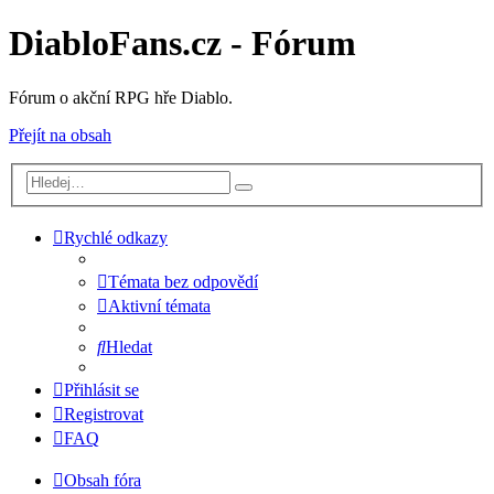
DiabloFans.cz - Fórum
Fórum o akční RPG hře Diablo.
Přejít na obsah
Rychlé odkazy
Témata bez odpovědí
Aktivní témata
Hledat
Přihlásit se
Registrovat
FAQ
Obsah fóra