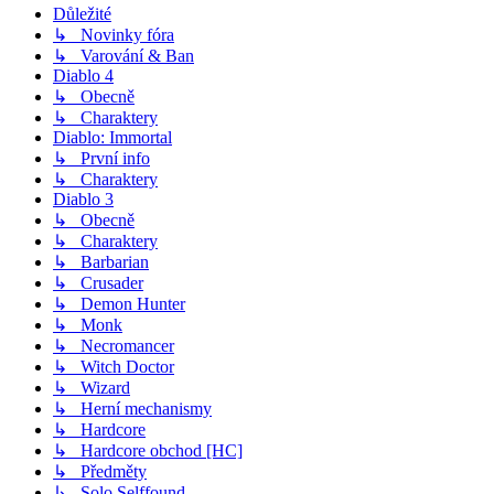
Důležité
↳ Novinky fóra
↳ Varování & Ban
Diablo 4
↳ Obecně
↳ Charaktery
Diablo: Immortal
↳ První info
↳ Charaktery
Diablo 3
↳ Obecně
↳ Charaktery
↳ Barbarian
↳ Crusader
↳ Demon Hunter
↳ Monk
↳ Necromancer
↳ Witch Doctor
↳ Wizard
↳ Herní mechanismy
↳ Hardcore
↳ Hardcore obchod [HC]
↳ Předměty
↳ Solo Selffound