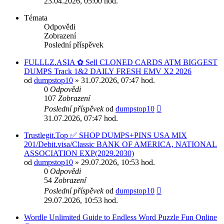
23.04.2026, 05:00 hod.
Témata
Odpovědi
Zobrazení
Poslední příspěvek
FULLLZ.ASIA ✿ Sell CLONED CARDS ATM BIGGEST
DUMPS Track 1&2 DAILY FRESH EMV X2 2026
od
dumpstop10
» 31.07.2026, 07:47 hod.
0
Odpovědi
107
Zobrazení
Poslední příspěvek
od
dumpstop10
31.07.2026, 07:47 hod.
Trustlegit.Top ✅ SHOP DUMPS+PINS USA MIX
201/Debit.visa/Classic BANK OF AMERICA, NATIONAL
ASSOCIATION EXP(2029.2030)
od
dumpstop10
» 29.07.2026, 10:53 hod.
0
Odpovědi
54
Zobrazení
Poslední příspěvek
od
dumpstop10
29.07.2026, 10:53 hod.
Wordle Unlimited Guide to Endless Word Puzzle Fun Online