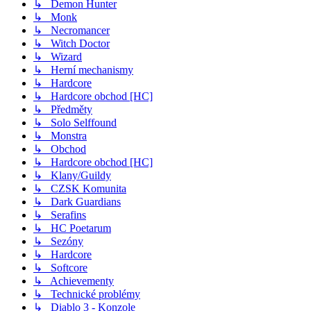
↳ Demon Hunter
↳ Monk
↳ Necromancer
↳ Witch Doctor
↳ Wizard
↳ Herní mechanismy
↳ Hardcore
↳ Hardcore obchod [HC]
↳ Předměty
↳ Solo Selffound
↳ Monstra
↳ Obchod
↳ Hardcore obchod [HC]
↳ Klany/Guildy
↳ CZSK Komunita
↳ Dark Guardians
↳ Serafins
↳ HC Poetarum
↳ Sezóny
↳ Hardcore
↳ Softcore
↳ Achievementy
↳ Technické problémy
↳ Diablo 3 - Konzole