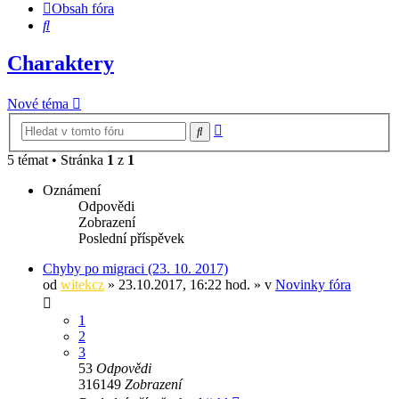
Obsah fóra
Hledat
Charaktery
Nové téma
Pokročilé
Hledat
hledání
5 témat • Stránka
1
z
1
Oznámení
Odpovědi
Zobrazení
Poslední příspěvek
Chyby po migraci (23. 10. 2017)
od
witekcz
» 23.10.2017, 16:22 hod. » v
Novinky fóra
1
2
3
53
Odpovědi
316149
Zobrazení