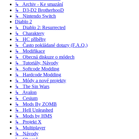
↳ Archiv - Ke smazání
↳ D3-D2 BrotherhooD
↳ Nintendo Switch
Diablo 2
↳ Diablo 2: Resurrected
↳ Charaktery
↳ HC příběhy
↳ Často pokládané dotazy (F.A.Q.)
↳ Modifikace
↳ Obecná diskuze o módech
↳ Tutoriály, Návody
↳ Softcode Modding
↳ Hardcode Modding
↳ Módy a nové projekty
↳ The Sin Wars
↳ Avalon
↳ Cesium
↳ Mods By ZOMB
↳ Hell Unleashed
↳ Mods by HMS
↳ Projekt X
↳ Multiplayer
↳ Návody