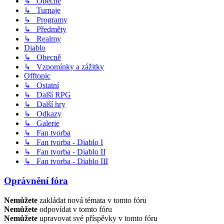
↳ Obecně
↳ Turnaje
↳ Programy
↳ Předměty
↳ Realmy
Diablo
↳ Obecně
↳ Vzpomínky a zážitky
Offtopic
↳ Ostatní
↳ Další RPG
↳ Další hry
↳ Odkazy
↳ Galerie
↳ Fan tvorba
↳ Fan tvorba - Diablo I
↳ Fan tvorba - Diablo II
↳ Fan tvorba - Diablo III
Oprávnění fóra
Nemůžete
zakládat nová témata v tomto fóru
Nemůžete
odpovídat v tomto fóru
Nemůžete
upravovat své příspěvky v tomto fóru