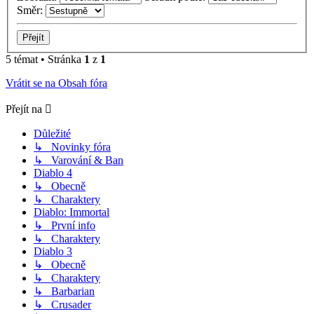
Směr:
5 témat • Stránka
1
z
1
Vrátit se na Obsah fóra
Přejít na
Důležité
↳ Novinky fóra
↳ Varování & Ban
Diablo 4
↳ Obecně
↳ Charaktery
Diablo: Immortal
↳ První info
↳ Charaktery
Diablo 3
↳ Obecně
↳ Charaktery
↳ Barbarian
↳ Crusader