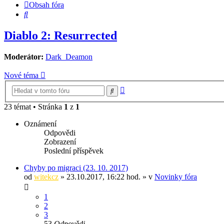
Obsah fóra
Hledat
Diablo 2: Resurrected
Moderátor:
Dark_Deamon
Nové téma
Pokročilé
Hledat
hledání
23 témat • Stránka
1
z
1
Oznámení
Odpovědi
Zobrazení
Poslední příspěvek
Chyby po migraci (23. 10. 2017)
od
witekcz
» 23.10.2017, 16:22 hod. » v
Novinky fóra
1
2
3
53
Odpovědi