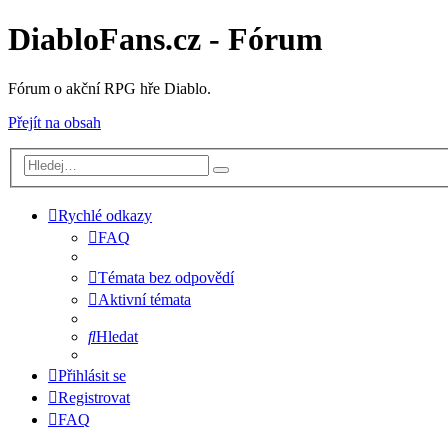
DiabloFans.cz - Fórum
Fórum o akční RPG hře Diablo.
Přejít na obsah
Rychlé odkazy
FAQ
Témata bez odpovědí
Aktivní témata
Hledat
Přihlásit se
Registrovat
FAQ