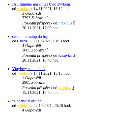
IAS funguje jinak, než bylo zvykem
od
witekcz
» 14.11.2021, 16:12 hod.
3
Odpovědi
3392
Zobrazení
Poslední příspěvek
od
Fraxinus
20.11.2021, 17:00 hod.
čekaní na vstup do hry
od
Chadzi
» 30.10.2021, 13:13 hod.
4
Odpovědi
3665
Zobrazení
Poslední příspěvek
od
Kisuvka
20.11.2021, 13:40 hod.
Vinylový soundtrack
od
witekcz
» 14.11.2021, 16:15 hod.
1
Odpovědi
2805
Zobrazení
Poslední příspěvek
od
witekcz
15.11.2021, 19:56 hod.
"Cheaty" v offline
od
witekcz
» 24.10.2021, 20:26 hod.
4
Odpovědi