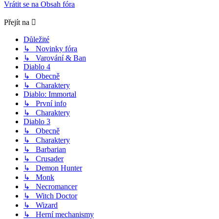
Vrátit se na Obsah fóra
Přejít na
Důležité
↳ Novinky fóra
↳ Varování & Ban
Diablo 4
↳ Obecně
↳ Charaktery
Diablo: Immortal
↳ První info
↳ Charaktery
Diablo 3
↳ Obecně
↳ Charaktery
↳ Barbarian
↳ Crusader
↳ Demon Hunter
↳ Monk
↳ Necromancer
↳ Witch Doctor
↳ Wizard
↳ Herní mechanismy