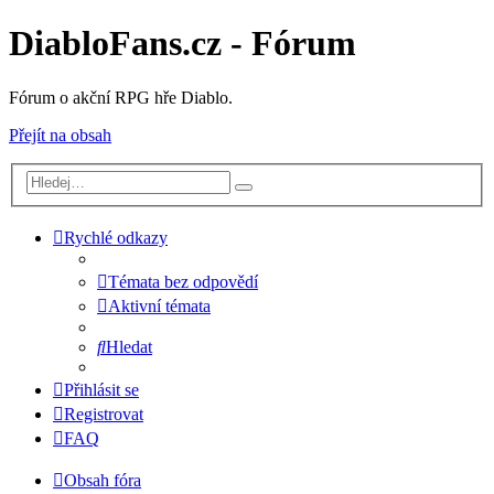
DiabloFans.cz - Fórum
Fórum o akční RPG hře Diablo.
Přejít na obsah
Rychlé odkazy
Témata bez odpovědí
Aktivní témata
Hledat
Přihlásit se
Registrovat
FAQ
Obsah fóra