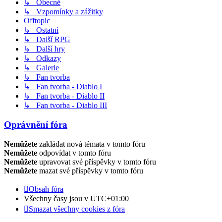
↳ Obecně
↳ Vzpomínky a zážitky
Offtopic
↳ Ostatní
↳ Další RPG
↳ Další hry
↳ Odkazy
↳ Galerie
↳ Fan tvorba
↳ Fan tvorba - Diablo I
↳ Fan tvorba - Diablo II
↳ Fan tvorba - Diablo III
Oprávnění fóra
Nemůžete
zakládat nová témata v tomto fóru
Nemůžete
odpovídat v tomto fóru
Nemůžete
upravovat své příspěvky v tomto fóru
Nemůžete
mazat své příspěvky v tomto fóru
Obsah fóra
Všechny časy jsou v
UTC+01:00
Smazat všechny cookies z fóra