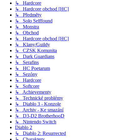
↳ Hardcore
↳ Hardcore obchod [HC]
↳ Předměty
↳ Solo Selffound
↳ Monstra
↳ Obchod
↳ Hardcore obchod [HC]
↳ Klany/Guildy
↳ CZSK Komunita
↳ Dark Guardians
↳ Serafins
↳ HC Poetarum
↳ Sezóny
↳ Hardcore
↳ Softcore
↳ Achievementy
↳ Technické problémy
↳ Diablo 3 - Konzole
↳ Archiv - Ke smazání
↳ D3-D2 BrotherhooD
↳ Nintendo Switch
Diablo 2
↳ Diablo 2: Resurrected
↳ Charaktery