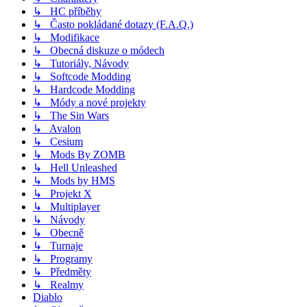
↳ HC příběhy
↳ Často pokládané dotazy (F.A.Q.)
↳ Modifikace
↳ Obecná diskuze o módech
↳ Tutoriály, Návody
↳ Softcode Modding
↳ Hardcode Modding
↳ Módy a nové projekty
↳ The Sin Wars
↳ Avalon
↳ Cesium
↳ Mods By ZOMB
↳ Hell Unleashed
↳ Mods by HMS
↳ Projekt X
↳ Multiplayer
↳ Návody
↳ Obecně
↳ Turnaje
↳ Programy
↳ Předměty
↳ Realmy
Diablo