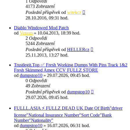
1
Odpovědi
4173
Zobrazení
Poslední příspěvek
od
witekcz
28.10.2016, 09:31 hod.
Diablo Windowed Mod Patch
od
Venom
» 10.04.2013, 18:39 hod.
2
Odpovědi
5244
Zobrazení
Poslední příspěvek
od
HELLERcz
25.11.2013, 13:27 hod.
Trustlegit.Top ✅ Fresh Working Dumps With Pins Track 1&2
Fresh Skimmed Amex CCV FULLZ STORE
od
dumpstop10
» 29.07.2026, 09:45 hod.
0
Odpovědi
49
Zobrazení
Poslední příspěvek
od
dumpstop10
29.07.2026, 09:45 hod.
FULLL.ASIA ⚡ FULLZ DEAD UK Date Of Birth"driver
license"National Insurance Number"Sort Code"Bank
Number"Nationality"
od
dumpstop10
» 16.07.2026, 06:31 hod.