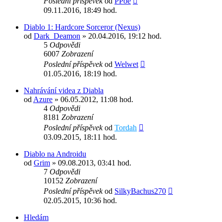
Poslední příspěvek
od
PPoe
09.11.2016, 18:49 hod.
Diablo 1: Hardcore Sorceror (Nexus)
od
Dark_Deamon
» 20.04.2016, 19:12 hod.
5
Odpovědi
6007
Zobrazení
Poslední příspěvek
od
Welwet
01.05.2016, 18:19 hod.
Nahrávání videa z Diabla
od
Azure
» 06.05.2012, 11:08 hod.
4
Odpovědi
8181
Zobrazení
Poslední příspěvek
od
Tordah
03.09.2015, 18:11 hod.
Diablo na Androidu
od
Grim
» 09.08.2013, 03:41 hod.
7
Odpovědi
10152
Zobrazení
Poslední příspěvek
od
SilkyBachus270
02.05.2015, 10:36 hod.
Hledám