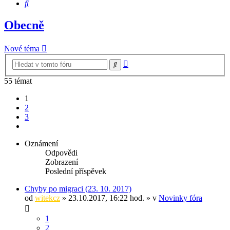
Hledat
Obecně
Nové téma
Pokročilé
Hledat
hledání
55 témat
1
2
3
Další
Oznámení
Odpovědi
Zobrazení
Poslední příspěvek
Chyby po migraci (23. 10. 2017)
od
witekcz
» 23.10.2017, 16:22 hod. » v
Novinky fóra
1
2