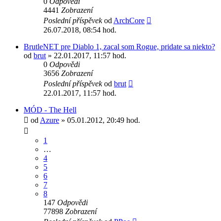
0
Odpovědi
4441
Zobrazení
Poslední příspěvek
od
ArchCore
26.07.2018, 08:54 hod.
BrutleNET pre Diablo 1, zacal som Rogue, pridate sa niekto?
od
brut
» 22.01.2017, 11:57 hod.
0
Odpovědi
3656
Zobrazení
Poslední příspěvek
od
brut
22.01.2017, 11:57 hod.
MÓD - The Hell
od
Azure
» 05.01.2012, 20:49 hod.
1
…
4
5
6
7
8
147
Odpovědi
77898
Zobrazení