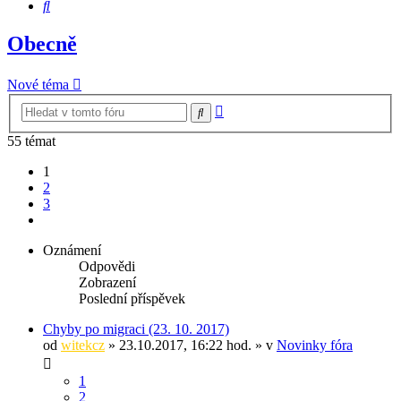
Hledat
Obecně
Nové téma
Pokročilé
Hledat
hledání
55 témat
1
2
3
Další
Oznámení
Odpovědi
Zobrazení
Poslední příspěvek
Chyby po migraci (23. 10. 2017)
od
witekcz
» 23.10.2017, 16:22 hod. » v
Novinky fóra
1
2