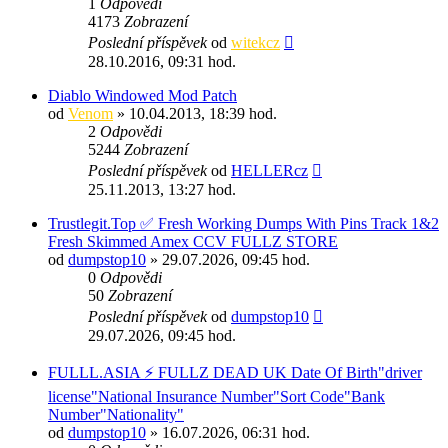
1
Odpovědi
4173
Zobrazení
Poslední příspěvek
od
witekcz
28.10.2016, 09:31 hod.
Diablo Windowed Mod Patch
od
Venom
» 10.04.2013, 18:39 hod.
2
Odpovědi
5244
Zobrazení
Poslední příspěvek
od
HELLERcz
25.11.2013, 13:27 hod.
Trustlegit.Top ✅ Fresh Working Dumps With Pins Track 1&2
Fresh Skimmed Amex CCV FULLZ STORE
od
dumpstop10
» 29.07.2026, 09:45 hod.
0
Odpovědi
50
Zobrazení
Poslední příspěvek
od
dumpstop10
29.07.2026, 09:45 hod.
FULLL.ASIA ⚡ FULLZ DEAD UK Date Of Birth"driver
license"National Insurance Number"Sort Code"Bank
Number"Nationality"
od
dumpstop10
» 16.07.2026, 06:31 hod.