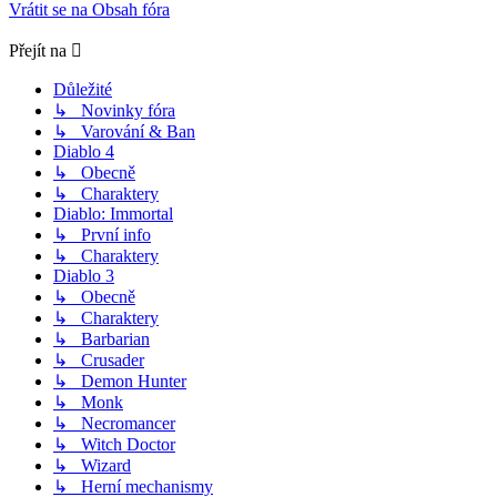
Vrátit se na Obsah fóra
Přejít na
Důležité
↳ Novinky fóra
↳ Varování & Ban
Diablo 4
↳ Obecně
↳ Charaktery
Diablo: Immortal
↳ První info
↳ Charaktery
Diablo 3
↳ Obecně
↳ Charaktery
↳ Barbarian
↳ Crusader
↳ Demon Hunter
↳ Monk
↳ Necromancer
↳ Witch Doctor
↳ Wizard
↳ Herní mechanismy