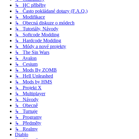
↳ HC příběhy
↳ Často pokládané dotazy (F.A.Q.)
↳ Modifikace
↳ Obecná diskuze o módech
↳ Tutoriály, Návody
↳ Softcode Modding
↳ Hardcode Modding
↳ Módy a nové projekty
↳ The Sin Wars
↳ Avalon
↳ Cesium
↳ Mods By ZOMB
↳ Hell Unleashed
↳ Mods by HMS
↳ Projekt X
↳ Multiplayer
↳ Návody
↳ Obecně
↳ Turnaje
↳ Programy
↳ Předměty
↳ Realmy
Diablo