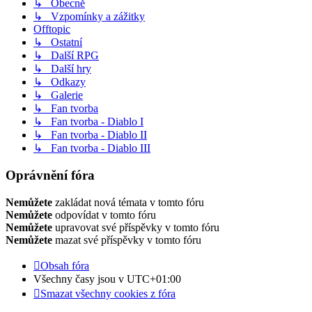
↳ Obecně
↳ Vzpomínky a zážitky
Offtopic
↳ Ostatní
↳ Další RPG
↳ Další hry
↳ Odkazy
↳ Galerie
↳ Fan tvorba
↳ Fan tvorba - Diablo I
↳ Fan tvorba - Diablo II
↳ Fan tvorba - Diablo III
Oprávnění fóra
Nemůžete
zakládat nová témata v tomto fóru
Nemůžete
odpovídat v tomto fóru
Nemůžete
upravovat své příspěvky v tomto fóru
Nemůžete
mazat své příspěvky v tomto fóru
Obsah fóra
Všechny časy jsou v
UTC+01:00
Smazat všechny cookies z fóra