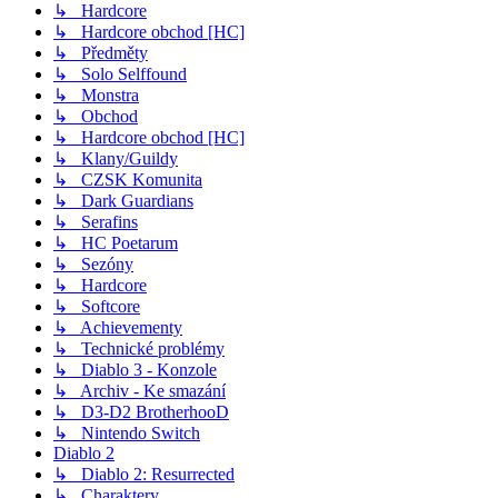
↳ Hardcore
↳ Hardcore obchod [HC]
↳ Předměty
↳ Solo Selffound
↳ Monstra
↳ Obchod
↳ Hardcore obchod [HC]
↳ Klany/Guildy
↳ CZSK Komunita
↳ Dark Guardians
↳ Serafins
↳ HC Poetarum
↳ Sezóny
↳ Hardcore
↳ Softcore
↳ Achievementy
↳ Technické problémy
↳ Diablo 3 - Konzole
↳ Archiv - Ke smazání
↳ D3-D2 BrotherhooD
↳ Nintendo Switch
Diablo 2
↳ Diablo 2: Resurrected
↳ Charaktery