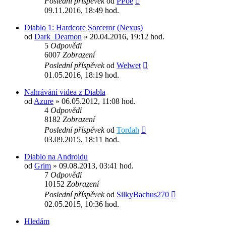
Poslední příspěvek
od
PPoe
09.11.2016, 18:49 hod.
Diablo 1: Hardcore Sorceror (Nexus)
od
Dark_Deamon
» 20.04.2016, 19:12 hod.
5
Odpovědi
6007
Zobrazení
Poslední příspěvek
od
Welwet
01.05.2016, 18:19 hod.
Nahrávání videa z Diabla
od
Azure
» 06.05.2012, 11:08 hod.
4
Odpovědi
8182
Zobrazení
Poslední příspěvek
od
Tordah
03.09.2015, 18:11 hod.
Diablo na Androidu
od
Grim
» 09.08.2013, 03:41 hod.
7
Odpovědi
10152
Zobrazení
Poslední příspěvek
od
SilkyBachus270
02.05.2015, 10:36 hod.
Hledám