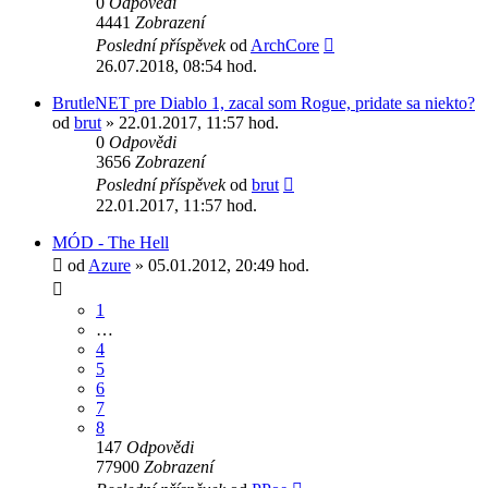
0
Odpovědi
4441
Zobrazení
Poslední příspěvek
od
ArchCore
26.07.2018, 08:54 hod.
BrutleNET pre Diablo 1, zacal som Rogue, pridate sa niekto?
od
brut
» 22.01.2017, 11:57 hod.
0
Odpovědi
3656
Zobrazení
Poslední příspěvek
od
brut
22.01.2017, 11:57 hod.
MÓD - The Hell
od
Azure
» 05.01.2012, 20:49 hod.
1
…
4
5
6
7
8
147
Odpovědi
77900
Zobrazení