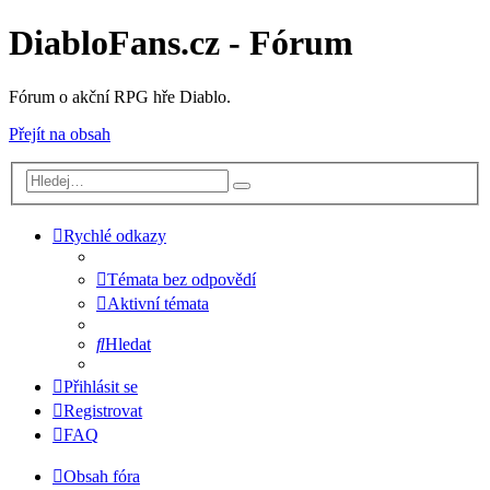
DiabloFans.cz - Fórum
Fórum o akční RPG hře Diablo.
Přejít na obsah
Rychlé odkazy
Témata bez odpovědí
Aktivní témata
Hledat
Přihlásit se
Registrovat
FAQ
Obsah fóra