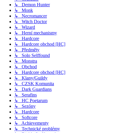
↳ Demon Hunter
↳ Monk
↳ Necromancer
↳ Witch Doctor
↳ Wizard
↳ Herní mechanismy
↳ Hardcore
↳ Hardcore obchod [HC]
↳ Předměty
↳ Solo Selffound
↳ Monstra
↳ Obchod
↳ Hardcore obchod [HC]
↳ Klany/Guildy
↳ CZSK Komunita
↳ Dark Guardians
↳ Serafins
↳ HC Poetarum
↳ Sezóny
↳ Hardcore
↳ Softcore
↳ Achievementy
↳ Technické problémy