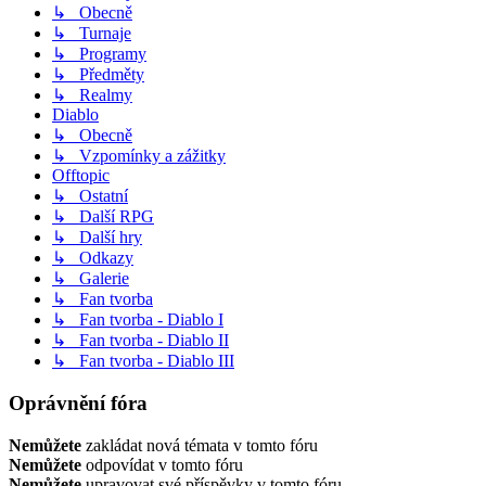
↳ Obecně
↳ Turnaje
↳ Programy
↳ Předměty
↳ Realmy
Diablo
↳ Obecně
↳ Vzpomínky a zážitky
Offtopic
↳ Ostatní
↳ Další RPG
↳ Další hry
↳ Odkazy
↳ Galerie
↳ Fan tvorba
↳ Fan tvorba - Diablo I
↳ Fan tvorba - Diablo II
↳ Fan tvorba - Diablo III
Oprávnění fóra
Nemůžete
zakládat nová témata v tomto fóru
Nemůžete
odpovídat v tomto fóru
Nemůžete
upravovat své příspěvky v tomto fóru