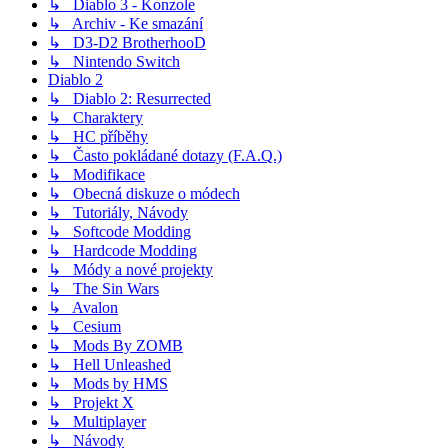
↳ Diablo 3 - Konzole
↳ Archiv - Ke smazání
↳ D3-D2 BrotherhooD
↳ Nintendo Switch
Diablo 2
↳ Diablo 2: Resurrected
↳ Charaktery
↳ HC příběhy
↳ Často pokládané dotazy (F.A.Q.)
↳ Modifikace
↳ Obecná diskuze o módech
↳ Tutoriály, Návody
↳ Softcode Modding
↳ Hardcode Modding
↳ Módy a nové projekty
↳ The Sin Wars
↳ Avalon
↳ Cesium
↳ Mods By ZOMB
↳ Hell Unleashed
↳ Mods by HMS
↳ Projekt X
↳ Multiplayer
↳ Návody