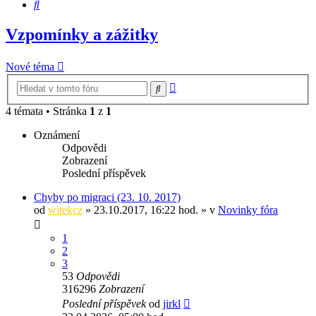
Hledat
Vzpomínky a zážitky
Nové téma
Pokročilé
Hledat
hledání
4 témata • Stránka
1
z
1
Oznámení
Odpovědi
Zobrazení
Poslední příspěvek
Chyby po migraci (23. 10. 2017)
od
witekcz
» 23.10.2017, 16:22 hod. » v
Novinky fóra
1
2
3
53
Odpovědi
316296
Zobrazení
Poslední příspěvek
od
jirkl