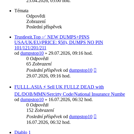
23.04.2026, 05:00 hod.
Témata
Odpovědi
Zobrazení
Poslední příspěvek
Trustlegit.Top ✅ NEW DUMPS+PINS
USA/UK/EU(PRICE: $50), DUMPS NO PIN
101/121/201/211
od
dumpstop10
» 29.07.2026, 09:16 hod.
0
Odpovědi
65
Zobrazení
Poslední příspěvek
od
dumpstop10
29.07.2026, 09:16 hod.
FULLL.ASIA ⚡ Sell UK FULLZ DEAD with
DL/DOB/MMN/Sercirty Code/National Insurance Numbe
od
dumpstop10
» 16.07.2026, 06:32 hod.
0
Odpovědi
152
Zobrazení
Poslední příspěvek
od
dumpstop10
16.07.2026, 06:32 hod.
Diablo 1