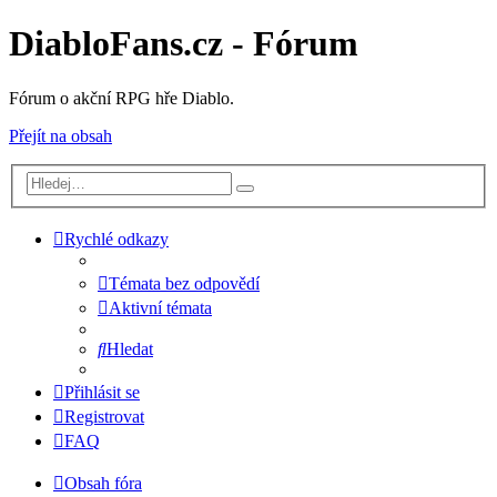
DiabloFans.cz - Fórum
Fórum o akční RPG hře Diablo.
Přejít na obsah
Rychlé odkazy
Témata bez odpovědí
Aktivní témata
Hledat
Přihlásit se
Registrovat
FAQ
Obsah fóra