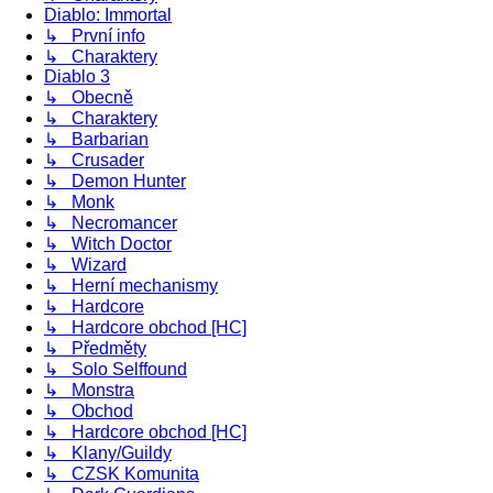
Diablo: Immortal
↳ První info
↳ Charaktery
Diablo 3
↳ Obecně
↳ Charaktery
↳ Barbarian
↳ Crusader
↳ Demon Hunter
↳ Monk
↳ Necromancer
↳ Witch Doctor
↳ Wizard
↳ Herní mechanismy
↳ Hardcore
↳ Hardcore obchod [HC]
↳ Předměty
↳ Solo Selffound
↳ Monstra
↳ Obchod
↳ Hardcore obchod [HC]
↳ Klany/Guildy
↳ CZSK Komunita