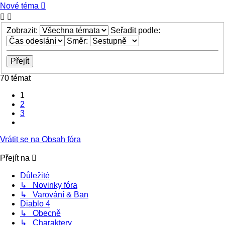
Nové téma
Zobrazit:
Seřadit podle:
Směr:
70 témat
1
2
3
Další
Vrátit se na Obsah fóra
Přejít na
Důležité
↳ Novinky fóra
↳ Varování & Ban
Diablo 4
↳ Obecně
↳ Charaktery