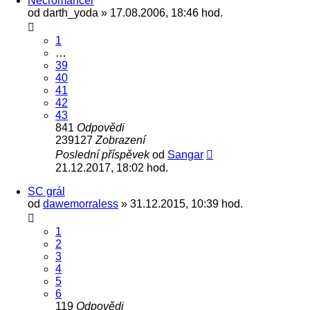
Necromancer
od
darth_yoda
» 17.08.2006, 18:46 hod.
1
…
39
40
41
42
43
841
Odpovědi
239127
Zobrazení
Poslední příspěvek
od
Sangar
21.12.2017, 18:02 hod.
SC grál
od
dawemorraless
» 31.12.2015, 10:39 hod.
1
2
3
4
5
6
119
Odpovědi