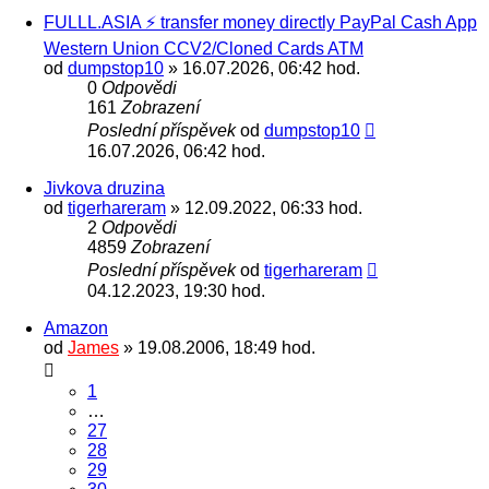
FULLL.ASIA ⚡ transfer money directly PayPal Cash App
Western Union CCV2/Cloned Cards ATM
od
dumpstop10
» 16.07.2026, 06:42 hod.
0
Odpovědi
161
Zobrazení
Poslední příspěvek
od
dumpstop10
16.07.2026, 06:42 hod.
Jivkova druzina
od
tigerhareram
» 12.09.2022, 06:33 hod.
2
Odpovědi
4859
Zobrazení
Poslední příspěvek
od
tigerhareram
04.12.2023, 19:30 hod.
Amazon
od
James
» 19.08.2006, 18:49 hod.
1
…
27
28
29