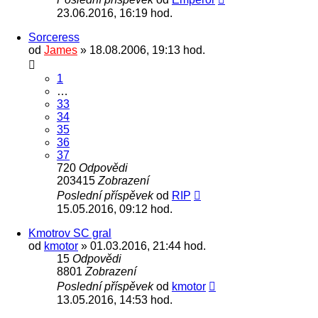
23.06.2016, 16:19 hod.
Sorceress
od
James
» 18.08.2006, 19:13 hod.
1
…
33
34
35
36
37
720
Odpovědi
203415
Zobrazení
Poslední příspěvek
od
RIP
15.05.2016, 09:12 hod.
Kmotrov SC gral
od
kmotor
» 01.03.2016, 21:44 hod.
15
Odpovědi
8801
Zobrazení
Poslední příspěvek
od
kmotor
13.05.2016, 14:53 hod.