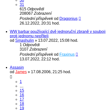
30
31
615
Odpovědi
208067
Zobrazení
Poslední příspěvek
od
Dragonius
26.12.2022, 20:31 hod.
WW barbar používající dvě jednoruční zbraně v souboji
proti jednomu nepříteli
od
Smashulin
» 13.07.2022, 15:08 hod.
1
Odpovědi
3107
Zobrazení
Poslední příspěvek
od
Fraxinus
13.07.2022, 22:12 hod.
Assasin
od
James
» 17.08.2006, 21:25 hod.
1
…
15
16
17
18
19