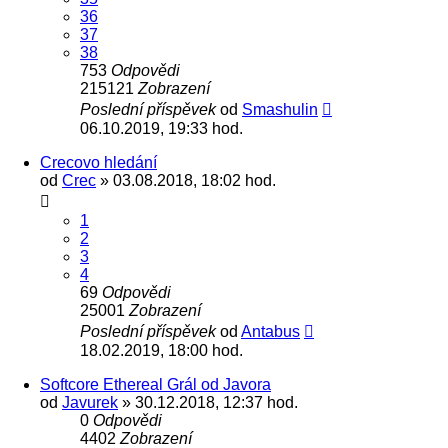
36
37
38
753
Odpovědi
215121
Zobrazení
Poslední příspěvek
od
Smashulin
06.10.2019, 19:33 hod.
Crecovo hledání
od
Crec
» 03.08.2018, 18:02 hod.
1
2
3
4
69
Odpovědi
25001
Zobrazení
Poslední příspěvek
od
Antabus
18.02.2019, 18:00 hod.
Softcore Ethereal Grál od Javora
od
Javurek
» 30.12.2018, 12:37 hod.
0
Odpovědi
4402
Zobrazení