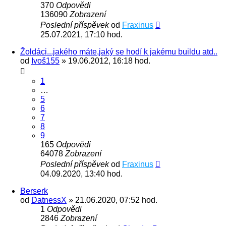
370
Odpovědi
136090
Zobrazení
Poslední příspěvek
od
Fraxinus
25.07.2021, 17:10 hod.
Žoldáci...jakého máte,jaký se hodí k jakému buildu atd..
od
Ivoš155
» 19.06.2012, 16:18 hod.
1
…
5
6
7
8
9
165
Odpovědi
64078
Zobrazení
Poslední příspěvek
od
Fraxinus
04.09.2020, 13:40 hod.
Berserk
od
DatnessX
» 21.06.2020, 07:52 hod.
1
Odpovědi
2846
Zobrazení