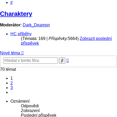
Hledat
Charaktery
Moderátor:
Dark_Deamon
HC příběhy
(
Témata:
169 |
Příspěvky:
5664)
Zobrazit poslední
příspěvek
Nové téma
Pokročilé
Hledat
hledání
70 témat
1
2
3
Další
Oznámení
Odpovědi
Zobrazení
Poslední příspěvek