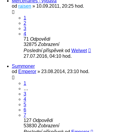
Mercenaries - výbava
od
raisen
» 10.09.2011, 20:25 hod.
1
2
3
4
71
Odpovědi
32875
Zobrazení
Poslední příspěvek
od
Welwet
27.07.2016, 04:10 hod.
Summoner
od
Emperor
» 23.08.2014, 23:10 hod.
1
…
3
4
5
6
7
127
Odpovědi
53830
Zobrazení
Poslední příspěvek
od
Emperor