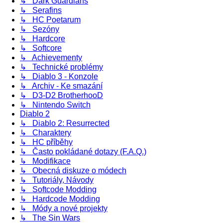
↳ Dark Guardians
↳ Serafins
↳ HC Poetarum
↳ Sezóny
↳ Hardcore
↳ Softcore
↳ Achievementy
↳ Technické problémy
↳ Diablo 3 - Konzole
↳ Archiv - Ke smazání
↳ D3-D2 BrotherhooD
↳ Nintendo Switch
Diablo 2
↳ Diablo 2: Resurrected
↳ Charaktery
↳ HC příběhy
↳ Často pokládané dotazy (F.A.Q.)
↳ Modifikace
↳ Obecná diskuze o módech
↳ Tutoriály, Návody
↳ Softcode Modding
↳ Hardcode Modding
↳ Módy a nové projekty
↳ The Sin Wars