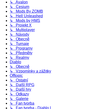
↳ Avalon
↳ Cesium
↳ Mods By ZOMB
↳ Hell Unleashed
↳ Mods by HMS
↳ Projekt X
↳ Multiplayer
↳ Návody
↳ Obecně
↳ Turnaje
↳ Programy
↳ Předměty
↳ Realmy
Diablo
↳ Obecně
↳ Vzpomínky a zážitky
Offtopic
↳ Ostatní
↳ Další RPG
↳ Další hry
↳ Odkazy
↳ Galerie
↳ Fan tvorba
↳ Fan tvorba - Diablo I