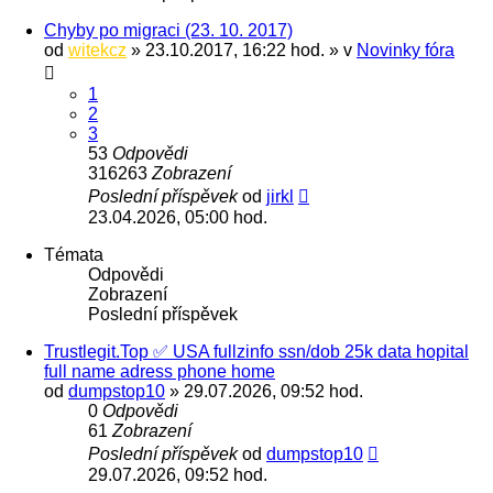
Chyby po migraci (23. 10. 2017)
od
witekcz
» 23.10.2017, 16:22 hod. » v
Novinky fóra
1
2
3
53
Odpovědi
316263
Zobrazení
Poslední příspěvek
od
jirkl
23.04.2026, 05:00 hod.
Témata
Odpovědi
Zobrazení
Poslední příspěvek
Trustlegit.Top ✅ USA fullzinfo ssn/dob 25k data hopital
full name adress phone home
od
dumpstop10
» 29.07.2026, 09:52 hod.
0
Odpovědi
61
Zobrazení
Poslední příspěvek
od
dumpstop10
29.07.2026, 09:52 hod.