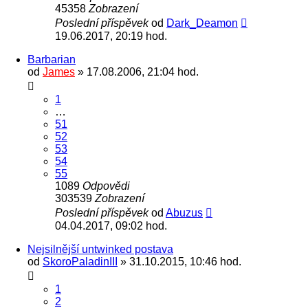
45358
Zobrazení
Poslední příspěvek
od
Dark_Deamon
19.06.2017, 20:19 hod.
Barbarian
od
James
» 17.08.2006, 21:04 hod.
1
…
51
52
53
54
55
1089
Odpovědi
303539
Zobrazení
Poslední příspěvek
od
Abuzus
04.04.2017, 09:02 hod.
Nejsilnější untwinked postava
od
SkoroPaladinIII
» 31.10.2015, 10:46 hod.
1
2