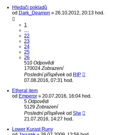
Hledači pokladů
od
Dark_Deamon
» 26.10.2012, 20:13 hod.
1
…
22
23
24
25
26
510
Odpovědi
170024
Zobrazení
Poslední příspěvek
od
RIP
07.08.2016, 07:31 hod.
Etheral item
od
Emperor
» 20.07.2016, 16:04 hod.
5
Odpovědi
5129
Zobrazení
Poslední příspěvek
od
Slw
21.07.2016, 14:27 hod.
Lower Kurast Runy
od
Javurek
» 26.07.2009, 12:56 hod.