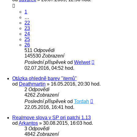
1
…
22
23
24
25
26
511
Odpovědi
145530
Zobrazení
Poslední příspěvek
od
Welwet
02.07.2016, 04:52 hod.
Otázka ohledně barev "itemů"
od
Deathmartin
» 16.05.2016, 20:30 hod.
2
Odpovědi
4262
Zobrazení
Poslední příspěvek
od
Tordah
22.05.2016, 16:41 hod.
Realmove slova v SP pri patchi 1.13
od
Arkantos
» 30.08.2015, 16:03 hod.
3
Odpovědi
4842
Zobrazení