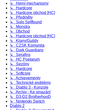
↳ Herní mechanismy
↳ Hardcore
↳ Hardcore obchod [HC]
↳ Předměty
↳ Solo Selffound
↳ Monstra
↳ Obchod
↳ Hardcore obchod [HC]
↳ Klany/Guildy
↳ CZSK Komunita
↳ Dark Guardians
↳ Serafins
↳ HC Poetarum
↳ Sezóny
↳ Hardcore
↳ Softcore
↳ Achievementy
↳ Technické problémy
↳ Diablo 3 - Konzole
↳ Archiv - Ke smazání
↳ D3-D2 BrotherhooD
↳ Nintendo Switch
Diablo 2