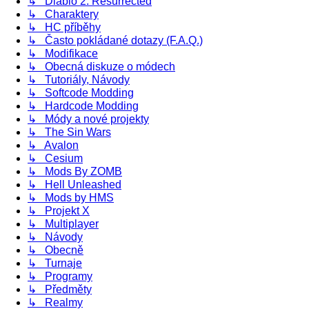
↳ Diablo 2: Resurrected
↳ Charaktery
↳ HC příběhy
↳ Často pokládané dotazy (F.A.Q.)
↳ Modifikace
↳ Obecná diskuze o módech
↳ Tutoriály, Návody
↳ Softcode Modding
↳ Hardcode Modding
↳ Módy a nové projekty
↳ The Sin Wars
↳ Avalon
↳ Cesium
↳ Mods By ZOMB
↳ Hell Unleashed
↳ Mods by HMS
↳ Projekt X
↳ Multiplayer
↳ Návody
↳ Obecně
↳ Turnaje
↳ Programy
↳ Předměty
↳ Realmy