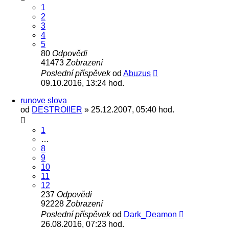
1
2
3
4
5
80
Odpovědi
41473
Zobrazení
Poslední příspěvek
od
Abuzus
09.10.2016, 13:24 hod.
runove slova
od
DESTROI!ER
» 25.12.2007, 05:40 hod.
1
…
8
9
10
11
12
237
Odpovědi
92228
Zobrazení
Poslední příspěvek
od
Dark_Deamon
26.08.2016, 07:23 hod.