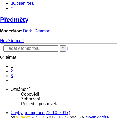
Obsah fóra
Hledat
Předměty
Moderátor:
Dark_Deamon
Nové téma
Pokročilé
Hledat
hledání
64 témat
1
2
3
Další
Oznámení
Odpovědi
Zobrazení
Poslední příspěvek
Chyby po migraci (23. 10. 2017)
od
witekcz
» 23.10.2017, 16:22 hod. » v
Novinky fóra