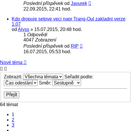
Poslední příspěvek
od
Javurek
22.09.2015, 22:41 hod.
Kdo dropuje setove veci napr Trang-Oul zakladni verze
1.07
od
Alyss
» 15.07.2015, 20:48 hod.
1
Odpovědi
4047
Zobrazení
Poslední příspěvek
od
RIP
16.07.2015, 05:53 hod.
Nové téma
Zobrazit:
Seřadit podle:
Směr:
64 témat
1
2
3
Další