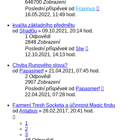
646700
Zobrazení
Poslední příspěvek
od
Fraxinus
16.05.2022, 11:49 hod.
kvalita základního předmětu
od
Shad0u
» 09.10.2021, 20:14 hod.
1
Odpovědi
2848
Zobrazení
Poslední příspěvek
od
Slw
12.10.2021, 14:13 hod.
Chyba Runového slova?
od
Papasmerf
» 21.04.2021, 07:45 hod.
2
Odpovědi
2907
Zobrazení
Poslední příspěvek
od
Papasmerf
22.04.2021, 07:28 hod.
Farmení Tresh Socketa a účinnost Magic findu
od
Antabus
» 26.02.2017, 20:41 hod.
1
2
3