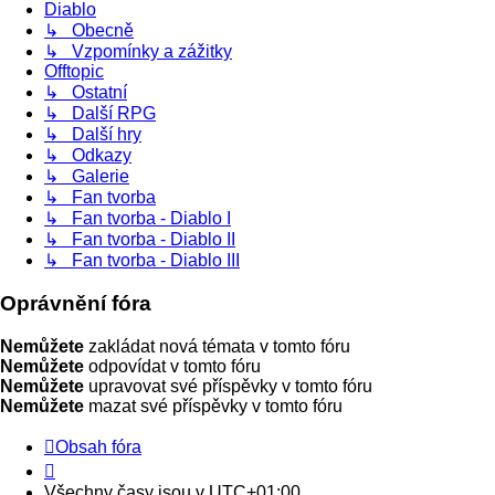
Diablo
↳ Obecně
↳ Vzpomínky a zážitky
Offtopic
↳ Ostatní
↳ Další RPG
↳ Další hry
↳ Odkazy
↳ Galerie
↳ Fan tvorba
↳ Fan tvorba - Diablo I
↳ Fan tvorba - Diablo II
↳ Fan tvorba - Diablo III
Oprávnění fóra
Nemůžete
zakládat nová témata v tomto fóru
Nemůžete
odpovídat v tomto fóru
Nemůžete
upravovat své příspěvky v tomto fóru
Nemůžete
mazat své příspěvky v tomto fóru
Obsah fóra
Všechny časy jsou v
UTC+01:00