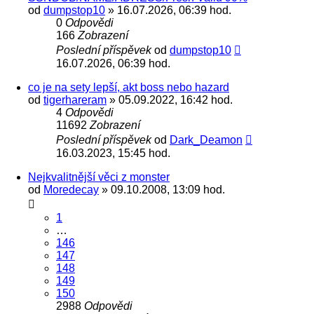
od
dumpstop10
» 16.07.2026, 06:39 hod.
0
Odpovědi
166
Zobrazení
Poslední příspěvek
od
dumpstop10
16.07.2026, 06:39 hod.
co je na sety lepší, akt boss nebo hazard
od
tigerhareram
» 05.09.2022, 16:42 hod.
4
Odpovědi
11692
Zobrazení
Poslední příspěvek
od
Dark_Deamon
16.03.2023, 15:45 hod.
Nejkvalitnější věci z monster
od
Moredecay
» 09.10.2008, 13:09 hod.
1
…
146
147
148
149
150
2988
Odpovědi