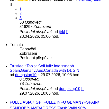
1
2
3
53
Odpovědi
316298
Zobrazení
Poslední příspěvek
od
jirkl
23.04.2026, 05:00 hod.
Témata
Odpovědi
Zobrazení
Poslední příspěvek
Trustlegit.Top ✅ Sell fullz info ssndob
Spain,Gemany,Aus,Canada with DL SIN
od
dumpstop10
» 29.07.2026, 10:05 hod.
0
Odpovědi
78
Zobrazení
Poslední příspěvek
od
dumpstop10
29.07.2026, 10:05 hod.
FULLL.ASIA ⚡ Sell FULLZ INFO GEMANY+SPAIN/
SSNDOB/NAME/ADRESS/Fresh Vaild 90%