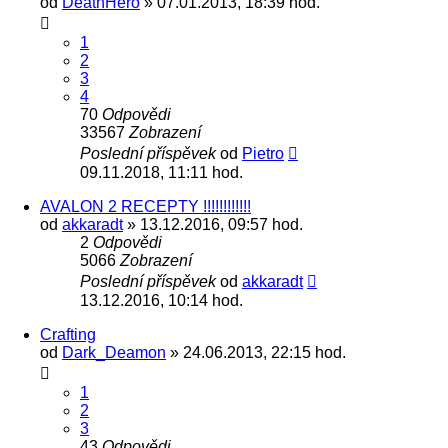
od
DeathHero
» 07.01.2013, 18:39 hod.
1
2
3
4
70
Odpovědi
33567
Zobrazení
Poslední příspěvek
od
Pietro
09.11.2018, 11:11 hod.
AVALON 2 RECEPTY !!!!!!!!!!!!
od
akkaradt
» 13.12.2016, 09:57 hod.
2
Odpovědi
5066
Zobrazení
Poslední příspěvek
od
akkaradt
13.12.2016, 10:14 hod.
Crafting
od
Dark_Deamon
» 24.06.2013, 22:15 hod.
1
2
3
43
Odpovědi