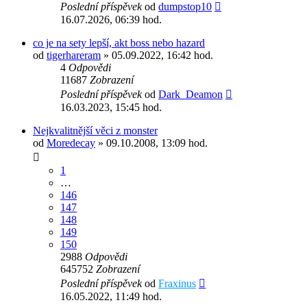
Poslední příspěvek
od
dumpstop10
16.07.2026, 06:39 hod.
co je na sety lepší, akt boss nebo hazard
od
tigerhareram
» 05.09.2022, 16:42 hod.
4
Odpovědi
11687
Zobrazení
Poslední příspěvek
od
Dark_Deamon
16.03.2023, 15:45 hod.
Nejkvalitnější věci z monster
od
Moredecay
» 09.10.2008, 13:09 hod.
1
…
146
147
148
149
150
2988
Odpovědi
645752
Zobrazení
Poslední příspěvek
od
Fraxinus
16.05.2022, 11:49 hod.