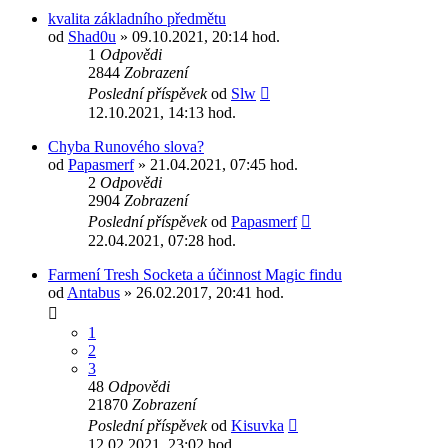
kvalita základního předmětu
od
Shad0u
» 09.10.2021, 20:14 hod.
1
Odpovědi
2844
Zobrazení
Poslední příspěvek
od
Slw
12.10.2021, 14:13 hod.
Chyba Runového slova?
od
Papasmerf
» 21.04.2021, 07:45 hod.
2
Odpovědi
2904
Zobrazení
Poslední příspěvek
od
Papasmerf
22.04.2021, 07:28 hod.
Farmení Tresh Socketa a účinnost Magic findu
od
Antabus
» 26.02.2017, 20:41 hod.
1
2
3
48
Odpovědi
21870
Zobrazení
Poslední příspěvek
od
Kisuvka
12.02.2021, 23:02 hod.