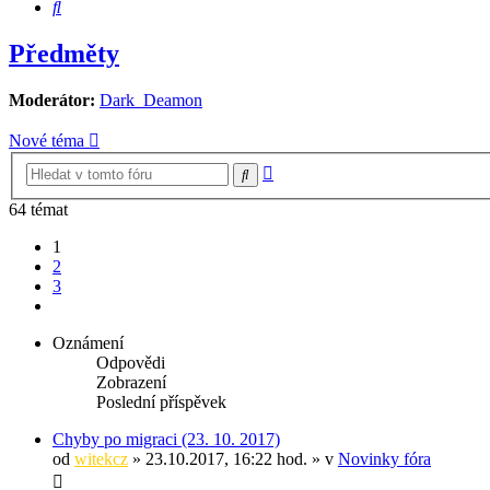
Hledat
Předměty
Moderátor:
Dark_Deamon
Nové téma
Pokročilé
Hledat
hledání
64 témat
1
2
3
Další
Oznámení
Odpovědi
Zobrazení
Poslední příspěvek
Chyby po migraci (23. 10. 2017)
od
witekcz
» 23.10.2017, 16:22 hod. » v
Novinky fóra