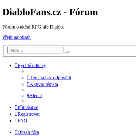
DiabloFans.cz - Fórum
Fórum o akční RPG hře Diablo.
Přejít na obsah
Rychlé odkazy
Témata bez odpovědí
Aktivní témata
Hledat
Přihlásit se
Registrovat
FAQ
Obsah fóra