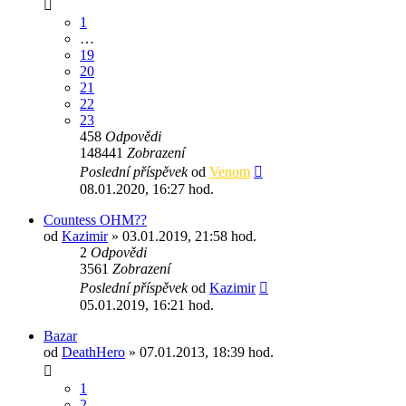
1
…
19
20
21
22
23
458
Odpovědi
148441
Zobrazení
Poslední příspěvek
od
Venom
08.01.2020, 16:27 hod.
Countess OHM??
od
Kazimir
» 03.01.2019, 21:58 hod.
2
Odpovědi
3561
Zobrazení
Poslední příspěvek
od
Kazimir
05.01.2019, 16:21 hod.
Bazar
od
DeathHero
» 07.01.2013, 18:39 hod.
1
2