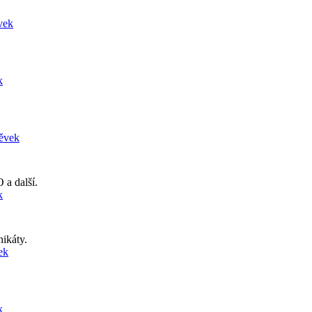
vek
k
pěvek
 a další.
k
nikáty.
ek
k