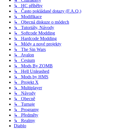
↳ Charaktery
↳ HC příběhy
↳ Často pokládané dotazy (F.A.Q.)
↳ Modifikace
↳ Obecná diskuze o módech
↳ Tutoriály, Návody
↳ Softcode Modding
↳ Hardcode Modding
↳ Módy a nové projekty
↳ The Sin Wars
↳ Avalon
↳ Cesium
↳ Mods By ZOMB
↳ Hell Unleashed
↳ Mods by HMS
↳ Projekt X
↳ Multiplayer
↳ Návody
↳ Obecně
↳ Turnaje
↳ Programy
↳ Předměty
↳ Realmy
Diablo