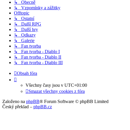
↳ Obecně
↳ Vzpomínky a zážitky
Offtopic
↳ Ostatní
↳ Další RPG
↳ Další hry
↳ Odkazy
↳ Galerie
↳ Fan tvorba
↳ Fan tvorba - Diablo I
↳ Fan tvorba - Diablo II
↳ Fan tvorba - Diablo III
Obsah fóra
Všechny časy jsou v
UTC+01:00
Smazat všechny cookies z fóra
Založeno na
phpBB
® Forum Software © phpBB Limited
Český překlad –
phpBB.cz