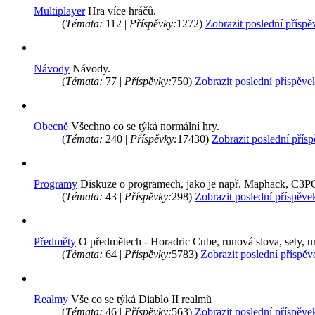
Multiplayer
Hra více hráčů.
(
Témata:
112 |
Příspěvky:
1272)
Zobrazit poslední příspě
Návody
Návody.
(
Témata:
77 |
Příspěvky:
750)
Zobrazit poslední příspěve
Obecně
Všechno co se týká normální hry.
(
Témata:
240 |
Příspěvky:
17430)
Zobrazit poslední přís
Programy
Diskuze o programech, jako je např. Maphack, C3PO
(
Témata:
43 |
Příspěvky:
298)
Zobrazit poslední příspěve
Předměty
O předmětech - Horadric Cube, runová slova, sety, u
(
Témata:
64 |
Příspěvky:
5783)
Zobrazit poslední příspěv
Realmy
Vše co se týká Diablo II realmů
(
Témata:
46 |
Příspěvky:
563)
Zobrazit poslední příspěve