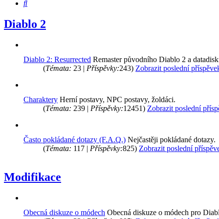
Hledat
Diablo 2
Diablo 2: Resurrected
Remaster původního Diablo 2 a datadisk
(
Témata:
23 |
Příspěvky:
243)
Zobrazit poslední příspěve
Charaktery
Herní postavy, NPC postavy, žoldáci.
(
Témata:
239 |
Příspěvky:
12451)
Zobrazit poslední přís
Často pokládané dotazy (F.A.Q.)
Nejčastěji pokládané dotazy.
(
Témata:
117 |
Příspěvky:
825)
Zobrazit poslední příspěv
Modifikace
Obecná diskuze o módech
Obecná diskuze o módech pro Diabl