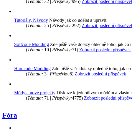
(
Témata:
32 |
Příspěvky:
995)
Zobrazit poslední příspěve
Tutoriály, Návody
Návody jak co udělat a upravit
(
Témata:
25 |
Příspěvky:
292)
Zobrazit poslední příspěve
Softcode Modding
Zde piště vaše dotazy ohledně toho, jak co u
(
Témata:
10 |
Příspěvky:
71)
Zobrazit poslední příspěvek
Hardcode Modding
Zde piště vaše dotazy ohledně toho, jak co
(
Témata:
3 |
Příspěvky:
6)
Zobrazit poslední příspěvek
Módy a nové projekty
Diskuze k jednotlivým módům a vlastní
(
Témata:
71 |
Příspěvky:
4775)
Zobrazit poslední příspěv
Fóra