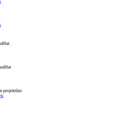
k
k
dělat.
 udělat
m projektům
ek