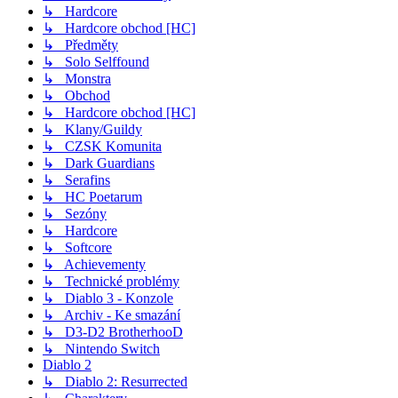
↳ Hardcore
↳ Hardcore obchod [HC]
↳ Předměty
↳ Solo Selffound
↳ Monstra
↳ Obchod
↳ Hardcore obchod [HC]
↳ Klany/Guildy
↳ CZSK Komunita
↳ Dark Guardians
↳ Serafins
↳ HC Poetarum
↳ Sezóny
↳ Hardcore
↳ Softcore
↳ Achievementy
↳ Technické problémy
↳ Diablo 3 - Konzole
↳ Archiv - Ke smazání
↳ D3-D2 BrotherhooD
↳ Nintendo Switch
Diablo 2
↳ Diablo 2: Resurrected