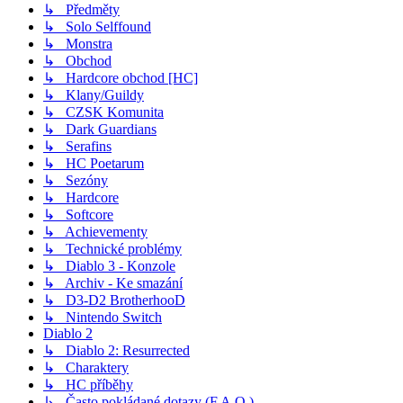
↳ Předměty
↳ Solo Selffound
↳ Monstra
↳ Obchod
↳ Hardcore obchod [HC]
↳ Klany/Guildy
↳ CZSK Komunita
↳ Dark Guardians
↳ Serafins
↳ HC Poetarum
↳ Sezóny
↳ Hardcore
↳ Softcore
↳ Achievementy
↳ Technické problémy
↳ Diablo 3 - Konzole
↳ Archiv - Ke smazání
↳ D3-D2 BrotherhooD
↳ Nintendo Switch
Diablo 2
↳ Diablo 2: Resurrected
↳ Charaktery
↳ HC příběhy
↳ Často pokládané dotazy (F.A.Q.)