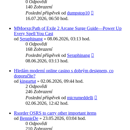
0
Odpovědi
140
Zobrazení
Poslední příspěvek
od
dumpstop10
16.07.2026, 06:50 hod.
MMoexp:Path of Exile 2 Arcane Surge Guide—Power Up
Every Spell You Cast
od
Seraphinang
» 08.06.2026, 03:13 hod.
0
Odpovědi
168
Zobrazení
Poslední příspěvek
od
Seraphinang
08.06.2026, 03:13 hod.
Hledám moderní online casino s dobrým designem, co
doporučíte?
od
kingartut
» 02.06.2026, 09:44 hod.
2
Odpovědi
246
Zobrazení
Poslední příspěvek
od
micrumeddelli
02.06.2026, 12:42 hod.
Rsorder OSRS to carry other important items
od
BennieDe
» 23.05.2026, 03:04 hod.
0
Odpovědi
210
Zobrazení