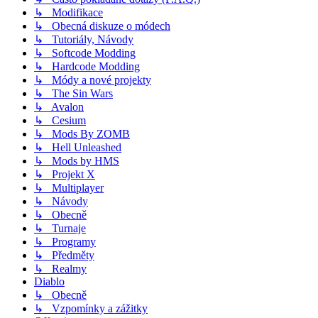
↳ Modifikace
↳ Obecná diskuze o módech
↳ Tutoriály, Návody
↳ Softcode Modding
↳ Hardcode Modding
↳ Módy a nové projekty
↳ The Sin Wars
↳ Avalon
↳ Cesium
↳ Mods By ZOMB
↳ Hell Unleashed
↳ Mods by HMS
↳ Projekt X
↳ Multiplayer
↳ Návody
↳ Obecně
↳ Turnaje
↳ Programy
↳ Předměty
↳ Realmy
Diablo
↳ Obecně
↳ Vzpomínky a zážitky