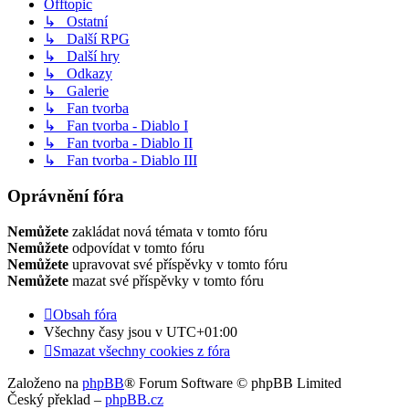
Offtopic
↳ Ostatní
↳ Další RPG
↳ Další hry
↳ Odkazy
↳ Galerie
↳ Fan tvorba
↳ Fan tvorba - Diablo I
↳ Fan tvorba - Diablo II
↳ Fan tvorba - Diablo III
Oprávnění fóra
Nemůžete
zakládat nová témata v tomto fóru
Nemůžete
odpovídat v tomto fóru
Nemůžete
upravovat své příspěvky v tomto fóru
Nemůžete
mazat své příspěvky v tomto fóru
Obsah fóra
Všechny časy jsou v
UTC+01:00
Smazat všechny cookies z fóra
Založeno na
phpBB
® Forum Software © phpBB Limited
Český překlad –
phpBB.cz