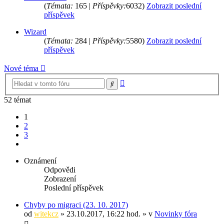
(
Témata:
165 |
Příspěvky:
6032)
Zobrazit poslední
příspěvek
Wizard
(
Témata:
284 |
Příspěvky:
5580)
Zobrazit poslední
příspěvek
Nové téma
Pokročilé
Hledat
hledání
52 témat
1
2
3
Další
Oznámení
Odpovědi
Zobrazení
Poslední příspěvek
Chyby po migraci (23. 10. 2017)
od
witekcz
» 23.10.2017, 16:22 hod. » v
Novinky fóra