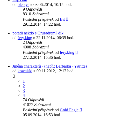
od
bleptys
» 08.06.2014, 10:15 hod.
9
Odpovědi
8310
Zobrazení
Poslední příspěvek
od
Bit
29.12.2014, 14:22 hod.
poradi nekdo s Crusadrem? dik.
od
fery.king
» 22.11.2014, 06:35 hod.
2
Odpovědi
4908
Zobrazení
Poslední příspěvek
od
fery.king
27.12.2014, 15:36 hod.
Jména charakterů - (např.: Barbarka - Ygritte)
od
kowalski
» 09.11.2012, 12:12 hod.
1
2
3
4
74
Odpovědi
41077
Zobrazení
Poslední příspěvek
od
Gold Eagle
05.09.2014, 16:53 hod.