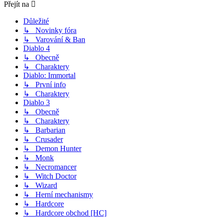
Přejít na
Důležité
↳ Novinky fóra
↳ Varování & Ban
Diablo 4
↳ Obecně
↳ Charaktery
Diablo: Immortal
↳ První info
↳ Charaktery
Diablo 3
↳ Obecně
↳ Charaktery
↳ Barbarian
↳ Crusader
↳ Demon Hunter
↳ Monk
↳ Necromancer
↳ Witch Doctor
↳ Wizard
↳ Herní mechanismy
↳ Hardcore
↳ Hardcore obchod [HC]