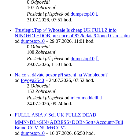
0
Odpovědi
107
Zobrazení
Poslední příspěvek
od
dumpstop10
31.07.2026, 07:51 hod.
Trustlegit.Top ✅ Whosale Is cheap UK FULLZ info
NINO+DL+DOB presence of 872k data/Cloned Cards atm
od
dumpstop10
» 29.07.2026, 11:01 hod.
0
Odpovědi
108
Zobrazení
Poslední příspěvek
od
dumpstop10
29.07.2026, 11:01 hod.
Na co si dáváte pozor při sázení na Wimbledon?
od
foyoya2540
» 24.07.2026, 07:52 hod.
2
Odpovědi
152
Zobrazení
Poslední příspěvek
od
micrumeddelli
24.07.2026, 09:24 hod.
FULLL.ASIA ⚡ Sell UK FULLZ DEAD
MMN>DL>SIN>ADRESS>DOB>Sort>Account>Full
Brand CCV NUM+CCV2
od
dumpstop10
» 16.07.2026, 06:50 hod.