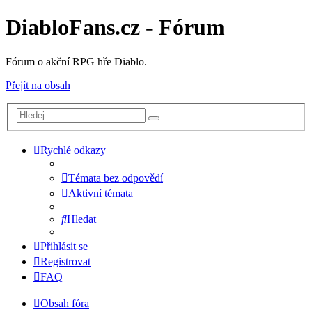
DiabloFans.cz - Fórum
Fórum o akční RPG hře Diablo.
Přejít na obsah
Rychlé odkazy
Témata bez odpovědí
Aktivní témata
Hledat
Přihlásit se
Registrovat
FAQ
Obsah fóra