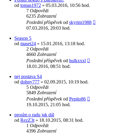
od
tomas1972
» 05.03.2016, 10:56 hod.
7
Odpovědi
6235
Zobrazení
Poslední příspěvek
od
skyrim1988
07.03.2016, 20:03 hod.
Season 5
od
maset24
» 15.01.2016, 13:18 hod.
2
Odpovědi
4660
Zobrazení
Poslední příspěvek
od
hulkxxxl
18.01.2016, 08:51 hod.
nej postava S4
od
dohny777
» 02.09.2015, 10:19 hod.
5
Odpovědi
5849
Zobrazení
Poslední příspěvek
od
Pepito86
19.10.2015, 21:05 hod.
prosím o radu jak dál
od
RezZ3t
» 18.10.2015, 08:31 hod.
1
Odpovědi
4396
Zobrazení