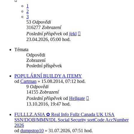
1
2
3
53
Odpovědi
316277
Zobrazení
Poslední příspěvek
od
jirkl
23.04.2026, 05:00 hod.
Témata
Odpovědi
Zobrazení
Poslední příspěvek
POPULÁRNÍ BUILDY A ITEMY
od
Cartman
» 15.08.2014, 07:12 hod.
9
Odpovědi
14155
Zobrazení
Poslední příspěvek
od
Hellgate
13.10.2016, 19:47 hod.
FULLLZ.ASIA ✿ Real Info Fullz Canada UK USA
SSN!DOB!MMN!DL Social Security sortCode AccNumber
2026
od
dumpstop10
» 31.07.2026, 07:51 hod.