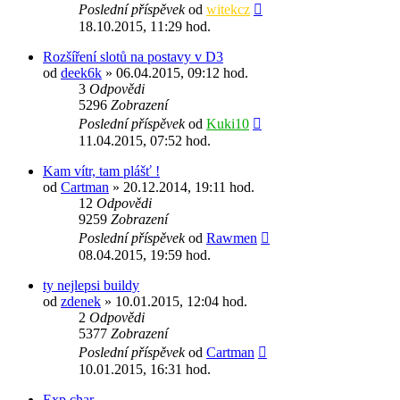
Poslední příspěvek
od
witekcz
18.10.2015, 11:29 hod.
Rozšíření slotů na postavy v D3
od
deek6k
» 06.04.2015, 09:12 hod.
3
Odpovědi
5296
Zobrazení
Poslední příspěvek
od
Kuki10
11.04.2015, 07:52 hod.
Kam vítr, tam plášť !
od
Cartman
» 20.12.2014, 19:11 hod.
12
Odpovědi
9259
Zobrazení
Poslední příspěvek
od
Rawmen
08.04.2015, 19:59 hod.
ty nejlepsi buildy
od
zdenek
» 10.01.2015, 12:04 hod.
2
Odpovědi
5377
Zobrazení
Poslední příspěvek
od
Cartman
10.01.2015, 16:31 hod.
Exp char