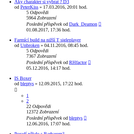
Aky charakter si vybrat ? D3
od
PeterKiss
» 17.03.2016, 20:01 hod.
5
Odpovědi
5964
Zobrazení
Poslední příspěvek
od
Dark_Deamon
01.08.2017, 17:36 hod.
Farmící build na nižší T sigleplayer
od
Unbroken
» 04.11.2016, 08:45 hod.
5
Odpovědi
7367
Zobrazení
Poslední příspěvek
od
RHfactor
05.12.2016, 14:17 hod.
IS Boxer
od
bleptys
» 12.09.2015, 17:22 hod.
1
2
22
Odpovědi
12372
Zobrazení
Poslední příspěvek
od
bleptys
12.06.2016, 17:07 hod.
Poradí někdo s Barbarem?