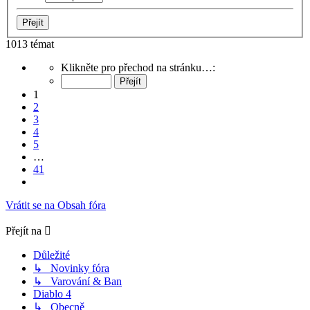
1013 témat
Stránka
Klikněte pro přechod na stránku…:
1
z
1
41
2
3
4
5
…
41
Další
Vrátit se na Obsah fóra
Přejít na
Důležité
↳ Novinky fóra
↳ Varování & Ban
Diablo 4
↳ Obecně