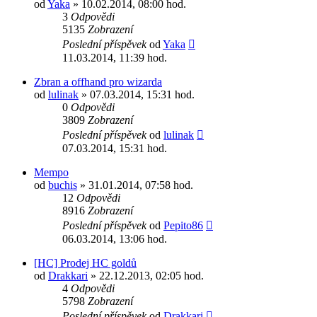
od
Yaka
» 10.02.2014, 08:00 hod.
3
Odpovědi
5135
Zobrazení
Poslední příspěvek
od
Yaka
11.03.2014, 11:39 hod.
Zbran a offhand pro wizarda
od
lulinak
» 07.03.2014, 15:31 hod.
0
Odpovědi
3809
Zobrazení
Poslední příspěvek
od
lulinak
07.03.2014, 15:31 hod.
Mempo
od
buchis
» 31.01.2014, 07:58 hod.
12
Odpovědi
8916
Zobrazení
Poslední příspěvek
od
Pepito86
06.03.2014, 13:06 hod.
[HC] Prodej HC goldů
od
Drakkari
» 22.12.2013, 02:05 hod.
4
Odpovědi
5798
Zobrazení
Poslední příspěvek
od
Drakkari