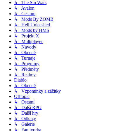
↳ The Sin Wars
↳ Avalon
↳ Cesium
↳ Mods By ZOMB
↳ Hell Unleashed
↳ Mods by HMS
↳ Projekt X
↳ Multiplayer
↳ Návody
↳ Obecně
↳ Turnaje
↳ Programy
↳ Předměty
↳ Realmy
Diablo
↳ Obecně
↳ Vzpomínky a zážitky
Offtopic
↳ Ostatní
↳ Další RPG
↳ Další hry
↳ Odkazy
↳ Galerie
↳ Fan tvorba