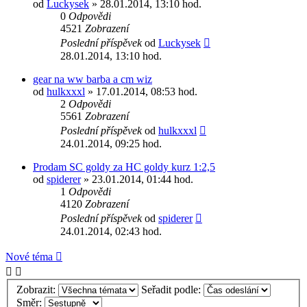
od
Luckysek
» 28.01.2014, 13:10 hod.
0
Odpovědi
4521
Zobrazení
Poslední příspěvek
od
Luckysek
28.01.2014, 13:10 hod.
gear na ww barba a cm wiz
od
hulkxxxl
» 17.01.2014, 08:53 hod.
2
Odpovědi
5561
Zobrazení
Poslední příspěvek
od
hulkxxxl
24.01.2014, 09:25 hod.
Prodam SC goldy za HC goldy kurz 1:2,5
od
spiderer
» 23.01.2014, 01:44 hod.
1
Odpovědi
4120
Zobrazení
Poslední příspěvek
od
spiderer
24.01.2014, 02:43 hod.
Nové téma
Zobrazit:
Seřadit podle:
Směr: