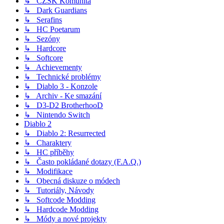
↳ CZSK Komunita
↳ Dark Guardians
↳ Serafins
↳ HC Poetarum
↳ Sezóny
↳ Hardcore
↳ Softcore
↳ Achievementy
↳ Technické problémy
↳ Diablo 3 - Konzole
↳ Archiv - Ke smazání
↳ D3-D2 BrotherhooD
↳ Nintendo Switch
Diablo 2
↳ Diablo 2: Resurrected
↳ Charaktery
↳ HC příběhy
↳ Často pokládané dotazy (F.A.Q.)
↳ Modifikace
↳ Obecná diskuze o módech
↳ Tutoriály, Návody
↳ Softcode Modding
↳ Hardcode Modding
↳ Módy a nové projekty