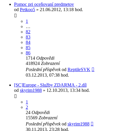
Pomoc pri oceňovaní predmetov
od
Petkoo5
» 21.06.2012, 13:18 hod.
1
…
82
83
84
85
86
1714
Odpovědi
418924
Zobrazení
Poslední příspěvek
od
ReptileSVK
03.12.2013, 07:38 hod.
[SC]Europe - Služby ZDARMA - 2.díl
od
skyrim1988
» 12.10.2013, 13:34 hod.
1
2
24
Odpovědi
15569
Zobrazení
Poslední příspěvek
od
skyrim1988
30.11.2013, 23:28 hod.