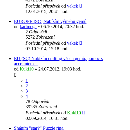
Poslední příspěvek
od
vakek
12.01.2015, 20:41 hod.
EUROPE [SC] Nabízím výměnu gemů
od
karlmega
» 06.10.2014, 20:32 hod.
2
Odpovědi
5272
Zobrazení
Poslední příspěvek
od
vakek
07.10.2014, 15:18 hod.
EU (SC) Nabízím crafting všech gemů, pomoc s
accountem....
od
Kuki10
» 24.07.2012, 19:03 hod.
1
2
3
4
78
Odpovědi
39285
Zobrazení
Poslední příspěvek
od
Kuki10
02.09.2014, 16:31 hod.
Sháním "starý" Puzzle ring