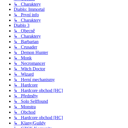
↳ Charaktery
Diablo: Immortal
↳ První info
↳ Charaktery
Diablo 3
↳ Obecně
↳ Charaktery
↳ Barbarian
↳ Crusader
↳ Demon Hunter
↳ Monk
↳ Necromancer
↳ Witch Doctor
↳ Wizard
↳ Herní mechanismy
↳ Hardcore
↳ Hardcore obchod [HC]
↳ Předměty
↳ Solo Selffound
↳ Monstra
↳ Obchod
↳ Hardcore obchod [HC]
↳ Klany/Guildy