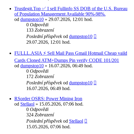
Trustlegit.Top ✅ I sell Fullinfo SS DOB of the U.S. Bureau
of Population Management Available 90%-98%.
od
dumpstop10
» 29.07.2026, 12:01 hod.
0
Odpovědi
133
Zobrazení
Poslední příspěvek
od
dumpstop10
29.07.2026, 12:01 hod.
FULLL.ASIA ⚡ Sell Mail Pass Gmail Hotmail Cheap vaild
Cards Cloned ATM+Dumps Pin verify CODE 101/201
od
dumpstop10
» 16.07.2026, 06:49 hod.
0
Odpovědi
172
Zobrazení
Poslední příspěvek
od
dumpstop10
16.07.2026, 06:49 hod.
RSorder OSRS: Power Mining Iron
od
Stellaol
» 15.05.2026, 07:06 hod.
0
Odpovědi
324
Zobrazení
Poslední příspěvek
od
Stellaol
15.05.2026, 07:06 hod.