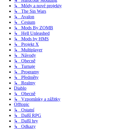
↳ Hardcode Modding
↳ Módy a nové projekty
↳ The Sin Wars
↳ Avalon
↳ Cesium
↳ Mods By ZOMB
↳ Hell Unleashed
↳ Mods by HMS
↳ Projekt X
↳ Multiplayer
↳ Návody
↳ Obecně
↳ Turnaje
↳ Programy
↳ Předměty
↳ Realmy
Diablo
↳ Obecně
↳ Vzpomínky a zážitky
Offtopic
↳ Ostatní
↳ Další RPG
↳ Další hry
↳ Odkazy