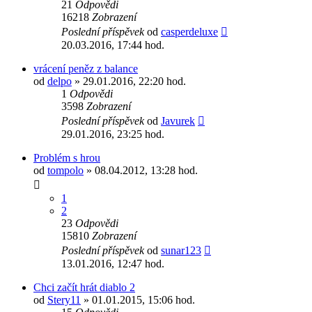
21
Odpovědi
16218
Zobrazení
Poslední příspěvek
od
casperdeluxe
20.03.2016, 17:44 hod.
vrácení peněz z balance
od
delpo
» 29.01.2016, 22:20 hod.
1
Odpovědi
3598
Zobrazení
Poslední příspěvek
od
Javurek
29.01.2016, 23:25 hod.
Problém s hrou
od
tompolo
» 08.04.2012, 13:28 hod.
1
2
23
Odpovědi
15810
Zobrazení
Poslední příspěvek
od
sunar123
13.01.2016, 12:47 hod.
Chci začít hrát diablo 2
od
Stery11
» 01.01.2015, 15:06 hod.