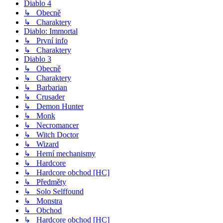
Diablo 4
↳ Obecně
↳ Charaktery
Diablo: Immortal
↳ První info
↳ Charaktery
Diablo 3
↳ Obecně
↳ Charaktery
↳ Barbarian
↳ Crusader
↳ Demon Hunter
↳ Monk
↳ Necromancer
↳ Witch Doctor
↳ Wizard
↳ Herní mechanismy
↳ Hardcore
↳ Hardcore obchod [HC]
↳ Předměty
↳ Solo Selffound
↳ Monstra
↳ Obchod
↳ Hardcore obchod [HC]