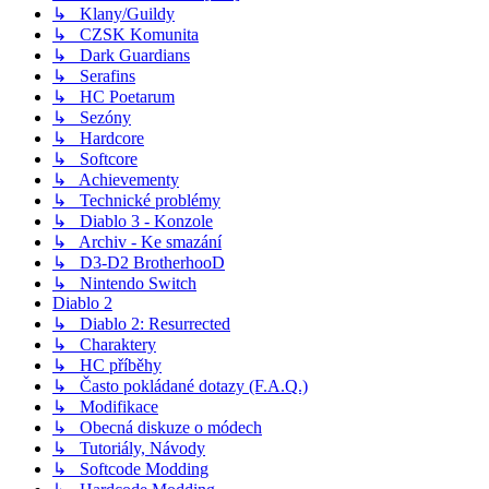
↳ Klany/Guildy
↳ CZSK Komunita
↳ Dark Guardians
↳ Serafins
↳ HC Poetarum
↳ Sezóny
↳ Hardcore
↳ Softcore
↳ Achievementy
↳ Technické problémy
↳ Diablo 3 - Konzole
↳ Archiv - Ke smazání
↳ D3-D2 BrotherhooD
↳ Nintendo Switch
Diablo 2
↳ Diablo 2: Resurrected
↳ Charaktery
↳ HC příběhy
↳ Často pokládané dotazy (F.A.Q.)
↳ Modifikace
↳ Obecná diskuze o módech
↳ Tutoriály, Návody
↳ Softcode Modding