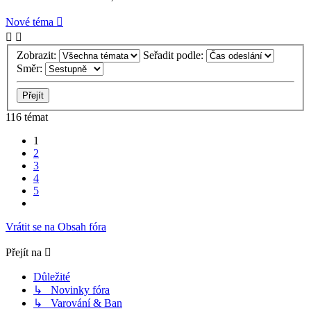
Nové téma
Zobrazit:
Seřadit podle:
Směr:
116 témat
1
2
3
4
5
Další
Vrátit se na Obsah fóra
Přejít na
Důležité
↳ Novinky fóra
↳ Varování & Ban