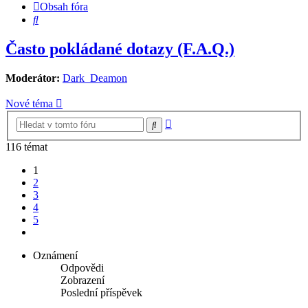
Obsah fóra
Hledat
Často pokládané dotazy (F.A.Q.)
Moderátor:
Dark_Deamon
Nové téma
Pokročilé
Hledat
hledání
116 témat
1
2
3
4
5
Další
Oznámení
Odpovědi
Zobrazení
Poslední příspěvek