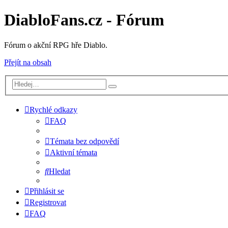
DiabloFans.cz - Fórum
Fórum o akční RPG hře Diablo.
Přejít na obsah
Rychlé odkazy
FAQ
Témata bez odpovědí
Aktivní témata
Hledat
Přihlásit se
Registrovat
FAQ