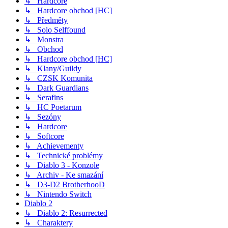
↳ Hardcore
↳ Hardcore obchod [HC]
↳ Předměty
↳ Solo Selffound
↳ Monstra
↳ Obchod
↳ Hardcore obchod [HC]
↳ Klany/Guildy
↳ CZSK Komunita
↳ Dark Guardians
↳ Serafins
↳ HC Poetarum
↳ Sezóny
↳ Hardcore
↳ Softcore
↳ Achievementy
↳ Technické problémy
↳ Diablo 3 - Konzole
↳ Archiv - Ke smazání
↳ D3-D2 BrotherhooD
↳ Nintendo Switch
Diablo 2
↳ Diablo 2: Resurrected
↳ Charaktery