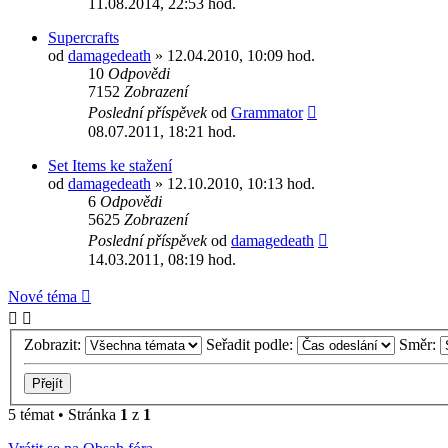
11.08.2014, 22:53 hod.
Supercrafts
od
damagedeath
» 12.04.2010, 10:09 hod.
10
Odpovědi
7152
Zobrazení
Poslední příspěvek
od
Grammator
08.07.2011, 18:21 hod.
Set Items ke stažení
od
damagedeath
» 12.10.2010, 10:13 hod.
6
Odpovědi
5625
Zobrazení
Poslední příspěvek
od
damagedeath
14.03.2011, 08:19 hod.
Nové téma
Zobrazit:
Seřadit podle:
Směr:
5 témat • Stránka
1
z
1