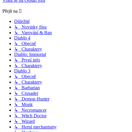
Vrátit se na Obsah fóra
Přejít na
Důležité
↳ Novinky fóra
↳ Varování & Ban
Diablo 4
↳ Obecně
↳ Charaktery
Diablo: Immortal
↳ První info
↳ Charaktery
Diablo 3
↳ Obecně
↳ Charaktery
↳ Barbarian
↳ Crusader
↳ Demon Hunter
↳ Monk
↳ Necromancer
↳ Witch Doctor
↳ Wizard
↳ Herní mechanismy