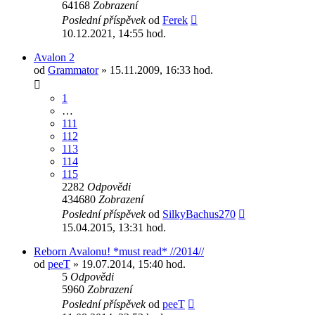
64168
Zobrazení
Poslední příspěvek
od
Ferek
10.12.2021, 14:55 hod.
Avalon 2
od
Grammator
» 15.11.2009, 16:33 hod.
1
…
111
112
113
114
115
2282
Odpovědi
434680
Zobrazení
Poslední příspěvek
od
SilkyBachus270
15.04.2015, 13:31 hod.
Reborn Avalonu! *must read* //2014//
od
peeT
» 19.07.2014, 15:40 hod.
5
Odpovědi
5960
Zobrazení
Poslední příspěvek
od
peeT