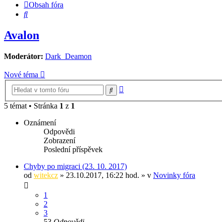
Obsah fóra
Hledat
Avalon
Moderátor:
Dark_Deamon
Nové téma
Pokročilé
Hledat
hledání
5 témat • Stránka
1
z
1
Oznámení
Odpovědi
Zobrazení
Poslední příspěvek
Chyby po migraci (23. 10. 2017)
od
witekcz
» 23.10.2017, 16:22 hod. » v
Novinky fóra
1
2
3
53
Odpovědi