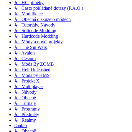
↳ HC příběhy
↳ Často pokládané dotazy (F.A.Q.)
↳ Modifikace
↳ Obecná diskuze o módech
↳ Tutoriály, Návody
↳ Softcode Modding
↳ Hardcode Modding
↳ Módy a nové projekty
↳ The Sin Wars
↳ Avalon
↳ Cesium
↳ Mods By ZOMB
↳ Hell Unleashed
↳ Mods by HMS
↳ Projekt X
↳ Multiplayer
↳ Návody
↳ Obecně
↳ Turnaje
↳ Programy
↳ Předměty
↳ Realmy
Diablo
↳ Obecně