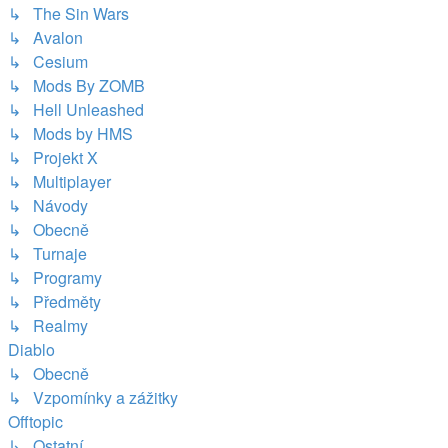
↳ The Sin Wars
↳ Avalon
↳ Cesium
↳ Mods By ZOMB
↳ Hell Unleashed
↳ Mods by HMS
↳ Projekt X
↳ Multiplayer
↳ Návody
↳ Obecně
↳ Turnaje
↳ Programy
↳ Předměty
↳ Realmy
Diablo
↳ Obecně
↳ Vzpomínky a zážitky
Offtopic
↳ Ostatní