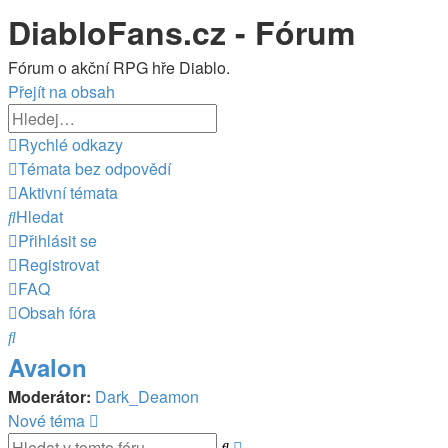
DiabloFans.cz - Fórum
Fórum o akční RPG hře Diablo.
Přejít na obsah
Rychlé odkazy
Témata bez odpovědí
Aktivní témata
Hledat
Přihlásit se
Registrovat
FAQ
Obsah fóra
Hledat
Avalon
Moderátor:
Dark_Deamon
Nové téma
Pokročilé
Hledat