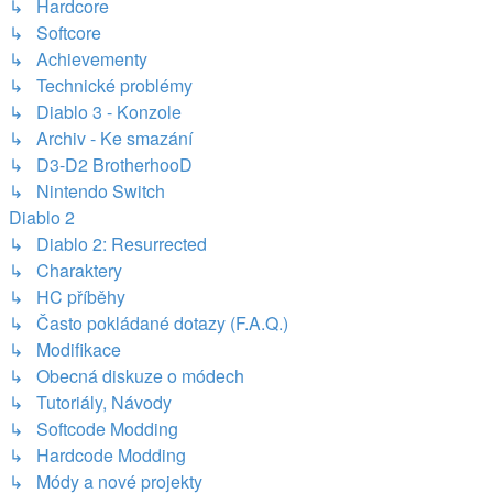
↳ Hardcore
↳ Softcore
↳ Achievementy
↳ Technické problémy
↳ Diablo 3 - Konzole
↳ Archiv - Ke smazání
↳ D3-D2 BrotherhooD
↳ Nintendo Switch
Diablo 2
↳ Diablo 2: Resurrected
↳ Charaktery
↳ HC příběhy
↳ Často pokládané dotazy (F.A.Q.)
↳ Modifikace
↳ Obecná diskuze o módech
↳ Tutoriály, Návody
↳ Softcode Modding
↳ Hardcode Modding
↳ Módy a nové projekty