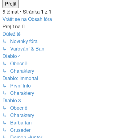
5 témat • Stránka
1
z
1
Vrátit se na Obsah fóra
Přejít na
Důležité
↳ Novinky fóra
↳ Varování & Ban
Diablo 4
↳ Obecně
↳ Charaktery
Diablo: Immortal
↳ První info
↳ Charaktery
Diablo 3
↳ Obecně
↳ Charaktery
↳ Barbarian
↳ Crusader
↳ Demon Hunter