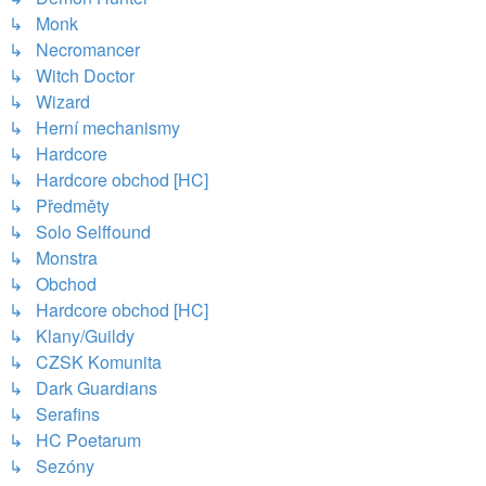
↳ Monk
↳ Necromancer
↳ Witch Doctor
↳ Wizard
↳ Herní mechanismy
↳ Hardcore
↳ Hardcore obchod [HC]
↳ Předměty
↳ Solo Selffound
↳ Monstra
↳ Obchod
↳ Hardcore obchod [HC]
↳ Klany/Guildy
↳ CZSK Komunita
↳ Dark Guardians
↳ Serafins
↳ HC Poetarum
↳ Sezóny