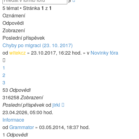
hledání
5 témat • Stránka
1
z
1
Oznámení
Odpovědi
Zobrazení
Poslední příspěvek
Chyby po migraci (23. 10. 2017)
od
witekcz
» 23.10.2017, 16:22 hod. » v
Novinky fóra
1
2
3
53
Odpovědi
316258
Zobrazení
Poslední příspěvek
od
jirkl
23.04.2026, 05:00 hod.
Informace
od
Grammator
» 03.05.2014, 18:37 hod.
1
Odpovědi