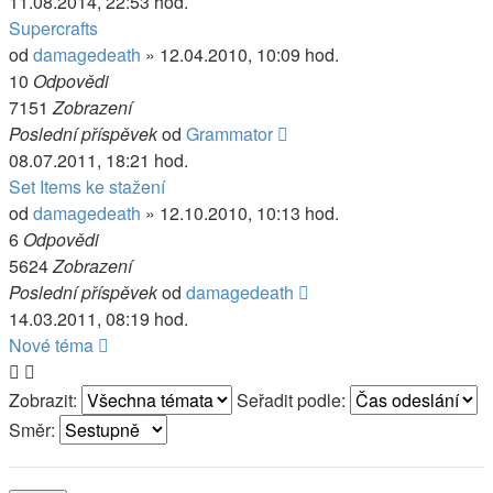
11.08.2014, 22:53 hod.
Supercrafts
od
damagedeath
» 12.04.2010, 10:09 hod.
10
Odpovědi
7151
Zobrazení
Poslední příspěvek
od
Grammator
08.07.2011, 18:21 hod.
Set Items ke stažení
od
damagedeath
» 12.10.2010, 10:13 hod.
6
Odpovědi
5624
Zobrazení
Poslední příspěvek
od
damagedeath
14.03.2011, 08:19 hod.
Nové téma
Zobrazit:
Seřadit podle:
Směr: