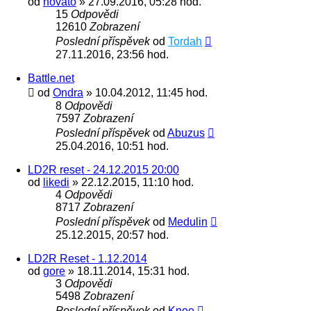
od
novato
» 27.09.2016, 05:28 hod.
15
Odpovědi
12610
Zobrazení
Poslední příspěvek
od
Tordah
27.11.2016, 23:56 hod.
Battle.net
od
Ondra
» 10.04.2012, 11:45 hod.
8
Odpovědi
7597
Zobrazení
Poslední příspěvek
od
Abuzus
25.04.2016, 10:51 hod.
LD2R reset - 24.12.2015 20:00
od
likedi
» 22.12.2015, 11:10 hod.
4
Odpovědi
8717
Zobrazení
Poslední příspěvek
od
Medulin
25.12.2015, 20:57 hod.
LD2R Reset - 1.12.2014
od
gore
» 18.11.2014, 15:31 hod.
3
Odpovědi
5498
Zobrazení
Poslední příspěvek
od
Knee