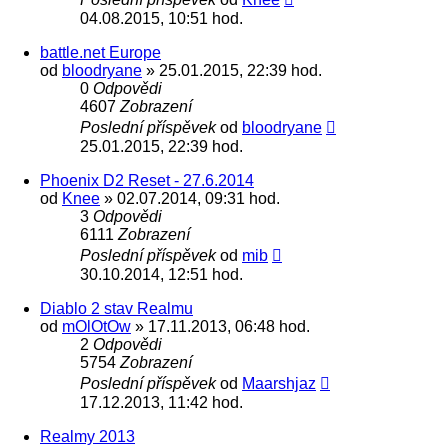
04.08.2015, 10:51 hod.
battle.net Europe
od
bloodryane
» 25.01.2015, 22:39 hod.
0
Odpovědi
4607
Zobrazení
Poslední příspěvek
od
bloodryane
25.01.2015, 22:39 hod.
Phoenix D2 Reset - 27.6.2014
od
Knee
» 02.07.2014, 09:31 hod.
3
Odpovědi
6111
Zobrazení
Poslední příspěvek
od
mib
30.10.2014, 12:51 hod.
Diablo 2 stav Realmu
od
mOlOtOw
» 17.11.2013, 06:48 hod.
2
Odpovědi
5754
Zobrazení
Poslední příspěvek
od
Maarshjaz
17.12.2013, 11:42 hod.
Realmy 2013