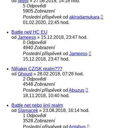
od
likedi
» 27.06.2019, 14:18 hod.
5
Odpovědi
5905
Zobrazení
Poslední příspěvek
od
akiradamukara
01.02.2020, 22:45 hod.
Battle net/ HC EU
od
Jameess
» 15.12.2018, 23:47 hod.
0
Odpovědi
4940
Zobrazení
Poslední příspěvek
od
Jameess
15.12.2018, 23:47 hod.
Nějakej CZ/SK realm???
od
Ghoust
» 28.02.2018, 07:28 hod.
2
Odpovědi
4548
Zobrazení
Poslední příspěvek
od
Abuzus
18.11.2018, 10:40 hod.
Battle net nebo jiný realm
od
Slamacek
» 23.08.2018, 16:14 hod.
1
Odpovědi
3528
Zobrazení
Poslední příspěvek
od
Antabus