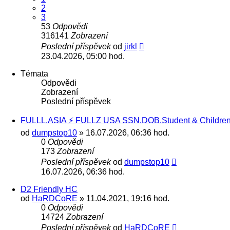
2
3
53
Odpovědi
316141
Zobrazení
Poslední příspěvek
od
jirkl
23.04.2026, 05:00 hod.
Témata
Odpovědi
Zobrazení
Poslední příspěvek
FULLL.ASIA ⚡ FULLZ USA SSN.DOB.Student & Сhildren
od
dumpstop10
» 16.07.2026, 06:36 hod.
0
Odpovědi
173
Zobrazení
Poslední příspěvek
od
dumpstop10
16.07.2026, 06:36 hod.
D2 Friendly HC
od
HaRDCoRE
» 11.04.2021, 19:16 hod.
0
Odpovědi
14724
Zobrazení
Poslední příspěvek
od
HaRDCoRE