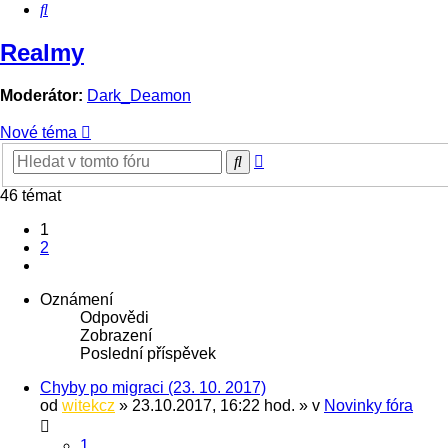
Hledat
Realmy
Moderátor:
Dark_Deamon
Nové téma
Pokročilé
Hledat
hledání
46 témat
1
2
Další
Oznámení
Odpovědi
Zobrazení
Poslední příspěvek
Chyby po migraci (23. 10. 2017)
od
witekcz
» 23.10.2017, 16:22 hod. » v
Novinky fóra
1