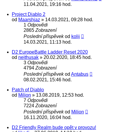
11.04.2021, 19:16 hod.
Project Diablo 2
od
Maarshjaz
» 14.03.2021, 09:28 hod.
1
Odpovědi
2865
Zobrazení
Poslední příspěvek
od
kolij
14.03.2021, 11:13 hod.
D2 EuropeBattle Ladder Reset 2020
od
neithusak
» 20.02.2020, 18:45 hod.
3
Odpovědi
4794
Zobrazení
Poslední příspěvek
od
Antabus
08.02.2021, 15:46 hod.
Patch of Diablo
od
Milion
» 13.08.2019, 12:53 hod.
7
Odpovědi
7224
Zobrazení
Poslední příspěvek
od
Milion
16.11.2020, 16:04 hod.
D2 Friendly Realm bude opět v provozu!