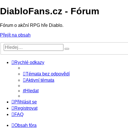
DiabloFans.cz - Fórum
Fórum o akční RPG hře Diablo.
Přejít na obsah
Rychlé odkazy
Témata bez odpovědí
Aktivní témata
Hledat
Přihlásit se
Registrovat
FAQ
Obsah fóra