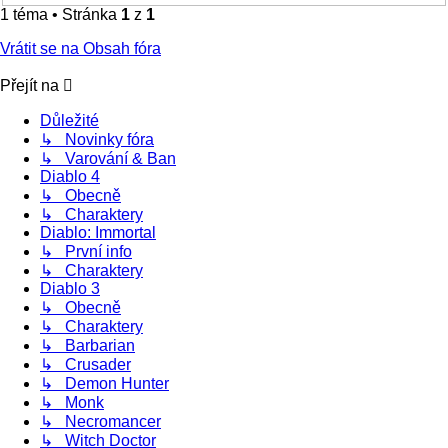
1 téma • Stránka
1
z
1
Vrátit se na Obsah fóra
Přejít na
Důležité
↳ Novinky fóra
↳ Varování & Ban
Diablo 4
↳ Obecně
↳ Charaktery
Diablo: Immortal
↳ První info
↳ Charaktery
Diablo 3
↳ Obecně
↳ Charaktery
↳ Barbarian
↳ Crusader
↳ Demon Hunter
↳ Monk
↳ Necromancer
↳ Witch Doctor