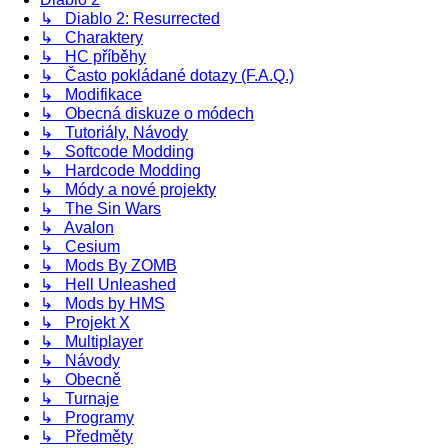
↳ Diablo 2: Resurrected
↳ Charaktery
↳ HC příběhy
↳ Často pokládané dotazy (F.A.Q.)
↳ Modifikace
↳ Obecná diskuze o módech
↳ Tutoriály, Návody
↳ Softcode Modding
↳ Hardcode Modding
↳ Módy a nové projekty
↳ The Sin Wars
↳ Avalon
↳ Cesium
↳ Mods By ZOMB
↳ Hell Unleashed
↳ Mods by HMS
↳ Projekt X
↳ Multiplayer
↳ Návody
↳ Obecně
↳ Turnaje
↳ Programy
↳ Předměty