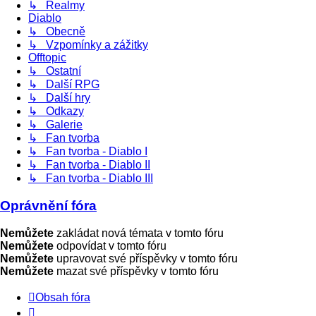
↳ Realmy
Diablo
↳ Obecně
↳ Vzpomínky a zážitky
Offtopic
↳ Ostatní
↳ Další RPG
↳ Další hry
↳ Odkazy
↳ Galerie
↳ Fan tvorba
↳ Fan tvorba - Diablo I
↳ Fan tvorba - Diablo II
↳ Fan tvorba - Diablo III
Oprávnění fóra
Nemůžete
zakládat nová témata v tomto fóru
Nemůžete
odpovídat v tomto fóru
Nemůžete
upravovat své příspěvky v tomto fóru
Nemůžete
mazat své příspěvky v tomto fóru
Obsah fóra