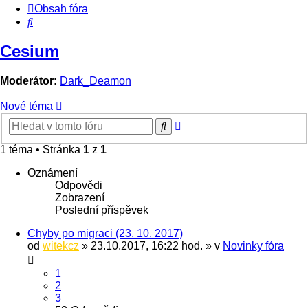
Obsah fóra
Hledat
Cesium
Moderátor:
Dark_Deamon
Nové téma
Pokročilé
Hledat
hledání
1 téma • Stránka
1
z
1
Oznámení
Odpovědi
Zobrazení
Poslední příspěvek
Chyby po migraci (23. 10. 2017)
od
witekcz
» 23.10.2017, 16:22 hod. » v
Novinky fóra
1
2
3