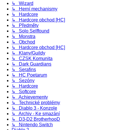
↳ Wizard
↳ Herní mechanismy
↳ Hardcore
↳ Hardcore obchod [HC]
↳ Předměty
↳ Solo Selffound
↳ Monstra
↳ Obchod
↳ Hardcore obchod [HC]
↳ Klany/Guildy
↳ CZSK Komunita
↳ Dark Guardians
↳ Serafins
↳ HC Poetarum
↳ Sezóny
↳ Hardcore
↳ Softcore
↳ Achievementy
↳ Technické problémy
↳ Diablo 3 - Konzole
↳ Archiv - Ke smazání
↳ D3-D2 BrotherhooD
↳ Nintendo Switch
Diablo 2