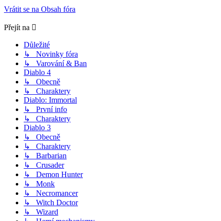
Vrátit se na Obsah fóra
Přejít na
Důležité
↳ Novinky fóra
↳ Varování & Ban
Diablo 4
↳ Obecně
↳ Charaktery
Diablo: Immortal
↳ První info
↳ Charaktery
Diablo 3
↳ Obecně
↳ Charaktery
↳ Barbarian
↳ Crusader
↳ Demon Hunter
↳ Monk
↳ Necromancer
↳ Witch Doctor
↳ Wizard