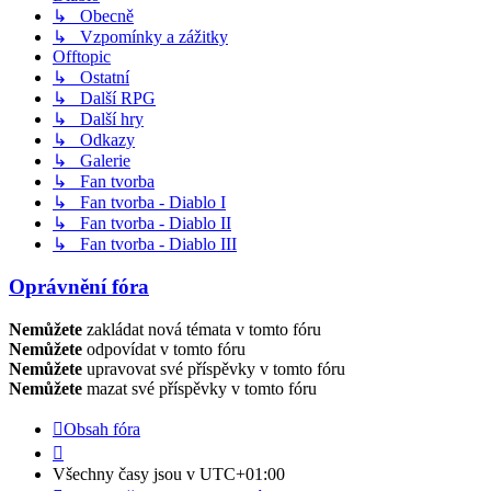
↳ Obecně
↳ Vzpomínky a zážitky
Offtopic
↳ Ostatní
↳ Další RPG
↳ Další hry
↳ Odkazy
↳ Galerie
↳ Fan tvorba
↳ Fan tvorba - Diablo I
↳ Fan tvorba - Diablo II
↳ Fan tvorba - Diablo III
Oprávnění fóra
Nemůžete
zakládat nová témata v tomto fóru
Nemůžete
odpovídat v tomto fóru
Nemůžete
upravovat své příspěvky v tomto fóru
Nemůžete
mazat své příspěvky v tomto fóru
Obsah fóra
Všechny časy jsou v
UTC+01:00