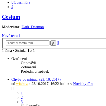
Obsah fóra
Hledat
Cesium
Moderátor:
Dark_Deamon
Nové téma
Pokročilé
Hledat
hledání
1 téma • Stránka
1
z
1
Oznámení
Odpovědi
Zobrazení
Poslední příspěvek
Chyby po migraci (23. 10. 2017)
od
witekcz
» 23.10.2017, 16:22 hod. » v
Novinky fóra
1
2
3
53
Odpovědi