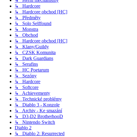
↳ Herní mechanismy
↳ Hardcore
↳ Hardcore obchod [HC]
↳ Předměty
↳ Solo Selffound
↳ Monstra
↳ Obchod
↳ Hardcore obchod [HC]
↳ Klany/Guildy
↳ CZSK Komunita
↳ Dark Guardians
↳ Serafins
↳ HC Poetarum
↳ Sezóny
↳ Hardcore
↳ Softcore
↳ Achievementy
↳ Technické problémy
↳ Diablo 3 - Konzole
↳ Archiv - Ke smazání
↳ D3-D2 BrotherhooD
↳ Nintendo Switch
Diablo 2
↳ Diablo 2: Resurrected