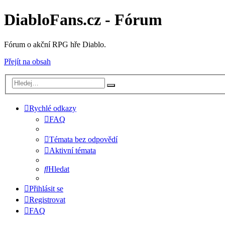
DiabloFans.cz - Fórum
Fórum o akční RPG hře Diablo.
Přejít na obsah
Rychlé odkazy
FAQ
Témata bez odpovědí
Aktivní témata
Hledat
Přihlásit se
Registrovat
FAQ