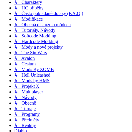
↳ Charaktery
↳ HC příběhy
↳ Často pokládané dotazy (F.A.Q.)
↳ Modifikace
↳ Obecná diskuze o módech
↳ Tutoriály, Návody
↳ Softcode Modding
↳ Hardcode Modding
↳ Módy a nové projekty
↳ The Sin Wars
↳ Avalon
↳ Cesium
↳ Mods By ZOMB
↳ Hell Unleashed
↳ Mods by HMS
↳ Projekt X
↳ Multiplayer
↳ Návody
↳ Obecně
↳ Turnaje
↳ Programy
↳ Předměty
↳ Realmy
Diablo