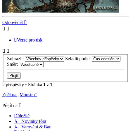
Nahoru
Odpovědět
Verze pro tisk
Zobrazit:
Seřadit podle:
Směr:
2 příspěvky • Stránka
1
z
1
Zpět na „Monstra“
Přejít na
Důležité
↳ Novinky fóra
↳ Varování & Ban