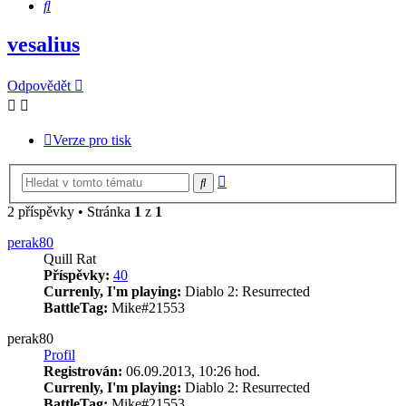
Hledat
vesalius
Odpovědět
Verze pro tisk
Pokročilé
Hledat
hledání
2 příspěvky • Stránka
1
z
1
perak80
Quill Rat
Příspěvky:
40
Currenly, I'm playing:
Diablo 2: Resurrected
BattleTag:
Mike#21553
perak80
Profil
Registrován:
06.09.2013, 10:26 hod.
Currenly, I'm playing:
Diablo 2: Resurrected
BattleTag:
Mike#21553