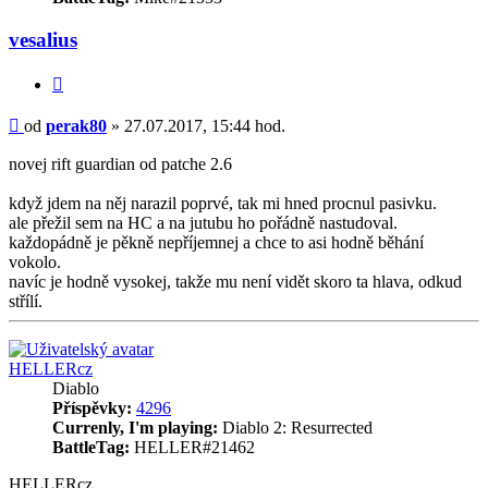
vesalius
Citace
Příspěvek
od
perak80
»
27.07.2017, 15:44 hod.
novej rift guardian od patche 2.6
když jdem na něj narazil poprvé, tak mi hned procnul pasivku.
ale přežil sem na HC a na jutubu ho pořádně nastudoval.
každopádně je pěkně nepříjemnej a chce to asi hodně běhání
vokolo.
navíc je hodně vysokej, takže mu není vidět skoro ta hlava, odkud
střílí.
Nahoru
HELLERcz
Diablo
Příspěvky:
4296
Currenly, I'm playing:
Diablo 2: Resurrected
BattleTag:
HELLER#21462
HELLERcz