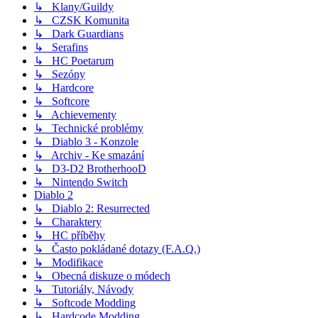
↳ Klany/Guildy
↳ CZSK Komunita
↳ Dark Guardians
↳ Serafins
↳ HC Poetarum
↳ Sezóny
↳ Hardcore
↳ Softcore
↳ Achievementy
↳ Technické problémy
↳ Diablo 3 - Konzole
↳ Archiv - Ke smazání
↳ D3-D2 BrotherhooD
↳ Nintendo Switch
Diablo 2
↳ Diablo 2: Resurrected
↳ Charaktery
↳ HC příběhy
↳ Často pokládané dotazy (F.A.Q.)
↳ Modifikace
↳ Obecná diskuze o módech
↳ Tutoriály, Návody
↳ Softcode Modding
↳ Hardcode Modding