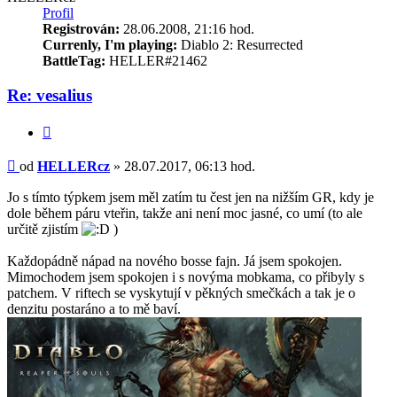
Profil
Registrován:
28.06.2008, 21:16 hod.
Currenly, I'm playing:
Diablo 2: Resurrected
BattleTag:
HELLER#21462
Re: vesalius
Citace
Příspěvek
od
HELLERcz
»
28.07.2017, 06:13 hod.
Jo s tímto týpkem jsem měl zatím tu čest jen na nižším GR, kdy je
dole během páru vteřin, takže ani není moc jasné, co umí (to ale
určitě zjistím
)
Každopádně nápad na nového bosse fajn. Já jsem spokojen.
Mimochodem jsem spokojen i s novýma mobkama, co přibyly s
patchem. V riftech se vyskytují v pěkných smečkách a tak je o
denzitu postaráno a to mě baví.