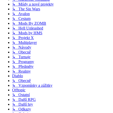
↳ Módy a nové projekty
↳ The Sin Wars
↳ Avalon
↳ Cesium
↳ Mods By ZOMB
↳ Hell Unleashed
↳ Mods by HMS
↳ Projekt X
↳ Multiplayer
↳ Návody
↳ Obecně
↳ Turnaje
↳ Programy
↳ Předměty
↳ Realmy
Diablo
↳ Obecně
↳ Vzpomínky a zážitky
Offtopic
↳ Ostatní
↳ Další RPG
↳ Další hry
↳ Odkazy