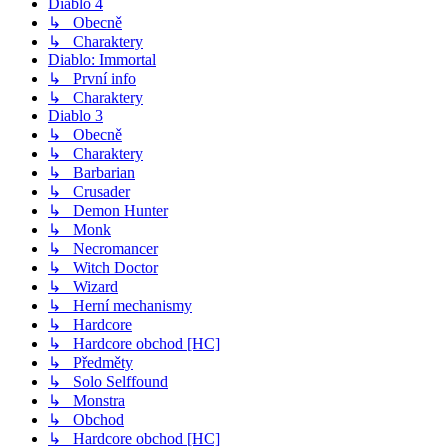
Diablo 4
↳ Obecně
↳ Charaktery
Diablo: Immortal
↳ První info
↳ Charaktery
Diablo 3
↳ Obecně
↳ Charaktery
↳ Barbarian
↳ Crusader
↳ Demon Hunter
↳ Monk
↳ Necromancer
↳ Witch Doctor
↳ Wizard
↳ Herní mechanismy
↳ Hardcore
↳ Hardcore obchod [HC]
↳ Předměty
↳ Solo Selffound
↳ Monstra
↳ Obchod
↳ Hardcore obchod [HC]