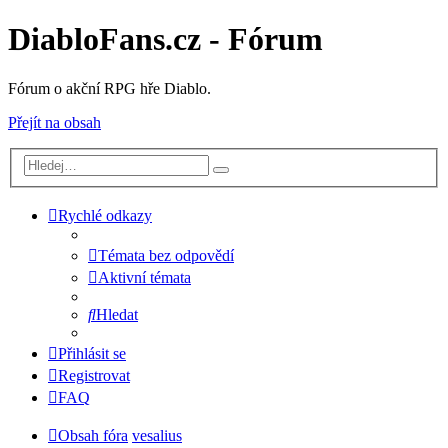
DiabloFans.cz - Fórum
Fórum o akční RPG hře Diablo.
Přejít na obsah
Rychlé odkazy
Témata bez odpovědí
Aktivní témata
Hledat
Přihlásit se
Registrovat
FAQ
Obsah fóra
vesalius