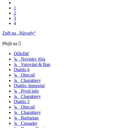
Předchozí
1
2
3
4
Zpět na „Návody“
Přejít na
Důležité
↳ Novinky fóra
↳ Varování & Ban
Diablo 4
↳ Obecně
↳ Charaktery
Diablo: Immortal
↳ První info
↳ Charaktery
Diablo 3
↳ Obecně
↳ Charaktery
↳ Barbarian
↳ Crusader