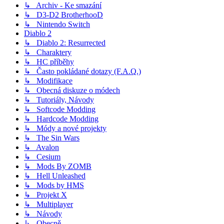
↳ Archiv - Ke smazání
↳ D3-D2 BrotherhooD
↳ Nintendo Switch
Diablo 2
↳ Diablo 2: Resurrected
↳ Charaktery
↳ HC příběhy
↳ Často pokládané dotazy (F.A.Q.)
↳ Modifikace
↳ Obecná diskuze o módech
↳ Tutoriály, Návody
↳ Softcode Modding
↳ Hardcode Modding
↳ Módy a nové projekty
↳ The Sin Wars
↳ Avalon
↳ Cesium
↳ Mods By ZOMB
↳ Hell Unleashed
↳ Mods by HMS
↳ Projekt X
↳ Multiplayer
↳ Návody
↳ Obecně