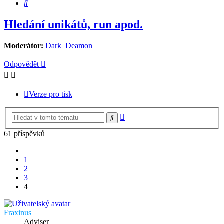
Hledat
Hledání unikátů, run apod.
Moderátor:
Dark_Deamon
Odpovědět
Verze pro tisk
Pokročilé
Hledat
hledání
61 příspěvků
Předchozí
1
2
3
4
Fraxinus
Adviser