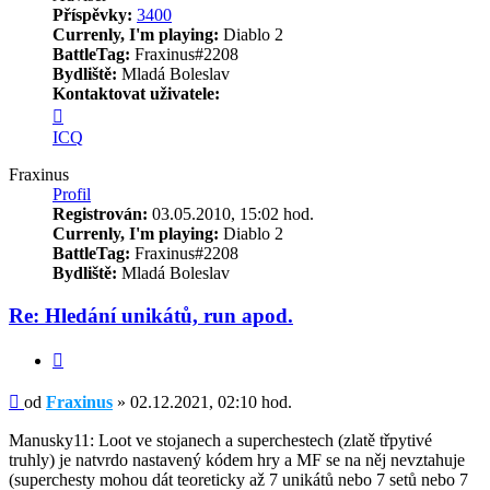
Příspěvky:
3400
Currenly, I'm playing:
Diablo 2
BattleTag:
Fraxinus#2208
Bydliště:
Mladá Boleslav
Kontaktovat uživatele:
Kontaktovat
uživatele
ICQ
Fraxinus
Fraxinus
Profil
Registrován:
03.05.2010, 15:02 hod.
Currenly, I'm playing:
Diablo 2
BattleTag:
Fraxinus#2208
Bydliště:
Mladá Boleslav
Re: Hledání unikátů, run apod.
Citace
Příspěvek
od
Fraxinus
»
02.12.2021, 02:10 hod.
Manusky11: Loot ve stojanech a superchestech (zlatě třpytivé
truhly) je natvrdo nastavený kódem hry a MF se na něj nevztahuje
(superchesty mohou dát teoreticky až 7 unikátů nebo 7 setů nebo 7