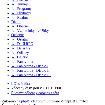
↳ Turnaje
↳ Programy
↳ Předměty
↳ Realmy
Diablo
↳ Obecně
↳ Vzpomínky a zážitky
Offtopic
↳ Ostatní
↳ Další RPG
↳ Další hry
↳ Odkazy
↳ Galerie
↳ Fan tvorba
↳ Fan tvorba - Diablo I
↳ Fan tvorba - Diablo II
↳ Fan tvorba - Diablo III
Obsah fóra
Všechny časy jsou v
UTC+01:00
Smazat všechny cookies z fóra
Založeno na
phpBB
® Forum Software © phpBB Limited