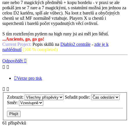
rare nebo 7 magických předmětů + kopu bordelu - v praxi se ale
potkáš jen se 7 rare a 7 magickými, s ostatními možná jen jednou za
celou D2 kariéru, spíš ale vůbec). Na loot z barelů a obyčejných
chestů se už MF normálně vztahuje. Players X u chestů i
superchestů i barelů počet vypadnutých věcí ovlivní.
S tím roztrženým pytlem na high runy jsi asi měl jen štěstí.
...Ancients, go, go go!
Current Project:
Popis skillů na
Diablo2 centrále
-
zde je k
nahlédnutí
(100 % completed)
Nahoru
Odpovědět
Verze pro tisk
Zobrazit:
Seřadit podle:
Směr:
61 příspěvků