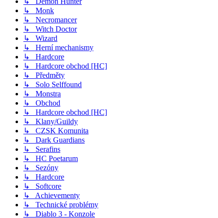
↳ Demon Hunter
↳ Monk
↳ Necromancer
↳ Witch Doctor
↳ Wizard
↳ Herní mechanismy
↳ Hardcore
↳ Hardcore obchod [HC]
↳ Předměty
↳ Solo Selffound
↳ Monstra
↳ Obchod
↳ Hardcore obchod [HC]
↳ Klany/Guildy
↳ CZSK Komunita
↳ Dark Guardians
↳ Serafins
↳ HC Poetarum
↳ Sezóny
↳ Hardcore
↳ Softcore
↳ Achievementy
↳ Technické problémy
↳ Diablo 3 - Konzole