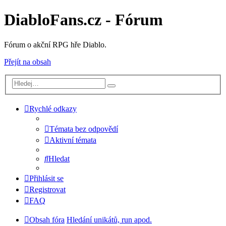
DiabloFans.cz - Fórum
Fórum o akční RPG hře Diablo.
Přejít na obsah
Rychlé odkazy
Témata bez odpovědí
Aktivní témata
Hledat
Přihlásit se
Registrovat
FAQ
Obsah fóra
Hledání unikátů, run apod.