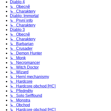
Diablo 4
↳ Obecně
↳ Charaktery
Diablo: Immortal
↳ První info
↳ Charaktery
Diablo 3
↳ Obecně
↳ Charaktery
↳ Barbarian
↳ Crusader
↳ Demon Hunter
↳ Monk
↳ Necromancer
↳ Witch Doctor
↳ Wizard
↳ Herní mechanismy
↳ Hardcore
↳ Hardcore obchod [HC]
↳ Předměty
↳ Solo Selffound
↳ Monstra
↳ Obchod
↳ Hardcore obchod [HC]