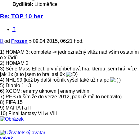
Bydliště:
Litoměřice
Re: TOP 10 her
Citace
Příspěvek
od
Frozen
»
09.04.2015, 06:21 hod.
1) HOMAM 3: complete -> jednoznačný vítěz nad vším ostatním
o x řádů
2) HOMAM 2
3) Série Mass Effect, první příběhová hra, kterou jsem hrál více
jak 1x (a to jsem to hrál asi 6x
)
4) NHL 99 (kéž by další ročník vyšel také už na pc
)
5) Diablo 1 - 3
6) XCOM: enemy uknown | enemy within
7) PES (tuším že do verze 2012, pak už mě to nebavilo)
8) FIFA 15
9) MAFIA I a II
10) Final fantasy VII & VIII
Nahoru
vakek