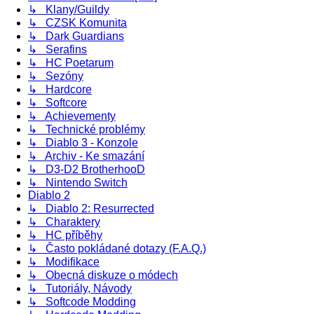
↳ Klany/Guildy
↳ CZSK Komunita
↳ Dark Guardians
↳ Serafins
↳ HC Poetarum
↳ Sezóny
↳ Hardcore
↳ Softcore
↳ Achievementy
↳ Technické problémy
↳ Diablo 3 - Konzole
↳ Archiv - Ke smazání
↳ D3-D2 BrotherhooD
↳ Nintendo Switch
Diablo 2
↳ Diablo 2: Resurrected
↳ Charaktery
↳ HC příběhy
↳ Často pokládané dotazy (F.A.Q.)
↳ Modifikace
↳ Obecná diskuze o módech
↳ Tutoriály, Návody
↳ Softcode Modding