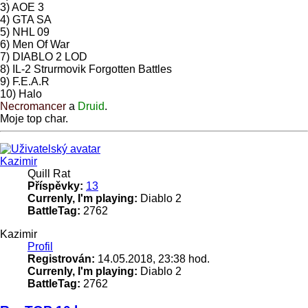
3) AOE 3
4) GTA SA
5) NHL 09
6) Men Of War
7) DIABLO 2 LOD
8) IL-2 Strurmovik Forgotten Battles
9) F.E.A.R
10) Halo
Necromancer
a
Druid
.
Moje top char.
Nahoru
Kazimir
Quill Rat
Příspěvky:
13
Currenly, I'm playing:
Diablo 2
BattleTag:
2762
Kazimir
Profil
Registrován:
14.05.2018, 23:38 hod.
Currenly, I'm playing:
Diablo 2
BattleTag:
2762