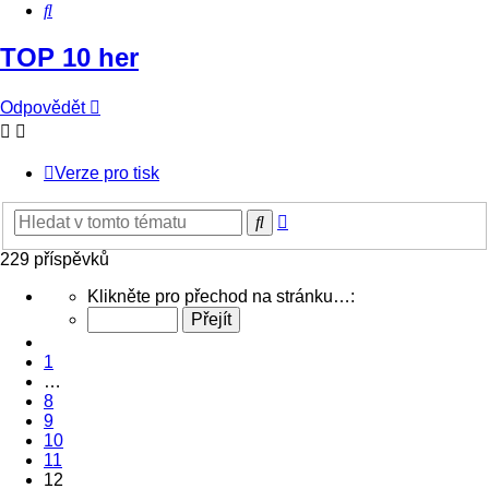
Hledat
TOP 10 her
Odpovědět
Verze pro tisk
Pokročilé
Hledat
hledání
229 příspěvků
Stránka
Klikněte pro přechod na stránku…:
12
z
Předchozí
12
1
…
8
9
10
11
12