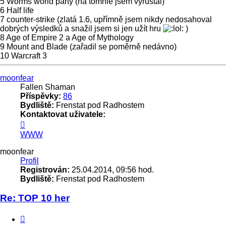
5 Worms world party (na tomhle jsem vyrůstal)
6 Half life
7 counter-strike (zlatá 1.6, upřímně jsem nikdy nedosahoval
dobrých výsledků a snažil jsem si jen užít hru
)
8 Age of Empire 2 a Age of Mythology
9 Mount and Blade (zařadil se poměrně nedávno)
10 Warcraft 3
Nahoru
moonfear
Fallen Shaman
Příspěvky:
86
Bydliště:
Frenstat pod Radhostem
Kontaktovat uživatele:
Kontaktovat
uživatele
WWW
moonfear
moonfear
Profil
Registrován:
25.04.2014, 09:56 hod.
Bydliště:
Frenstat pod Radhostem
Re: TOP 10 her
Citace