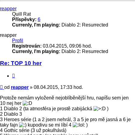
Nahoru
reapper
Quill Rat
Příspěvky:
6
Currenly, I'm playing:
Diablo 2: Resurrected
reapper
Profil
Registrován:
03.04.2015, 09:06 hod.
Currenly, I'm playing:
Diablo 2: Resurrected
Re: TOP 10 her
Citace
Příspěvek
od
reapper
»
08.04.2015, 17:33 hod.
Protože nemám vyloženě nejoblíběnější hru, napíšu sem jen
10 nej her
1 Diablo 2 (ta atmosféra je prostě zabijácká
)
2 Diablo 3
3 Heroes série (1 a 2 jsem nehrál, 3 a 5 je pro mě jasná a 6 je
taky fajn
kupodivu se mi líbí 4
)
4 Gothic série (3 už pokulhává)