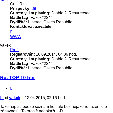
Quill Rat
Příspěvky:
39
Currenly, I'm playing:
Diablo 2: Resurrected
BattleTag:
Vakek#2244
Bydliště:
Liberec, Czech Republic
Kontaktovat uživatele:
Kontaktovat
uživatele
WWW
vakek
vakek
Profil
Registrován:
16.09.2014, 04:36 hod.
Currenly, I'm playing:
Diablo 2: Resurrected
BattleTag:
Vakek#2244
Bydliště:
Liberec, Czech Republic
Re: TOP 10 her
Citace
Příspěvek
od
vakek
»
12.04.2015, 02:16 hod.
Také napíšu pouze seznam her, ale bez nějakého řazení dle
zábavnosti. To prostě nedokážu :-D