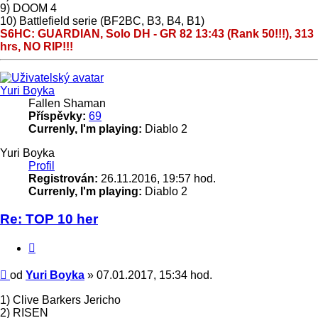
9) DOOM 4
10) Battlefield serie (BF2BC, B3, B4, B1)
S6HC: GUARDIAN, Solo DH - GR 82 13:43 (Rank 50!!!), 313
hrs, NO RIP!!!
Nahoru
Yuri Boyka
Fallen Shaman
Příspěvky:
69
Currenly, I'm playing:
Diablo 2
Yuri Boyka
Profil
Registrován:
26.11.2016, 19:57 hod.
Currenly, I'm playing:
Diablo 2
Re: TOP 10 her
Citace
Příspěvek
od
Yuri Boyka
»
07.01.2017, 15:34 hod.
1) Clive Barkers Jericho
2) RISEN