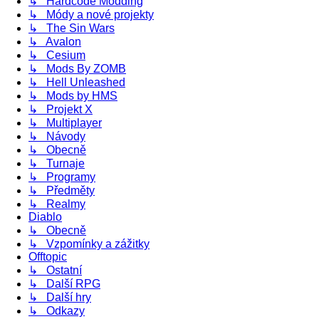
↳ Hardcode Modding
↳ Módy a nové projekty
↳ The Sin Wars
↳ Avalon
↳ Cesium
↳ Mods By ZOMB
↳ Hell Unleashed
↳ Mods by HMS
↳ Projekt X
↳ Multiplayer
↳ Návody
↳ Obecně
↳ Turnaje
↳ Programy
↳ Předměty
↳ Realmy
Diablo
↳ Obecně
↳ Vzpomínky a zážitky
Offtopic
↳ Ostatní
↳ Další RPG
↳ Další hry
↳ Odkazy