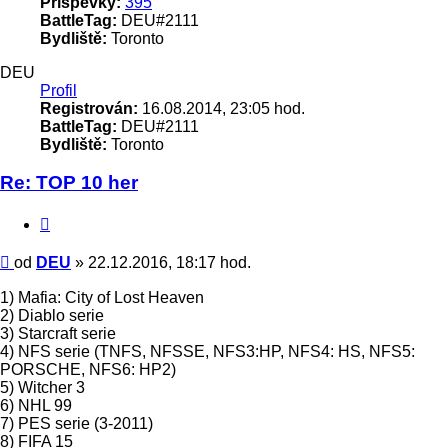
Příspěvky:
395
BattleTag:
DEU#2111
Bydliště:
Toronto
DEU
Profil
Registrován:
16.08.2014, 23:05 hod.
BattleTag:
DEU#2111
Bydliště:
Toronto
Re: TOP 10 her
Citace
Příspěvek
od
DEU
»
22.12.2016, 18:17 hod.
1) Mafia: City of Lost Heaven
2) Diablo serie
3) Starcraft serie
4) NFS serie (TNFS, NFSSE, NFS3:HP, NFS4: HS, NFS5:
PORSCHE, NFS6: HP2)
5) Witcher 3
6) NHL 99
7) PES serie (3-2011)
8) FIFA 15