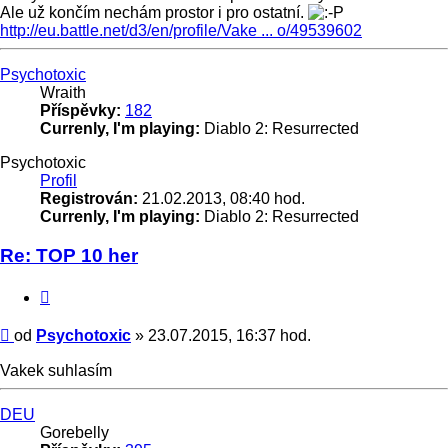
Ale už končím nechám prostor i pro ostatní.
http://eu.battle.net/d3/en/profile/Vake ... o/49539602
Nahoru
Psychotoxic
Wraith
Příspěvky:
182
Currenly, I'm playing:
Diablo 2: Resurrected
Psychotoxic
Profil
Registrován:
21.02.2013, 08:40 hod.
Currenly, I'm playing:
Diablo 2: Resurrected
Re: TOP 10 her
Citace
Příspěvek
od
Psychotoxic
»
23.07.2015, 16:37 hod.
Vakek suhlasím
Nahoru
DEU
Gorebelly