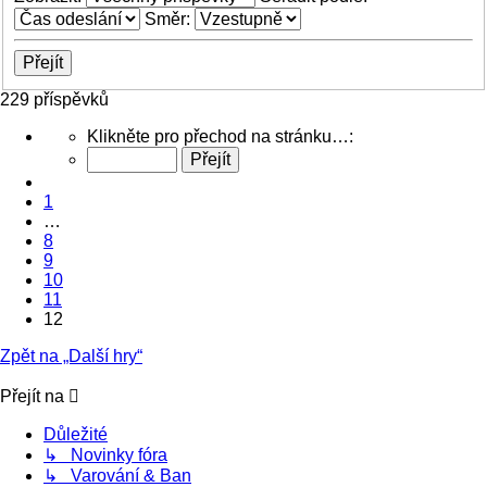
Směr:
229 příspěvků
Stránka
Klikněte pro přechod na stránku…:
12
z
Předchozí
12
1
…
8
9
10
11
12
Zpět na „Další hry“
Přejít na
Důležité
↳ Novinky fóra
↳ Varování & Ban