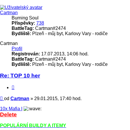
Cartman
Burning Soul
Příspěvky:
738
BattleTag:
Cartman#2474
Bydliště:
Plzeň - můj byt, Karlovy Vary - rodiče
Cartman
Profil
Registrován:
17.07.2013, 14:06 hod.
BattleTag:
Cartman#2474
Bydliště:
Plzeň - můj byt, Karlovy Vary - rodiče
Re: TOP 10 her
Citace
Příspěvek
od
Cartman
»
29.01.2015, 17:40 hod.
10x Mafia I
Delete
POPULÁRNÍ BUILDY A ITEMY