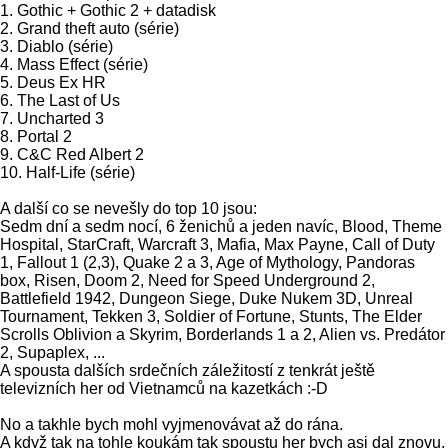
1. Gothic + Gothic 2 + datadisk
2. Grand theft auto (série)
3. Diablo (série)
4. Mass Effect (série)
5. Deus Ex HR
6. The Last of Us
7. Uncharted 3
8. Portal 2
9. C&C Red Albert 2
10. Half-Life (série)
A další co se nevešly do top 10 jsou:
Sedm dní a sedm nocí, 6 ženichů a jeden navíc, Blood, Theme
Hospital, StarCraft, Warcraft 3, Mafia, Max Payne, Call of Duty
1, Fallout 1 (2,3), Quake 2 a 3, Age of Mythology, Pandoras
box, Risen, Doom 2, Need for Speed Underground 2,
Battlefield 1942, Dungeon Siege, Duke Nukem 3D, Unreal
Tournament, Tekken 3, Soldier of Fortune, Stunts, The Elder
Scrolls Oblivion a Skyrim, Borderlands 1 a 2, Alien vs. Predátor
2, Supaplex, ...
A spousta dalších srdečních záležitostí z tenkrát ještě
televizních her od Vietnamců na kazetkách :-D
No a takhle bych mohl vyjmenovávat až do rána.
A když tak na tohle koukám tak spoustu her bych asi dal znovu.