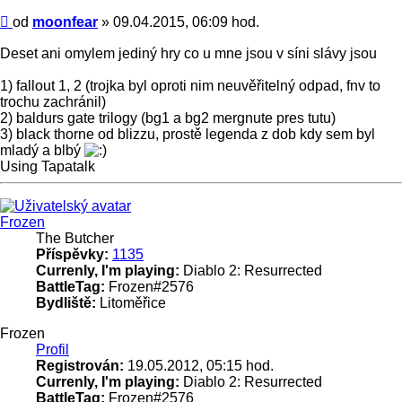
Příspěvek
od
moonfear
»
09.04.2015, 06:09 hod.
Deset ani omylem jediný hry co u mne jsou v síni slávy jsou
1) fallout 1, 2 (trojka byl oproti nim neuvěřitelný odpad, fnv to
trochu zachránil)
2) baldurs gate trilogy (bg1 a bg2 mergnute pres tutu)
3) black thorne od blizzu, prostě legenda z dob kdy sem byl
mladý a blbý
Using Tapatalk
Nahoru
Frozen
The Butcher
Příspěvky:
1135
Currenly, I'm playing:
Diablo 2: Resurrected
BattleTag:
Frozen#2576
Bydliště:
Litoměřice
Frozen
Profil
Registrován:
19.05.2012, 05:15 hod.
Currenly, I'm playing:
Diablo 2: Resurrected
BattleTag:
Frozen#2576