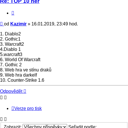
Re: TOP 10 her
Citace
Příspěvek
od
Kazimir
»
16.01.2019, 23:49 hod.
1. Diablo2
2. Gothic1
3. Warcraft2
4.Diablo 1
5.warcraft3
6. World Of Warcraft
7. Gothic 2
8. Web hra ve stínu draků
9. Web hra darkelf
10. Counter-Strike 1.6
Nahoru
Odpovědět
Verze pro tisk
Zobrazit:
Seřadit podle: