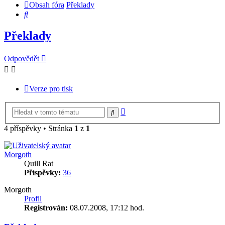
Obsah fóra
Překlady
Hledat
Překlady
Odpovědět
Verze pro tisk
Pokročilé
Hledat
hledání
4 příspěvky • Stránka
1
z
1
Morgoth
Quill Rat
Příspěvky:
36
Morgoth
Profil
Registrován:
08.07.2008, 17:12 hod.