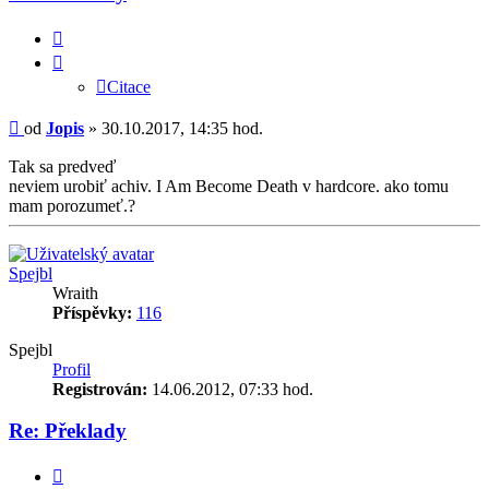
Citace
Citace
Příspěvek
od
Jopis
»
30.10.2017, 14:35 hod.
Tak sa predveď
neviem urobiť achiv. I Am Become Death v hardcore. ako tomu
mam porozumeť.?
Nahoru
Spejbl
Wraith
Příspěvky:
116
Spejbl
Profil
Registrován:
14.06.2012, 07:33 hod.
Re: Překlady
Citace