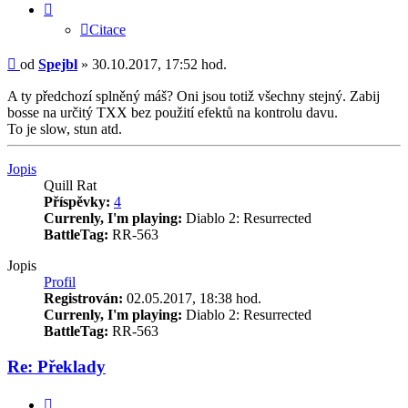
Citace
Příspěvek
od
Spejbl
»
30.10.2017, 17:52 hod.
A ty předchozí splněný máš? Oni jsou totiž všechny stejný. Zabij
bosse na určitý TXX bez použití efektů na kontrolu davu.
To je slow, stun atd.
Nahoru
Jopis
Quill Rat
Příspěvky:
4
Currenly, I'm playing:
Diablo 2: Resurrected
BattleTag:
RR-563
Jopis
Profil
Registrován:
02.05.2017, 18:38 hod.
Currenly, I'm playing:
Diablo 2: Resurrected
BattleTag:
RR-563
Re: Překlady
Citace