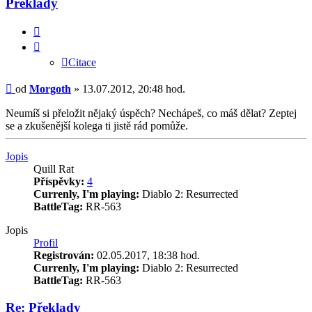
Překlady
Citace
Citace
Příspěvek
od
Morgoth
»
13.07.2012, 20:48 hod.
Neumíš si přeložit nějaký úspěch? Nechápeš, co máš dělat? Zeptej
se a zkušenější kolega ti jistě rád pomůže.
Nahoru
Jopis
Quill Rat
Příspěvky:
4
Currenly, I'm playing:
Diablo 2: Resurrected
BattleTag:
RR-563
Jopis
Profil
Registrován:
02.05.2017, 18:38 hod.
Currenly, I'm playing:
Diablo 2: Resurrected
BattleTag:
RR-563
Re: Překlady