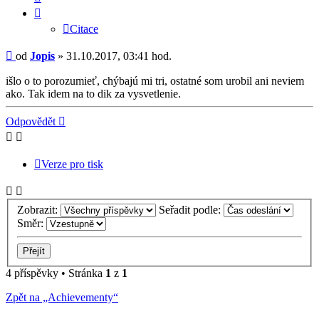
Citace
Příspěvek
od
Jopis
»
31.10.2017, 03:41 hod.
išlo o to porozumieť, chýbajú mi tri, ostatné som urobil ani neviem
ako. Tak idem na to dik za vysvetlenie.
Nahoru
Odpovědět
Verze pro tisk
Zobrazit:
Seřadit podle:
Směr:
4 příspěvky • Stránka
1
z
1
Zpět na „Achievementy“