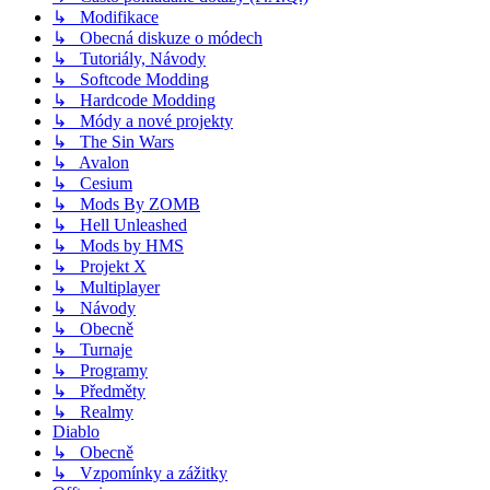
↳ Modifikace
↳ Obecná diskuze o módech
↳ Tutoriály, Návody
↳ Softcode Modding
↳ Hardcode Modding
↳ Módy a nové projekty
↳ The Sin Wars
↳ Avalon
↳ Cesium
↳ Mods By ZOMB
↳ Hell Unleashed
↳ Mods by HMS
↳ Projekt X
↳ Multiplayer
↳ Návody
↳ Obecně
↳ Turnaje
↳ Programy
↳ Předměty
↳ Realmy
Diablo
↳ Obecně
↳ Vzpomínky a zážitky