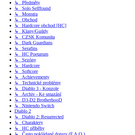
↳ Předměty
↳ Solo Selffound
↳ Monstra
↳ Obchod
↳ Hardcore obchod [HC]
↳ Klany/Guildy
↳ CZSK Komunita
↳ Dark Guardians
↳ Serafins
↳ HC Poetarum
↳ Sezóny
↳ Hardcore
↳ Softcore
↳ Achievementy
↳ Technické problémy
↳ Diablo 3 - Konzole
↳ Archiv - Ke smazání
↳ D3-D2 BrotherhooD
↳ Nintendo Switch
Diablo 2
↳ Diablo 2: Resurrected
↳ Charaktery
↳ HC příběhy
↳ Často pokládané dotazy (F.A.Q.)