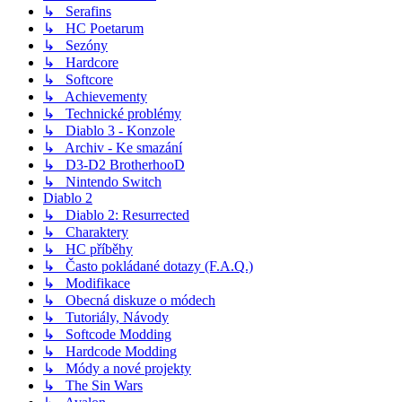
↳ Serafins
↳ HC Poetarum
↳ Sezóny
↳ Hardcore
↳ Softcore
↳ Achievementy
↳ Technické problémy
↳ Diablo 3 - Konzole
↳ Archiv - Ke smazání
↳ D3-D2 BrotherhooD
↳ Nintendo Switch
Diablo 2
↳ Diablo 2: Resurrected
↳ Charaktery
↳ HC příběhy
↳ Často pokládané dotazy (F.A.Q.)
↳ Modifikace
↳ Obecná diskuze o módech
↳ Tutoriály, Návody
↳ Softcode Modding
↳ Hardcode Modding
↳ Módy a nové projekty
↳ The Sin Wars