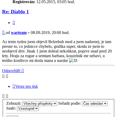
Registrován:
12.05.2015, 03:05 hod.
Re: Diablo 1
Citace
Příspěvek
od
warteam
»
08.09.2019, 20:00 hod.
Az tento tyden jsem objevil Belzebub mod a jsem nadsenej, je tam
presne to, co jednicce chybelo, grafika super, skoda ze jsem to
neobjevil driv. Jinak 1 jsem dohral nekolikrat, poprve snad pred 20
lety. Hraju za rogue a semtam barbara, kouzelnik me nebavi, u
tretiho kostlivce mi dosla mana a nazdar
Nahoru
Odpovědět
Verze pro tisk
Zobrazit:
Seřadit podle:
Směr: