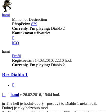
hami
Minion of Destruction
Příspěvky:
839
Currenly, I'm playing:
Diablo 2
Kontaktovat uživatele:
Kontaktovat
uživatele
ICQ
hami
hami
Profil
Registrován:
14.03.2010, 22:10 hod.
Currenly, I'm playing:
Diablo 2
Re: Diablo 1
Citace
Příspěvek
od
hami
»
26.02.2016, 15:04 hod.
jn The hell je hodně dobrý - posouvá to Diablo 1 někam dál.
Dobrej je taky belzebub mód