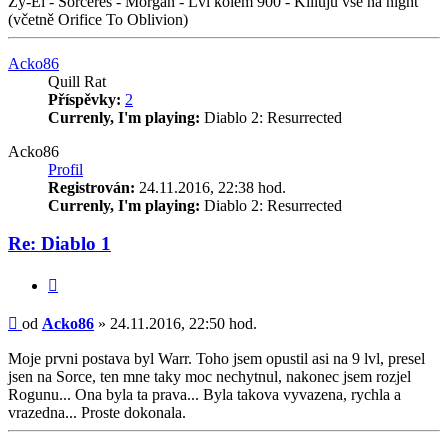
Zy-El - Sorceres - Morgan - Lvl kolem 900 - Killuju vše na night
(včetně Orifice To Oblivion)
Nahoru
Acko86
Quill Rat
Příspěvky:
2
Currenly, I'm playing:
Diablo 2: Resurrected
Acko86
Profil
Registrován:
24.11.2016, 22:38 hod.
Currenly, I'm playing:
Diablo 2: Resurrected
Re: Diablo 1
Citace
Příspěvek
od
Acko86
»
24.11.2016, 22:50 hod.
Moje prvni postava byl Warr. Toho jsem opustil asi na 9 lvl, presel
jsen na Sorce, ten mne taky moc nechytnul, nakonec jsem rozjel
Rogunu... Ona byla ta prava... Byla takova vyvazena, rychla a
vrazedna... Proste dokonala.
Nahoru