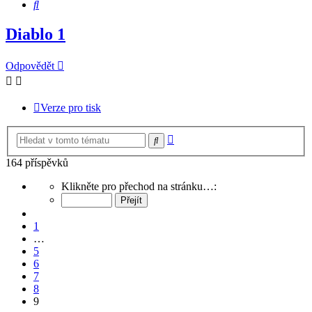
Hledat
Diablo 1
Odpovědět
Verze pro tisk
Pokročilé
Hledat
hledání
164 příspěvků
Stránka
Klikněte pro přechod na stránku…:
9
z
Předchozí
9
1
…
5
6
7
8
9