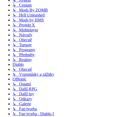
↳ Avalon
↳ Cesium
↳ Mods By ZOMB
↳ Hell Unleashed
↳ Mods by HMS
↳ Projekt X
↳ Multiplayer
↳ Návody
↳ Obecně
↳ Turnaje
↳ Programy
↳ Předměty
↳ Realmy
Diablo
↳ Obecně
↳ Vzpomínky a zážitky
Offtopic
↳ Ostatní
↳ Další RPG
↳ Další hry
↳ Odkazy
↳ Galerie
↳ Fan tvorba
↳ Fan tvorba - Diablo I