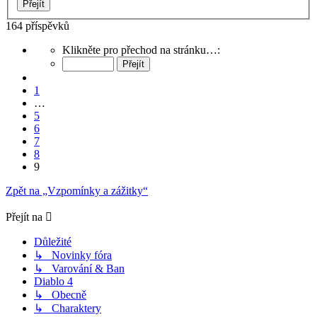
164 příspěvků
Stránka
Klikněte pro přechod na stránku…:
9
z
Předchozí
9
1
…
5
6
7
8
9
Zpět na „Vzpomínky a zážitky“
Přejít na
Důležité
↳ Novinky fóra
↳ Varování & Ban
Diablo 4
↳ Obecně
↳ Charaktery