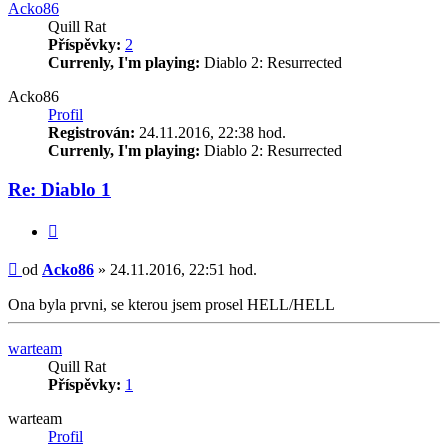
Acko86
Quill Rat
Příspěvky:
2
Currenly, I'm playing:
Diablo 2: Resurrected
Acko86
Profil
Registrován:
24.11.2016, 22:38 hod.
Currenly, I'm playing:
Diablo 2: Resurrected
Re: Diablo 1
Citace
Příspěvek
od
Acko86
»
24.11.2016, 22:51 hod.
Ona byla prvni, se kterou jsem prosel HELL/HELL
Nahoru
warteam
Quill Rat
Příspěvky:
1
warteam
Profil