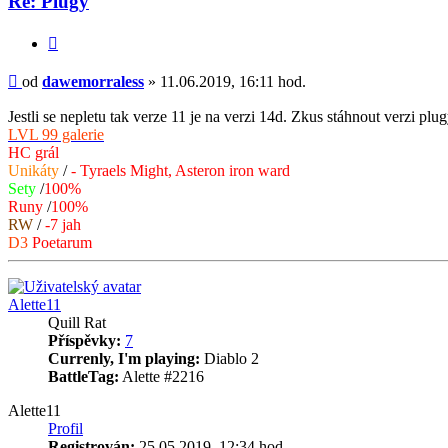
Re: Plugy
Citace
Příspěvek
od
dawemorraless
»
11.06.2019, 16:11 hod.
Jestli se nepletu tak verze 11 je na verzi 14d. Zkus stáhnout verzi plu
LVL 99 galerie
HC grál
Unikáty
/
- Tyraels Might, Asteron iron ward
Sety
/
100%
Runy
/
100%
RW
/
-7 jah
D3
Poetarum
Nahoru
Alette11
Quill Rat
Příspěvky:
7
Currenly, I'm playing:
Diablo 2
BattleTag:
Alette #2216
Alette11
Profil
Registrován:
25.05.2019, 12:34 hod.