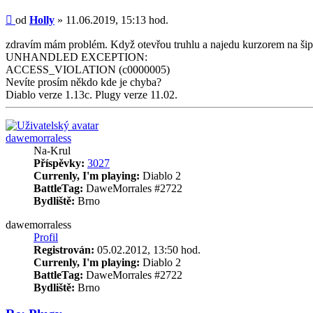
Příspěvek
od
Holly
»
11.06.2019, 15:13 hod.
zdravím mám problém. Když otevřou truhlu a najedu kurzorem na šipku 
UNHANDLED EXCEPTION:
ACCESS_VIOLATION (c0000005)
Nevíte prosím někdo kde je chyba?
Diablo verze 1.13c. Plugy verze 11.02.
Nahoru
dawemorraless
Na-Krul
Příspěvky:
3027
Currenly, I'm playing:
Diablo 2
BattleTag:
DaweMorrales #2722
Bydliště:
Brno
dawemorraless
Profil
Registrován:
05.02.2012, 13:50 hod.
Currenly, I'm playing:
Diablo 2
BattleTag:
DaweMorrales #2722
Bydliště:
Brno