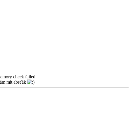
memory check failed.
ínám mít absťák