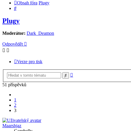
Obsah fóra
Plugy
Hledat
Plugy
Moderátor:
Dark_Deamon
Odpovědět
Verze pro tisk
Pokročilé
Hledat
hledání
51 příspěvků
Předchozí
1
2
3
Maarshjaz
Gorebelly