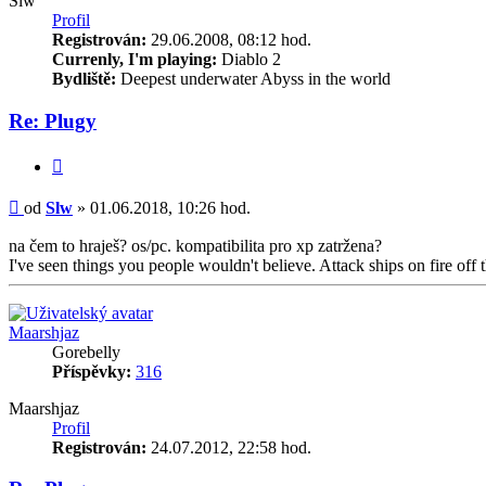
Slw
Profil
Registrován:
29.06.2008, 08:12 hod.
Currenly, I'm playing:
Diablo 2
Bydliště:
Deepest underwater Abyss in the world
Re: Plugy
Citace
Příspěvek
od
Slw
»
01.06.2018, 10:26 hod.
na čem to hraješ? os/pc. kompatibilita pro xp zatržena?
I've seen things you people wouldn't believe. Attack ships on fire off 
Nahoru
Maarshjaz
Gorebelly
Příspěvky:
316
Maarshjaz
Profil
Registrován:
24.07.2012, 22:58 hod.