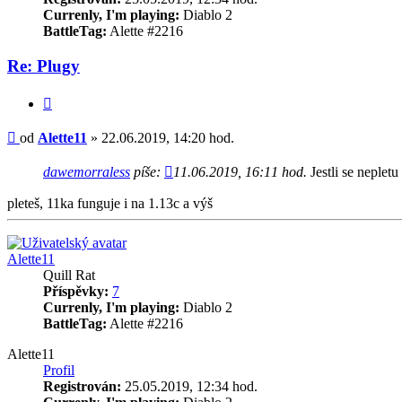
Currenly, I'm playing:
Diablo 2
BattleTag:
Alette #2216
Re: Plugy
Citace
Příspěvek
od
Alette11
»
22.06.2019, 14:20 hod.
dawemorraless
píše:
11.06.2019, 16:11 hod.
Jestli se nepletu
pleteš, 11ka funguje i na 1.13c a výš
Nahoru
Alette11
Quill Rat
Příspěvky:
7
Currenly, I'm playing:
Diablo 2
BattleTag:
Alette #2216
Alette11
Profil
Registrován:
25.05.2019, 12:34 hod.