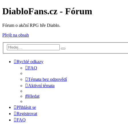
DiabloFans.cz - Fórum
Fórum o akční RPG hře Diablo.
Přejít na obsah
Rychlé odkazy
FAQ
Témata bez odpovědí
Aktivní témata
Hledat
Přihlásit se
Registrovat
FAQ