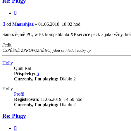
Re: Plugy
Citace
Příspěvek
od
Maarshjaz
»
01.06.2018, 18:02 hod.
Samozřejmě PC, w10, kompatibilita XP service pack 3 jako vždy, hrál 
//edit
ÚSPĚŠNĚ ZPROVOZNĚNO, jdou se hledat zodky :p
Nahoru
Holly
Quill Rat
Příspěvky:
5
Currenly, I'm playing:
Diablo 2
Holly
Profil
Registrován:
11.06.2019, 14:50 hod.
Currenly, I'm playing:
Diablo 2
Re: Plugy
Citace