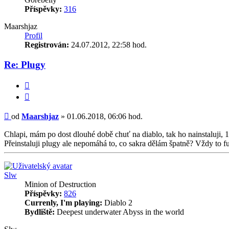
Příspěvky:
316
Maarshjaz
Profil
Registrován:
24.07.2012, 22:58 hod.
Re: Plugy
Citace
Příspěvek
od
Maarshjaz
»
01.06.2018, 06:06 hod.
Chlapi, mám po dost dlouhé době chuť na diablo, tak ho nainstaluji, 1
Přeinstaluji plugy ale nepomáhá to, co sakra dělám špatně? Vždy to f
Nahoru
Slw
Minion of Destruction
Příspěvky:
826
Currenly, I'm playing:
Diablo 2
Bydliště:
Deepest underwater Abyss in the world