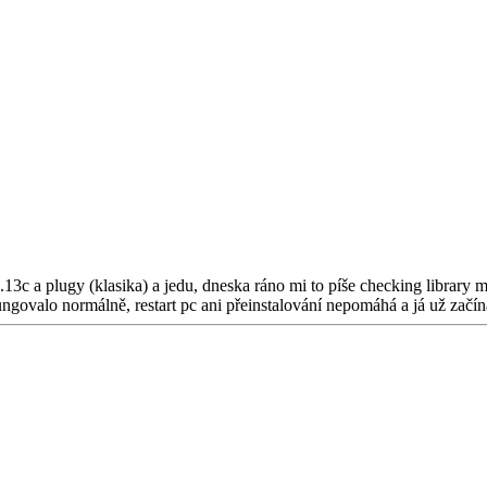
.13c a plugy (klasika) a jedu, dneska ráno mi to píše checking library 
ungovalo normálně, restart pc ani přeinstalování nepomáhá a já už zač