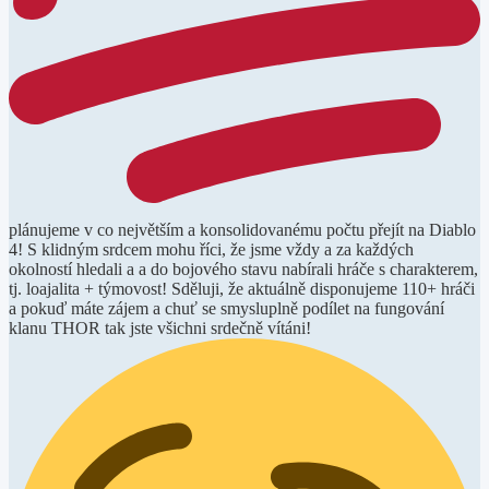
plánujeme v co největším a konsolidovanému počtu přejít na Diablo
4! S klidným srdcem mohu říci, že jsme vždy a za každých
okolností hledali a a do bojového stavu nabírali hráče s charakterem,
tj. loajalita + týmovost! Sděluji, že aktuálně disponujeme 110+ hráči
a pokuď máte zájem a chuť se smysluplně podílet na fungování
klanu THOR tak jste všichni srdečně vítáni!