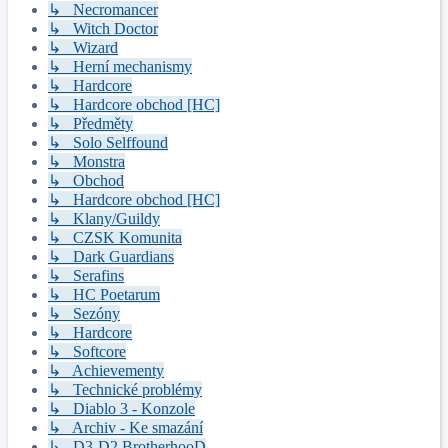
↳ Necromancer
↳ Witch Doctor
↳ Wizard
↳ Herní mechanismy
↳ Hardcore
↳ Hardcore obchod [HC]
↳ Předměty
↳ Solo Selffound
↳ Monstra
↳ Obchod
↳ Hardcore obchod [HC]
↳ Klany/Guildy
↳ CZSK Komunita
↳ Dark Guardians
↳ Serafins
↳ HC Poetarum
↳ Sezóny
↳ Hardcore
↳ Softcore
↳ Achievementy
↳ Technické problémy
↳ Diablo 3 - Konzole
↳ Archiv - Ke smazání
↳ D3-D2 BrotherhooD