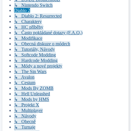
↳ Nintendo Switch
Diablo 2
↳ Diablo 2: Resurrected
↳ Charaktery
↳ HC příběhy
↳ Často pokládané dotazy (F.A.Q.)
↳ Modifikace
↳ Obecná diskuze o módech
↳ Tutoriály, Návody
↳ Softcode Modding
↳ Hardcode Modding
↳ Módy a nové projekty
↳ The Sin Wars
↳ Avalon
↳ Cesium
↳ Mods By ZOMB
↳ Hell Unleashed
↳ Mods by HMS
↳ Projekt X
↳ Multiplayer
↳ Návody
↳ Obecně
↳ Turnaje