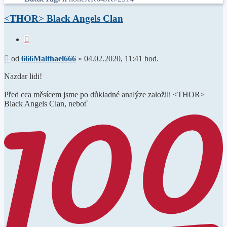
<THOR> Black Angels Clan
Citace
Příspěvek
od
666Malthael666
»
04.02.2020, 11:41 hod.
Nazdar lidi!
Před cca měsícem jsme po důkladné analýze založili <THOR>
Black Angels Clan, neboť