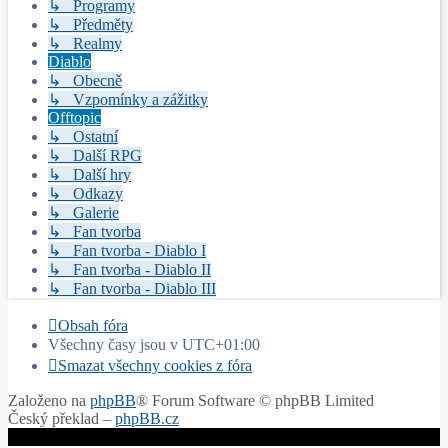
↳ Programy
↳ Předměty
↳ Realmy
Diablo
↳ Obecně
↳ Vzpomínky a zážitky
Offtopic
↳ Ostatní
↳ Další RPG
↳ Další hry
↳ Odkazy
↳ Galerie
↳ Fan tvorba
↳ Fan tvorba - Diablo I
↳ Fan tvorba - Diablo II
↳ Fan tvorba - Diablo III
Obsah fóra
Všechny časy jsou v
UTC+01:00
Smazat všechny cookies z fóra
Založeno na
phpBB
® Forum Software © phpBB Limited
Český překlad –
phpBB.cz