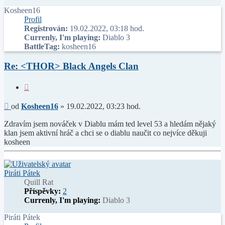
Kosheen16
Profil
Registrován:
19.02.2022, 03:18 hod.
Currenly, I'm playing:
Diablo 3
BattleTag:
kosheen16
Re: <THOR> Black Angels Clan
Citace
Příspěvek
od
Kosheen16
»
19.02.2022, 03:23 hod.
Zdravím jsem nováček v Diablu mám ted level 53 a hledám nějaký
klan jsem aktivní hráč a chci se o diablu naučit co nejvíce děkuji
kosheen
Nahoru
Piráti Pátek
Quill Rat
Příspěvky:
2
Currenly, I'm playing:
Diablo 3
Piráti Pátek