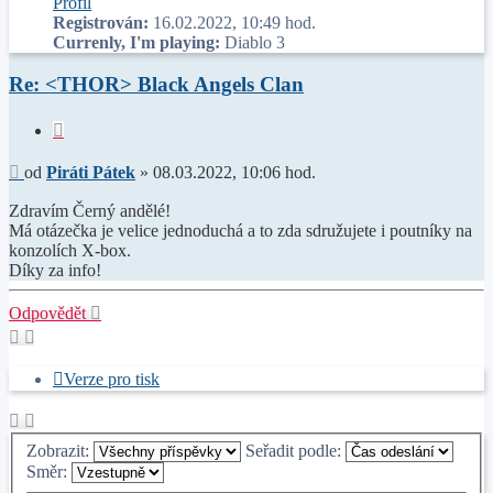
Profil
Registrován:
16.02.2022, 10:49 hod.
Currenly, I'm playing:
Diablo 3
Re: <THOR> Black Angels Clan
Citace
Příspěvek
od
Piráti Pátek
»
08.03.2022, 10:06 hod.
Zdravím Černý andělé!
Má otázečka je velice jednoduchá a to zda sdružujete i poutníky na
konzolích X-box.
Díky za info!
Nahoru
Odpovědět
Verze pro tisk
Zobrazit:
Seřadit podle:
Směr: