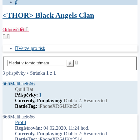
Hledat
<THOR> Black Angels Clan
Odpovědět
Verze pro tisk
Pokročilé
Hledat
hledání
3 příspěvky • Stránka
1
z
1
666Malthael666
Quill Rat
Příspěvky:
1
Currenly, I'm playing:
Diablo 2: Resurrected
BattleTag:
iPhoneXR64JK#2514
666Malthael666
Profil
Registrován:
04.02.2020, 11:24 hod.
Currenly, I'm playing:
Diablo 2: Resurrected
BattleTag:
iPhoneXR64JK#2514