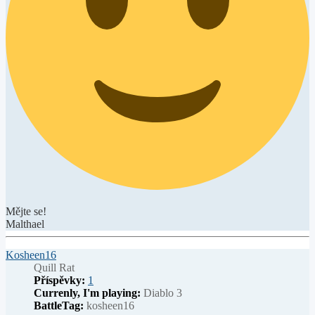
Mějte se!
Malthael
Nahoru
Kosheen16
Quill Rat
Příspěvky:
1
Currenly, I'm playing:
Diablo 3
BattleTag:
kosheen16