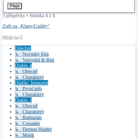
3 příspěvky • Stránka
1
z
1
Zpět na „Klany/Guildy“
Přejít na
Důležité
↳ Novinky fóra
↳ Varování & Ban
Diablo 4
↳ Obecně
↳ Charaktery
Diablo: Immortal
↳ První info
↳ Charaktery
Diablo 3
↳ Obecně
↳ Charaktery
↳ Barbarian
↳ Crusader
↳ Demon Hunter
↳ Monk