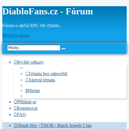
DiabloFans.cz - Fórum
Fórum o akční RPG hře Diablo.
Přejít na obsah
Rychlé odkazy
Témata bez odpovědí
Aktivní témata
Hledat
Přihlásit se
Registrovat
FAQ
Obsah fóra
<THOR> Black Angels Clan