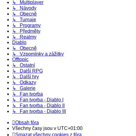
↳ Multiplayer
↳ Návody
↳ Obecně
↳ Turnaje
↳ Programy
↳ Předměty
↳ Realmy
Diablo
↳ Obecně
↳ Vzpomínky a zážitky
Offtopic
↳ Ostatní
↳ Další RPG
↳ Další hry
↳ Odkazy
↳ Galerie
↳ Fan tvorba
↳ Fan tvorba - Diablo I
↳ Fan tvorba - Diablo II
↳ Fan tvorba - Diablo III
Obsah fóra
Všechny časy jsou v
UTC+01:00
Smazat všechny cookies z fóra