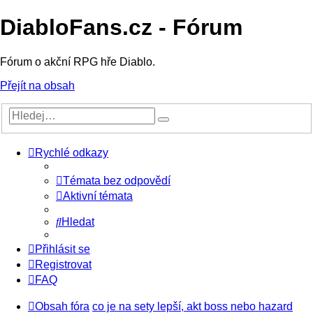
DiabloFans.cz - Fórum
Fórum o akční RPG hře Diablo.
Přejít na obsah
Rychlé odkazy
Témata bez odpovědí
Aktivní témata
Hledat
Přihlásit se
Registrovat
FAQ
Obsah fóra
co je na sety lepší, akt boss nebo hazard