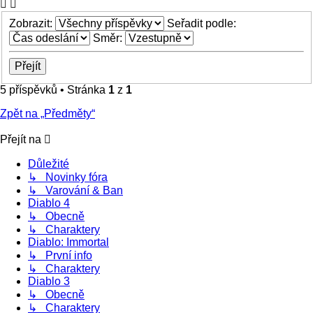
Zobrazit:
Seřadit podle:
Směr:
5 příspěvků • Stránka
1
z
1
Zpět na „Předměty“
Přejít na
Důležité
↳ Novinky fóra
↳ Varování & Ban
Diablo 4
↳ Obecně
↳ Charaktery
Diablo: Immortal
↳ První info
↳ Charaktery
Diablo 3
↳ Obecně
↳ Charaktery