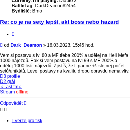
Currenly, I'm playing:
Diablo 2
BattleTag:
DarkDeamon#2454
Bydliště:
Brno
Re: co je na sety lepší, akt boss nebo hazard
Citace
Příspěvek
od
Dark_Deamon
»
16.03.2023, 15:45 hod.
Vem si postavu s lvl 80 a MF třeba 200% a udělej na Hell Mefa
1000 nájezdů. Pak si vem postavu na lvl 99 s MF 200% a
udělej 1000 tisíc nájezdů. Zjistíš, že ti padne +/- stejnej počet
setů/unikátů. Level postavy na kvalitu dropu opravdu nemá vliv.
D3 profile
D2 grál
♫Last.fm♫
Stream
offline
Nahoru
Odpovědět
Verze pro tisk