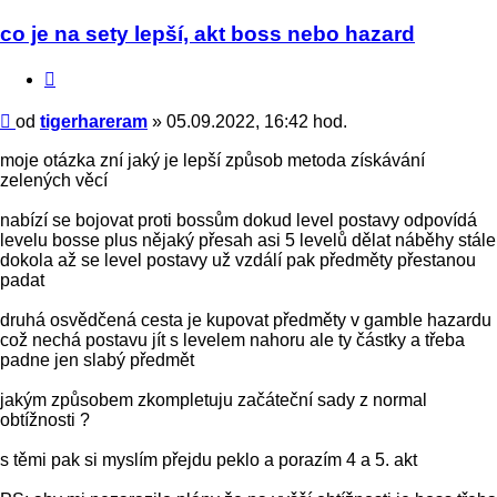
co je na sety lepší, akt boss nebo hazard
Citace
Příspěvek
od
tigerhareram
»
05.09.2022, 16:42 hod.
moje otázka zní jaký je lepší způsob metoda získávání
zelených věcí
nabízí se bojovat proti bossům dokud level postavy odpovídá
levelu bosse plus nějaký přesah asi 5 levelů dělat náběhy stále
dokola až se level postavy už vzdálí pak předměty přestanou
padat
druhá osvědčená cesta je kupovat předměty v gamble hazardu
což nechá postavu jít s levelem nahoru ale ty částky a třeba
padne jen slabý předmět
jakým způsobem zkompletuju začáteční sady z normal
obtížnosti ?
s těmi pak si myslím přejdu peklo a porazím 4 a 5. akt