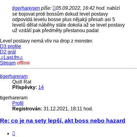
tigerhareram
píše:
05.09.2022, 16:42 hod.
nabízí
se bojovat proti bossům dokud level postavy
odpovídá levelu bosse plus nějaký přesah asi 5
levelů dělat náběhy stále dokola až se level postavy
už vzdálí pak předměty přestanou padat
Level postavy nemá vliv na drop z monster.
D3 profile
D2 grál
♫Last.fm♫
Stream
offline
Nahoru
tigerhareram
Quill Rat
Příspěvky:
14
tigerhareram
Profil
Registrován:
31.12.2021, 18:11 hod.
Re: co je na sety lepší, akt boss nebo hazard
Citace