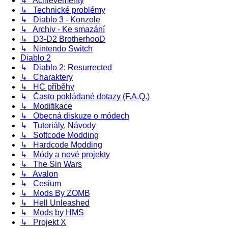
↳ Achievementy
↳ Technické problémy
↳ Diablo 3 - Konzole
↳ Archiv - Ke smazání
↳ D3-D2 BrotherhooD
↳ Nintendo Switch
Diablo 2
↳ Diablo 2: Resurrected
↳ Charaktery
↳ HC příběhy
↳ Často pokládané dotazy (F.A.Q.)
↳ Modifikace
↳ Obecná diskuze o módech
↳ Tutoriály, Návody
↳ Softcode Modding
↳ Hardcode Modding
↳ Módy a nové projekty
↳ The Sin Wars
↳ Avalon
↳ Cesium
↳ Mods By ZOMB
↳ Hell Unleashed
↳ Mods by HMS
↳ Projekt X