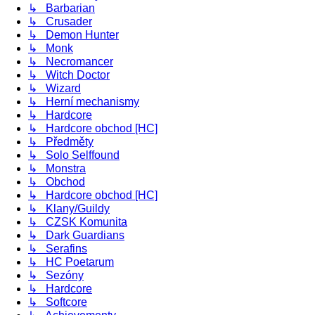
↳ Barbarian
↳ Crusader
↳ Demon Hunter
↳ Monk
↳ Necromancer
↳ Witch Doctor
↳ Wizard
↳ Herní mechanismy
↳ Hardcore
↳ Hardcore obchod [HC]
↳ Předměty
↳ Solo Selffound
↳ Monstra
↳ Obchod
↳ Hardcore obchod [HC]
↳ Klany/Guildy
↳ CZSK Komunita
↳ Dark Guardians
↳ Serafins
↳ HC Poetarum
↳ Sezóny
↳ Hardcore
↳ Softcore