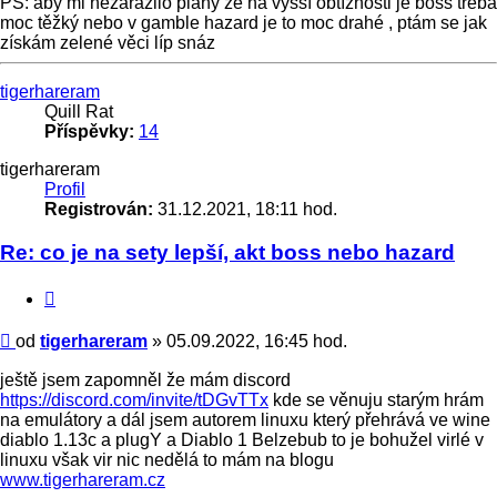
PS: aby mi nezarazilo plány že na vyšší obtížnosti je boss třeba
moc těžký nebo v gamble hazard je to moc drahé , ptám se jak
získám zelené věci líp snáz
Nahoru
tigerhareram
Quill Rat
Příspěvky:
14
tigerhareram
Profil
Registrován:
31.12.2021, 18:11 hod.
Re: co je na sety lepší, akt boss nebo hazard
Citace
Příspěvek
od
tigerhareram
»
05.09.2022, 16:45 hod.
ještě jsem zapomněl že mám discord
https://discord.com/invite/tDGvTTx
kde se věnuju starým hrám
na emulátory a dál jsem autorem linuxu který přehrává ve wine
diablo 1.13c a plugY a Diablo 1 Belzebub to je bohužel virlé v
linuxu však vir nic nedělá to mám na blogu
www.tigerhareram.cz