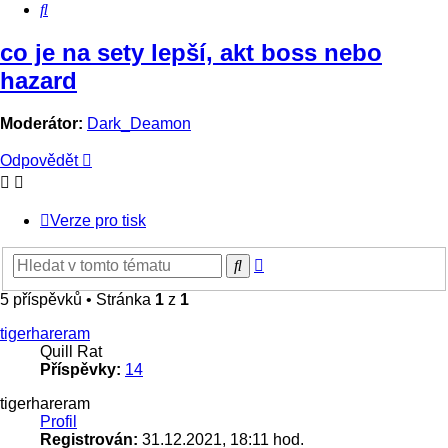
Hledat
co je na sety lepší, akt boss nebo
hazard
Moderátor:
Dark_Deamon
Odpovědět
Verze pro tisk
Pokročilé
Hledat
hledání
5 příspěvků • Stránka
1
z
1
tigerhareram
Quill Rat
Příspěvky:
14
tigerhareram
Profil
Registrován:
31.12.2021, 18:11 hod.