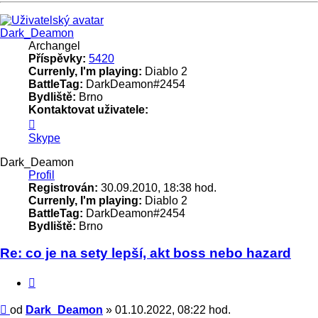
Nahoru
Dark_Deamon
Archangel
Příspěvky:
5420
Currenly, I'm playing:
Diablo 2
BattleTag:
DarkDeamon#2454
Bydliště:
Brno
Kontaktovat uživatele:
Kontaktovat
uživatele
Skype
Dark_Deamon
Dark_Deamon
Profil
Registrován:
30.09.2010, 18:38 hod.
Currenly, I'm playing:
Diablo 2
BattleTag:
DarkDeamon#2454
Bydliště:
Brno
Re: co je na sety lepší, akt boss nebo hazard
Citace
Příspěvek
od
Dark_Deamon
»
01.10.2022, 08:22 hod.