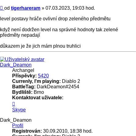
Příspěvek
od
tigerhareram
»
07.03.2023, 19:03 hod.
level postavy hráče ovlivní drop zeleného předmětu
když není dodržen level na správné hodnoty tak zelené
předměty nepadají
důkazem je že jich mám plnou truhlici
Nahoru
Dark_Deamon
Archangel
Příspěvky:
5420
Currenly, I'm playing:
Diablo 2
BattleTag:
DarkDeamon#2454
Bydliště:
Brno
Kontaktovat uživatele:
Kontaktovat
uživatele
Skype
Dark_Deamon
Dark_Deamon
Profil
Registrován:
30.09.2010, 18:38 hod.