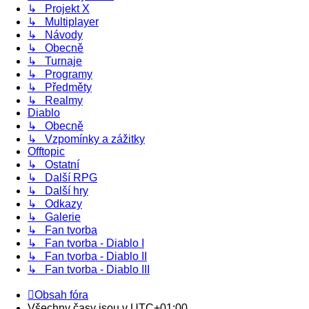
↳ Projekt X
↳ Multiplayer
↳ Návody
↳ Obecně
↳ Turnaje
↳ Programy
↳ Předměty
↳ Realmy
Diablo
↳ Obecně
↳ Vzpomínky a zážitky
Offtopic
↳ Ostatní
↳ Další RPG
↳ Další hry
↳ Odkazy
↳ Galerie
↳ Fan tvorba
↳ Fan tvorba - Diablo I
↳ Fan tvorba - Diablo II
↳ Fan tvorba - Diablo III
Obsah fóra
Všechny časy jsou v
UTC+01:00