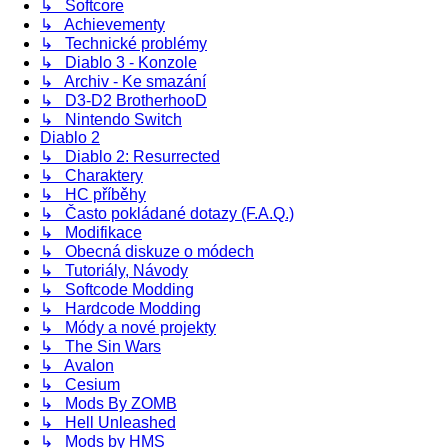
↳ Softcore
↳ Achievementy
↳ Technické problémy
↳ Diablo 3 - Konzole
↳ Archiv - Ke smazání
↳ D3-D2 BrotherhooD
↳ Nintendo Switch
Diablo 2
↳ Diablo 2: Resurrected
↳ Charaktery
↳ HC příběhy
↳ Často pokládané dotazy (F.A.Q.)
↳ Modifikace
↳ Obecná diskuze o módech
↳ Tutoriály, Návody
↳ Softcode Modding
↳ Hardcode Modding
↳ Módy a nové projekty
↳ The Sin Wars
↳ Avalon
↳ Cesium
↳ Mods By ZOMB
↳ Hell Unleashed
↳ Mods by HMS