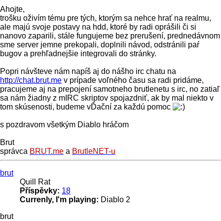
Ahojte,
trošku oživím tému pre tých, ktorým sa nehce hrať na realmu,
ale majú svoje postavy na hdd, ktoré by radi oprášili či si
nanovo zaparili, stále fungujeme bez prerušení, prednedávnom
sme server jemne prekopali, doplnili návod, odstránili paŕ
bugov a prehľadnejšie integrovali do stránky.
Popri návšteve nám napíš aj do nášho irc chatu na
http://chat.brut.me
v prípade voľného času sa radi pridáme,
pracujeme aj na prepojení samotneho brutlenetu s irc, no zatiaľ
sa nám žiadny z mIRC skriptov spojazdniť, ak by mal niekto v
tom skúsenosti, budeme vĎační za každú pomoc
s pozdravom všetkým Diablo hráčom
Brut
správca
BRUT.me
a
BrutleNET-u
Nahoru
brut
Quill Rat
Příspěvky:
18
Currenly, I'm playing:
Diablo 2
brut