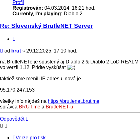
Profil
Registrován:
04.03.2014, 16:21 hod.
Currenly, I'm playing:
Diablo 2
Re: Slovenský BrutleNET Server
Citace
Příspěvek
od
brut
»
29.12.2025, 17:10 hod.
na BrutleNETe je spustený aj Diablo 2 & Diablo 2 LoD REALM
vo verzii 1.12! Prídte vyskúšať
taktiež sme menili IP adresu, nová je
95.170.247.153
všetky info nájdeš na
https://brutlenet.brut.me
správca
BRUT.me
a
BrutleNET-u
Nahoru
Odpovědět
Verze pro tisk