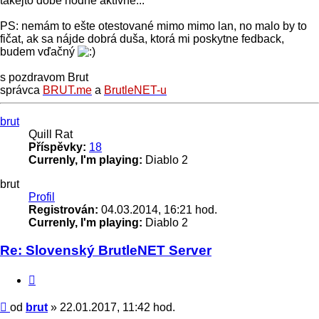
takejto dobe hodne aktívne...
PS: nemám to ešte otestované mimo mimo lan, no malo by to
fičat, ak sa nájde dobrá duša, ktorá mi poskytne fedback,
budem vďačný
s pozdravom Brut
správca
BRUT.me
a
BrutleNET-u
Nahoru
brut
Quill Rat
Příspěvky:
18
Currenly, I'm playing:
Diablo 2
brut
Profil
Registrován:
04.03.2014, 16:21 hod.
Currenly, I'm playing:
Diablo 2
Re: Slovenský BrutleNET Server
Citace
Příspěvek
od
brut
»
22.01.2017, 11:42 hod.