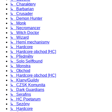
↳ Charaktery
↳ Barbarian
↳ Crusader
↳ Demon Hunter
↳ Monk
↳ Necromancer
↳ Witch Doctor
↳ Wizard
↳ Herní mechanismy
↳ Hardcore
↳ Hardcore obchod [HC]
↳ Předměty
↳ Solo Selffound
↳ Monstra
↳ Obchod
↳ Hardcore obchod [HC]
↳ Klany/Guildy
↳ CZSK Komunita
↳ Dark Guardians
↳ Serafins
↳ HC Poetarum
↳ Sezóny
↳ Hardcore