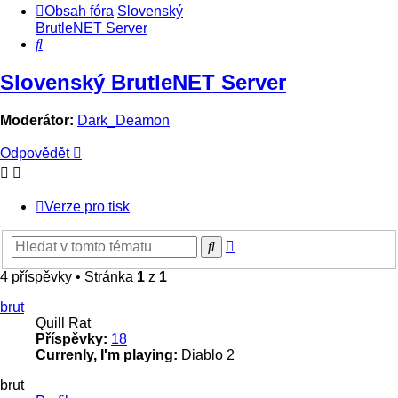
Obsah fóra
Slovenský
BrutleNET Server
Hledat
Slovenský BrutleNET Server
Moderátor:
Dark_Deamon
Odpovědět
Verze pro tisk
Pokročilé
Hledat
hledání
4 příspěvky • Stránka
1
z
1
brut
Quill Rat
Příspěvky:
18
Currenly, I'm playing:
Diablo 2
brut