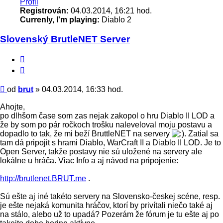
Profil
Registrován:
04.03.2014, 16:21 hod.
Currenly, I'm playing:
Diablo 2
Slovenský BrutleNET Server
Citace
Příspěvek
od
brut
»
04.03.2014, 16:33 hod.
Ahojte,
po dlhšom čase som zas nejak zakopol o hru Diablo II LOD a
že by som po pár ročkoch trošku naleveloval moju postavu a
dopadlo to tak, že mi beží BruttleNET na servery
. Zatial sa
tam dá pripojit s hrami Diablo, WarCraft II a Diablo II LOD. Je to
Open Server, takže postavy nie sú uložené na servery ale
lokálne u hráča. Viac Info a aj návod na pripojenie:
http://brutlenet.BRUT.me
.
Sú ešte aj iné takéto servery na Slovensko-českej scéne, resp.
je ešte nejaká komunita hráčov, ktorí by privítali niečo také aj
na stálo, alebo už to upadá? Pozerám že fórum je tu ešte aj po