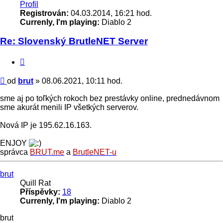
Profil
Registrován:
04.03.2014, 16:21 hod.
Currenly, I'm playing:
Diablo 2
Re: Slovenský BrutleNET Server
Citace
Příspěvek
od
brut
»
08.06.2021, 10:11 hod.
sme aj po toľkých rokoch bez prestávky online, prednedávnom
sme akurát menili IP všetkých serverov.
Nová IP je 195.62.16.163.
ENJOY
správca
BRUT.me
a
BrutleNET-u
Nahoru
brut
Quill Rat
Příspěvky:
18
Currenly, I'm playing:
Diablo 2
brut