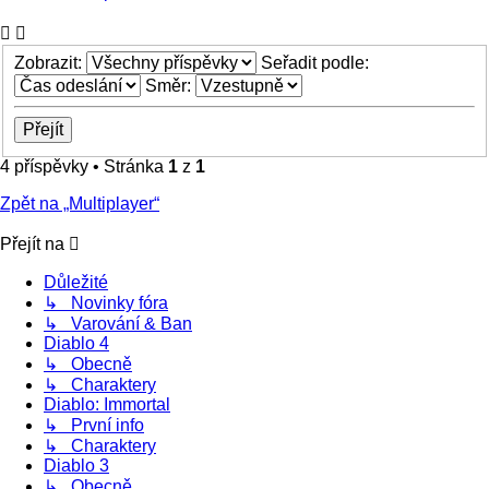
Zobrazit:
Seřadit podle:
Směr:
4 příspěvky • Stránka
1
z
1
Zpět na „Multiplayer“
Přejít na
Důležité
↳ Novinky fóra
↳ Varování & Ban
Diablo 4
↳ Obecně
↳ Charaktery
Diablo: Immortal
↳ První info
↳ Charaktery
Diablo 3
↳ Obecně