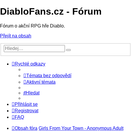
DiabloFans.cz - Fórum
Fórum o akční RPG hře Diablo.
Přejít na obsah
Rychlé odkazy
Témata bez odpovědí
Aktivní témata
Hledat
Přihlásit se
Registrovat
FAQ
Obsah fóra
Girls From Your Town - Anonymous Adult