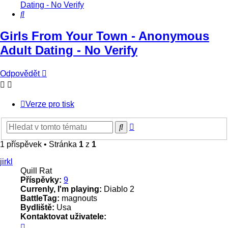
Dating - No Verify
Hledat
Girls From Your Town - Anonymous
Adult Dating - No Verify
Odpovědět
Verze pro tisk
Pokročilé
Hledat
hledání
1 příspěvek • Stránka
1
z
1
jirkl
Quill Rat
Příspěvky:
9
Currenly, I'm playing:
Diablo 2
BattleTag:
magnouts
Bydliště:
Usa
Kontaktovat uživatele:
Kontaktovat