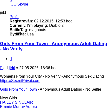
uživatele
ICQ
Skype
jirkl
jirkl
Profil
Registrován:
02.12.2015, 12:53 hod.
Currenly, I'm playing:
Diablo 2
BattleTag:
magnouts
Bydliště:
Usa
Girls From Your Town - Anonymous Adult Dating
- No Verify
Citace
Příspěvek
od
jirkl
»
27.05.2026, 18:36 hod.
Womens From Your City - No Verify - Anonymous Sex Dating
https://SecretPrivat.com
Girls From Your Town
- Anonymous Adult Dating - No Selfie
New Girls
HAILEY SINCLAIR
Emmie Murray Aurora