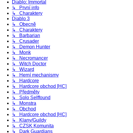
Diablo: Immortal
↳ První info
↳ Charaktery
Diablo 3
↳ Obecně
↳ Charaktery
↳ Barbarian
↳ Crusader
↳ Demon Hunter
↳ Monk
↳ Necromancer
↳ Witch Doctor
↳ Wizard
↳ Herní mechanismy
↳ Hardcore
↳ Hardcore obchod [HC]
↳ Předměty
↳ Solo Selffound
↳ Monstra
↳ Obchod
↳ Hardcore obchod [HC]
↳ Klany/Guildy
↳ CZSK Komunita
↳ Dark Guardians