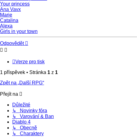
Your princess
Ana Vavx
Marie
Catalina
Alexa
Girls in your town
Nahoru
Odpovědět
Verze pro tisk
1 příspěvek • Stránka
1
z
1
Zpět na „Další RPG“
Přejít na
Důležité
↳ Novinky fóra
↳ Varování & Ban
Diablo 4
↳ Obecně
↳ Charaktery