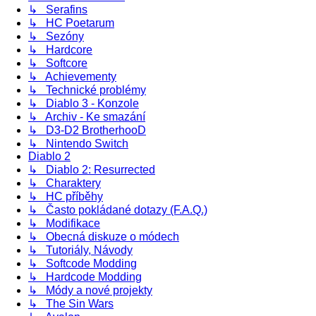
↳ Serafins
↳ HC Poetarum
↳ Sezóny
↳ Hardcore
↳ Softcore
↳ Achievementy
↳ Technické problémy
↳ Diablo 3 - Konzole
↳ Archiv - Ke smazání
↳ D3-D2 BrotherhooD
↳ Nintendo Switch
Diablo 2
↳ Diablo 2: Resurrected
↳ Charaktery
↳ HC příběhy
↳ Často pokládané dotazy (F.A.Q.)
↳ Modifikace
↳ Obecná diskuze o módech
↳ Tutoriály, Návody
↳ Softcode Modding
↳ Hardcode Modding
↳ Módy a nové projekty
↳ The Sin Wars