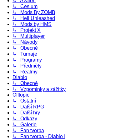
↳ Avalon
↳ Cesium
↳ Mods By ZOMB
↳ Hell Unleashed
↳ Mods by HMS
↳ Projekt X
↳ Multiplayer
↳ Návody
↳ Obecně
↳ Turnaje
↳ Programy
↳ Předměty
↳ Realmy
Diablo
↳ Obecně
↳ Vzpomínky a zážitky
Offtopic
↳ Ostatní
↳ Další RPG
↳ Další hry
↳ Odkazy
↳ Galerie
↳ Fan tvorba
↳ Fan tvorba - Diablo I