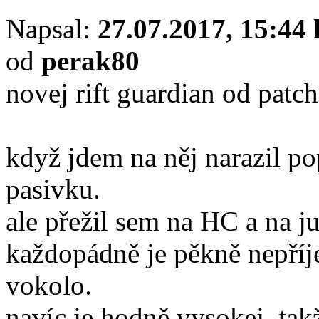
Napsal:
27.07.2017, 15:44 
od
perak80
novej rift guardian od patch
když jdem na něj narazil po
pasivku.
ale přežil sem na HC a na j
každopádně je pěkně nepříj
vokolo.
navíc je hodně vysokej, tak