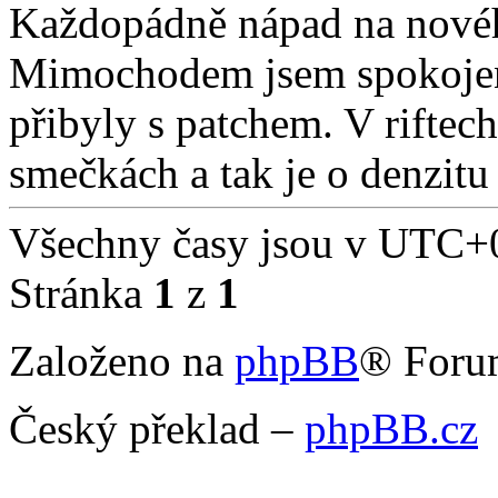
Každopádně nápad na nového
Mimochodem jsem spokojen
přibyly s patchem. V riftec
smečkách a tak je o denzitu
Všechny časy jsou v
UTC+0
Stránka
1
z
1
Založeno na
phpBB
® Foru
Český překlad –
phpBB.cz